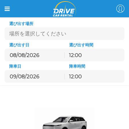
選び出す場所
選び出す日
選び出す時間
12:00
8月
2026
降車日
降車時間
月
火
水
木
金
土
日
12:00
27
28
29
30
31
1
2
8月
2026
3
4
5
6
7
8
9
月
火
水
木
金
土
日
10
11
12
13
14
15
16
27
28
29
30
31
1
2
17
18
19
20
21
22
23
3
4
5
6
7
8
9
24
25
26
27
28
29
30
10
11
12
13
14
15
16
31
1
2
3
4
5
6
17
18
19
20
21
22
23