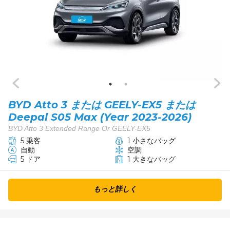
BYD Atto 3 または GEELY-EX5 または
Deepal S05 Max (Year 2023-2026)
BYD Atto 3 Extended Range Or GEELY-EX5
5 乗客
1 小さなバッグ
自動
空調
5 ドア
1 大きなバッグ
もっと詳しく