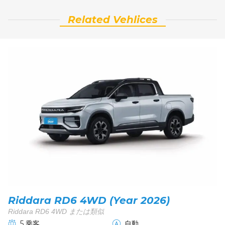
Related Vehlices
Riddara RD6 4WD (Year 2026)
Riddara RD6 4WD または類似
5 乗客
自動