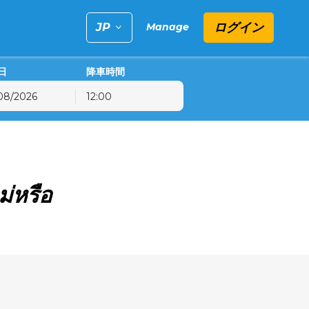
ログイン
Manage
日
降車時間
12:00
金
土
日
31
1
2
7
8
9
ม่หรือ
14
15
16
21
22
23
28
29
30
4
5
6