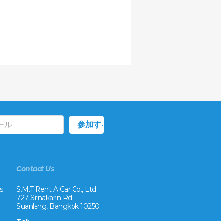
Contact Us
s
S.M.T Rent A Car Co., Ltd.
727 Srinakarin Rd.
Suanlang, Bangkok 10250