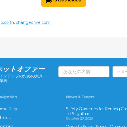
o.co.th
,
changedrive.com
ホットオファー
インアップのための大き
節約！
vigation
News & Events
ome Page
Safety Guidelines for Renting Car
in Phayathai
hicles
October 23, 2025
cations
Guide to Secret Sunset Views in