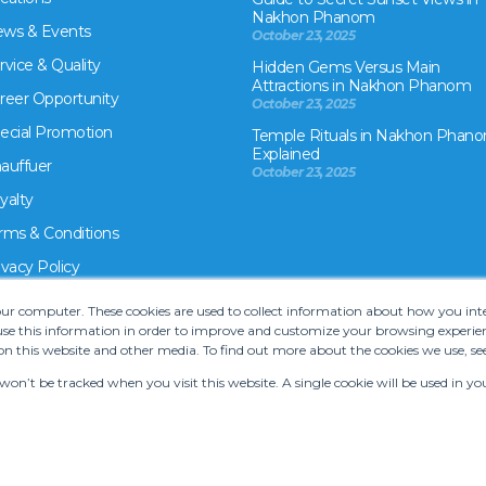
Nakhon Phanom
ws & Events
October 23, 2025
rvice & Quality
Hidden Gems Versus Main
Attractions in Nakhon Phanom
reer Opportunity
October 23, 2025
ecial Promotion
Temple Rituals in Nakhon Phano
Explained
auffuer
October 23, 2025
yalty
rms & Conditions
ivacy Policy
your computer. These cookies are used to collect information about how you in
e this information in order to improve and customize your browsing experien
on this website and other media. To find out more about the cookies we use, se
 won’t be tracked when you visit this website. A single cookie will be used in
rms and Conditions
•
Car hire website solution by Carcloud.com