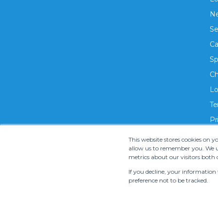
Ne
Se
Ca
Sp
Ch
Lo
Te
Pr
This website stores cookies on 
allow us to remember you. We us
metrics about our visitors both 
If you decline, your information
preference not to be tracked.
Copyright ©
2026 S.M.T. Rent-A-Car Co, Ltd. •
Te