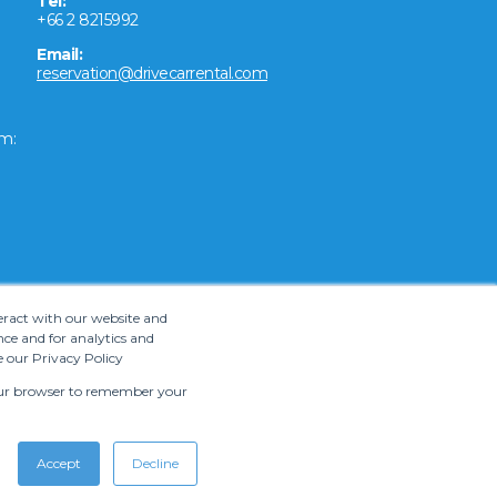
Tel:
+66 2 8215992
Email:
reservation@drivecarrental.com
m:
teract with our website and
ce and for analytics and
e our Privacy Policy
 your browser to remember your
Accept
Decline