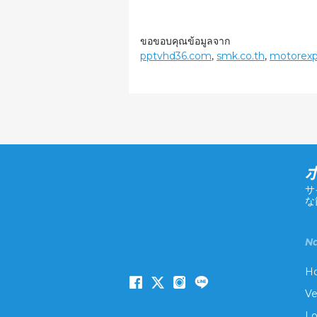
ขอขอบคุณข้อมูลจาก
pptvhd36.com
,
smk.co.th
,
motorexp
サ
な
Na
H
Ve
Lo