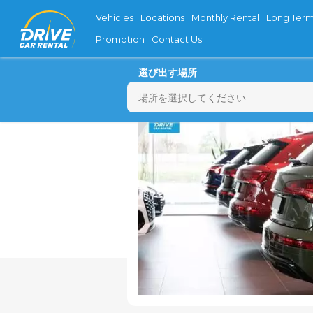
Vehicles
Locations
Monthly Rental
Long Term
Promotion
Contact Us
選び出す場所
月
27
3
10
17
24
31