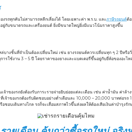
์
้าของรถทุกคันไม่สามารถหลีกเลี่ยงได้ โดยเฉพาะค่า พ.ร.บ. และ
ภาษีรถยนต์
ต้
ู่กับขนาดรถและเครื่องยนต์ ยิ่งมีขนาดใหญ่ยิ่งมีแนวโน้มราคาสูงขึ้น
บางชิ้นที่จำเป็นต้องเปลี่ยนใหม่ เช่น ยางรถยนต์ควรเปลี่ยนทุก ๆ 2 ปีหรือวิ
ายุการใช้งาน 3 – 5 ปี โดยราคาของยางและแบตเตอรี่ขึ้นอยู่กับยี่ห้อของอะไหล่
นเจ้าของรถยังต้องรับภาระรายจ่ายยิบย่อยแต่ละเดือน เช่น ค่าน้ำมัน ค่าล้าง
 ที่เจ้าของรถต้องรับผิดชอบอย่างต่ำเดือนละ 10,000 – 20,000 บาทต่อรถ 1 ค
อยหรือชอบเดินทางไกล รถก็จะเสื่อมสภาพไวขึ้นส่งผลให้ต้องเสียเงินค่าบำรุงรักษ
ายเดือน คุ้มกว่าซื้อรถใหม่ จริงห