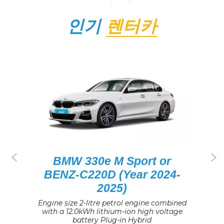
24
25
26
27
28
29
30
인기
렌터카
31
1
2
3
4
5
6
V
BMW 330e M Sport or
BENZ-C220D (Year 2024-
&
2025)
E
Engine size 2-litre petrol engine combined
with a 12.0kWh lithium-ion high voltage
battery Plug-in Hybrid