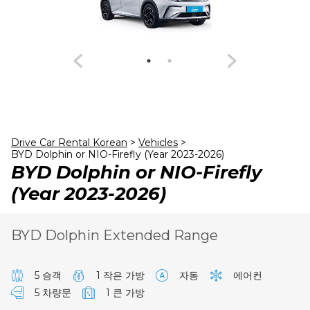
24
25
26
27
28
29
30
31
1
2
3
4
5
6
Drive Car Rental Korean
>
Vehicles
>
BYD Dolphin or NIO-Firefly (Year 2023-2026)
BYD Dolphin or NIO-Firefly
(Year 2023-2026)
BYD Dolphin Extended Range
5 승객
1 작은 가방
자동
에어컨
5 차량문
1 큰 가방