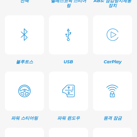
선택
텔레스코픽 스티어
ABS: 잠김방지제동
링
장치
블루트스
USB
CarPlay
파워 스티어링
파워 윈도우
원격 잠금