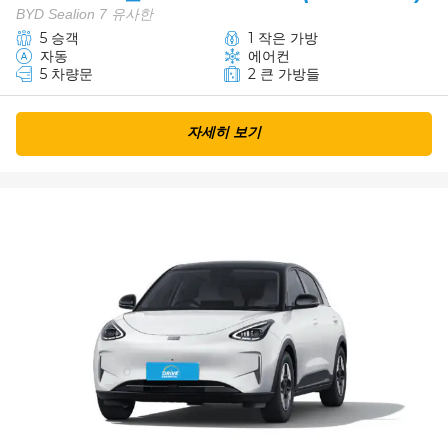
BYD Sealion 7 유사한
5 승객
1 작은 가방
자동
에어컨
5 차량문
2 큰 가방들
자세히 보기