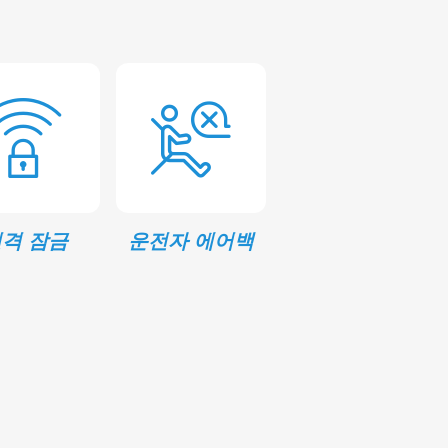
격 잠금
운전자 에어백