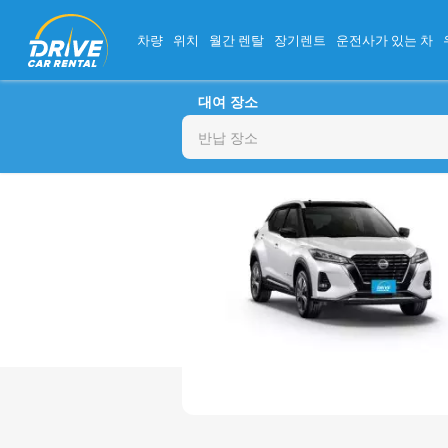
차량
위치
월간 렌탈
장기렌트
운전사가 있는 차
대여 장소
반납 장소
월
27
3
10
17
24
31