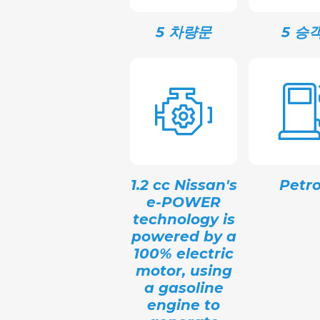
5 차량문
5 승
1.2 cc Nissan's
Petro
e-POWER
technology is
powered by a
100% electric
motor, using
a gasoline
engine to