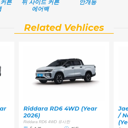
 커튼
뒤 사이드 커튼
안개등
백
에어백
Related Vehlices
ar
Riddara RD6 4WD (Year
Ja
2026)
/ 
(Ye
Riddara RD6 4WD 유사한