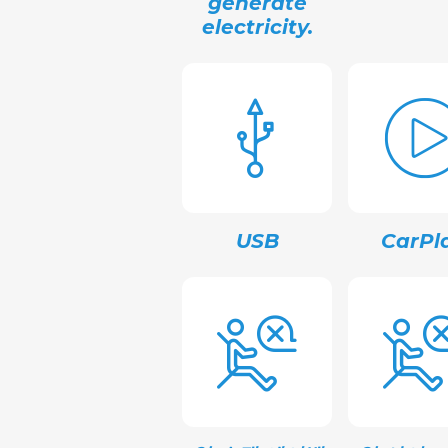
generate
electricity.
USB
CarPl