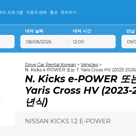
우리 프로그램
자동차 판매
홍보
문의하기
대여 날짜
대여 시간
반납
12:00
8월
2026
8월
2026
화
수
목
금
토
일
월
화
수
목
Drive Car Rental Korean
>
Vehicles
>
28
29
30
31
1
2
27
28
29
30
N. Kicks e-POWER 또는 T. Yaris Cross HV (2023-202
N. Kicks e-POWER 또는
4
5
6
7
8
9
3
4
5
6
11
12
13
14
15
16
10
11
12
13
Yaris Cross HV (2023-
18
19
20
21
22
23
17
18
19
20
년식)
25
26
27
28
29
30
24
25
26
27
1
2
3
4
5
6
31
1
2
3
NISSAN KICKS 1.2 E-POWER