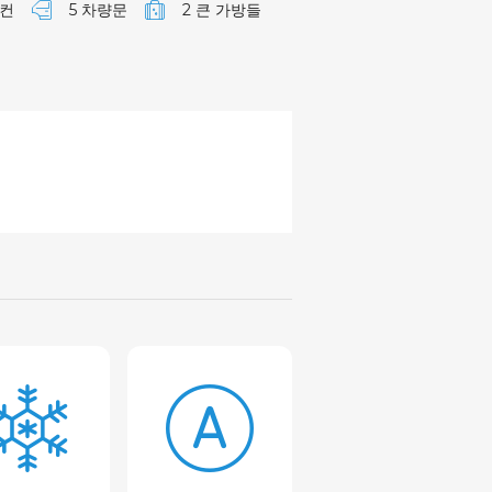
컨
5 차량문
2 큰 가방들