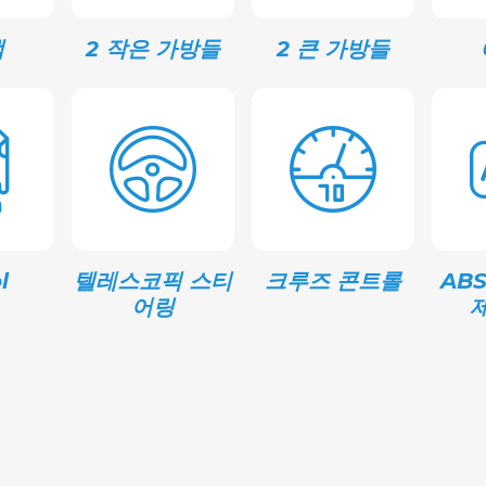
객
2 작은 가방들
2 큰 가방들
l
텔레스코픽 스티
크루즈 콘트롤
AB
어링