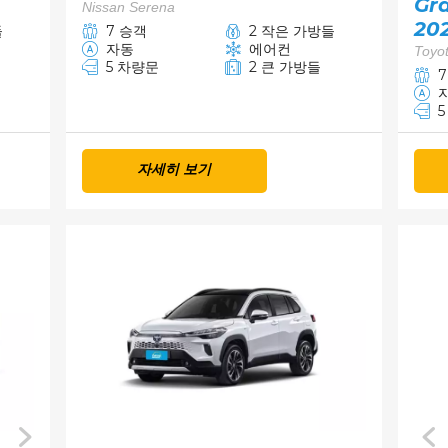
Gra
Nissan Serena
20
들
7 승객
2 작은 가방들
자동
에어컨
Toyot
5 차량문
2 큰 가방들
자세히 보기