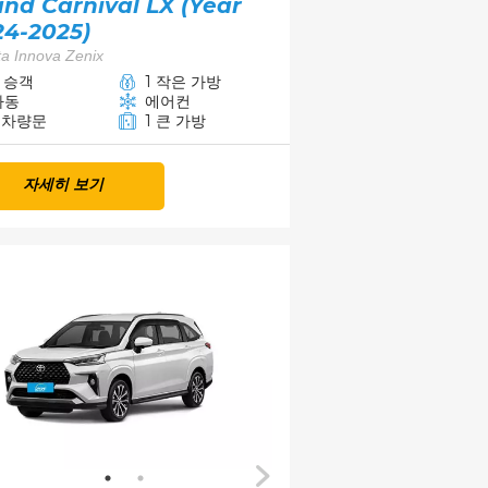
nd Carnival​ LX (Year
24-2025)
a Innova Zenix
7 승객
1 작은 가방
자동
에어컨
5 차량문
1 큰 가방
자세히 보기