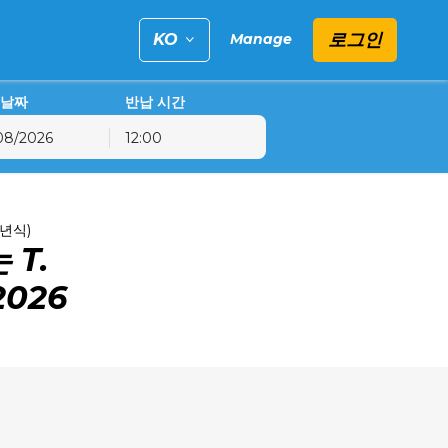
로그인
KO
Manage
 날짜
반납 시간
12:00
금
토
일
31
1
2
6년식)
 T.
7
8
9
14
15
16
2026
21
22
23
28
29
30
4
5
6