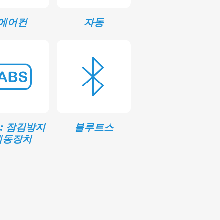
에어컨
자동
S: 잠김방지
블루트스
제동장치