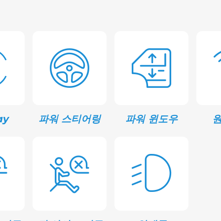
ay
파워 스티어링
파워 윈도우
원