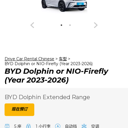
24
25
26
27
28
29
30
31
1
2
3
4
5
6
Drive Car Rental Chinese
>
车型
>
BYD Dolphin or NIO-Firefly (Year 2023-2026)
BYD Dolphin or NIO-Firefly
(Year 2023-2026)
BYD Dolphin Extended Range
现在预订
5 座
1 小行李
自动挡
空调