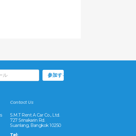
Contact Us
s
S.M.T Rent A Car Co., Ltd.
727 Srinakarin Rd.
Suanlang, Bangkok 10250
Tel: