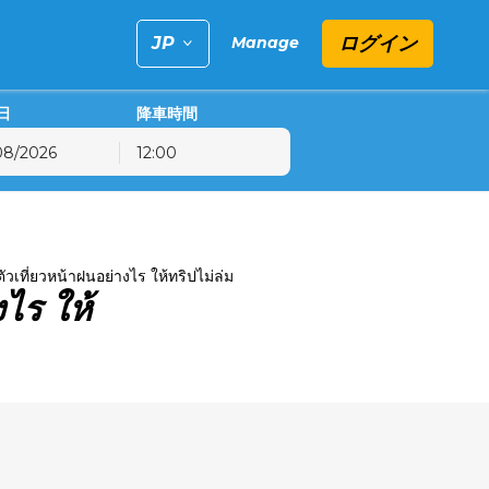
ログイン
Manage
日
降車時間
12:00
金
土
日
31
1
2
ัวเที่ยวหน้าฝนอย่างไร ให้ทริปไม่ล่ม
7
8
9
ไร ให้
14
15
16
21
22
23
28
29
30
4
5
6