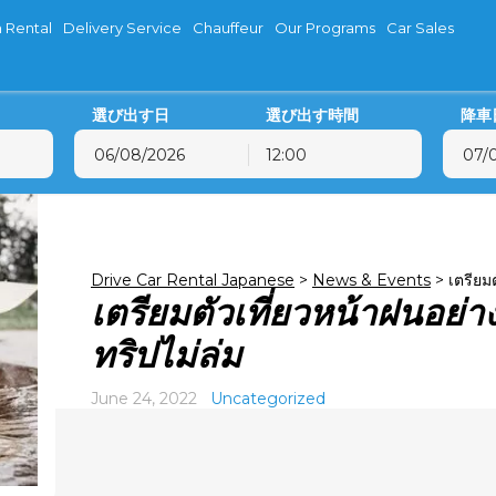
 Rental
Delivery Service
Chauffeur
Our Programs
Car Sales
選び出す日
選び出す時間
降車
12:00
8月
2026
8月
2026
火
水
木
金
土
日
月
火
水
木
28
29
30
31
1
2
27
28
29
30
Drive Car Rental Japanese
>
News & Events
>
เตรียมต
4
5
6
7
8
9
3
4
5
6
เตรียมตัวเที่ยวหน้าฝนอย่าง
11
12
13
14
15
16
10
11
12
13
18
19
20
21
22
23
17
18
19
20
ทริปไม่ล่ม
25
26
27
28
29
30
24
25
26
27
June 24, 2022
Uncategorized
1
2
3
4
5
6
31
1
2
3