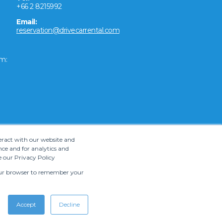
+66 2 8215992
Email:
reservation@drivecarrental.com
m:
teract with our website and
ce and for analytics and
e our Privacy Policy
 your browser to remember your
Accept
Decline