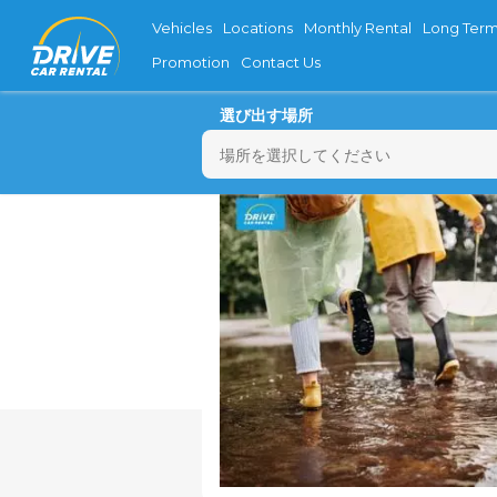
Vehicles
Locations
Monthly Rental
Long Term
Promotion
Contact Us
選び出す場所
月
27
3
10
17
24
31