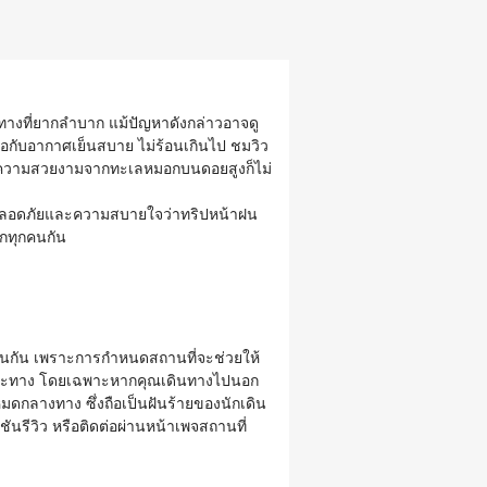
นทางที่ยากลำบาก
แม้ปัญหาดังกล่าวอาจดู
เจอกับอากาศเย็นสบาย ไม่ร้อนเกินไป ชมวิว
ศ ชมความสวยงามจากทะเลหมอกบนดอยสูงก็ไม่
ามปลอดภัยและความสบายใจว่าทริปหน้าฝน
ากทุกคนกัน
่นกัน
เพราะการกำหนดสถานที่จะช่วยให้
ยะทาง
โดยเฉพาะหากคุณเดินทางไปนอก
ดกลางทาง ซึ่งถือเป็นฝันร้ายของนักเดิน
ชันรีวิว หรือติดต่อผ่านหน้าเพจสถานที่