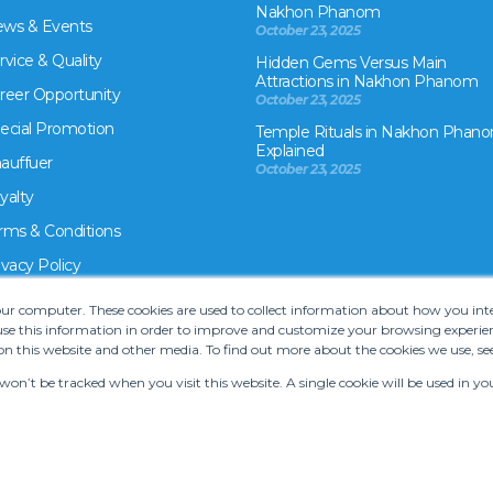
Nakhon Phanom
ws & Events
October 23, 2025
rvice & Quality
Hidden Gems Versus Main
Attractions in Nakhon Phanom
reer Opportunity
October 23, 2025
ecial Promotion
Temple Rituals in Nakhon Phano
Explained
auffuer
October 23, 2025
yalty
rms & Conditions
ivacy Policy
your computer. These cookies are used to collect information about how you in
e this information in order to improve and customize your browsing experien
on this website and other media. To find out more about the cookies we use, se
 won’t be tracked when you visit this website. A single cookie will be used in
rms and Conditions
•
Car hire website solution by Carcloud.com