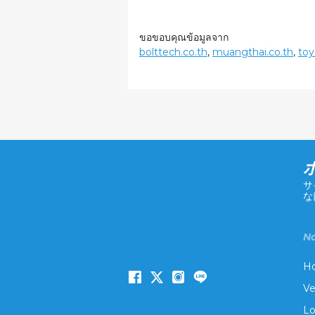
ขอขอบคุณข้อมูลจาก
bolttech.co.th
,
muangthai.co.th
,
to
サ
な
Na
H
Ve
Lo