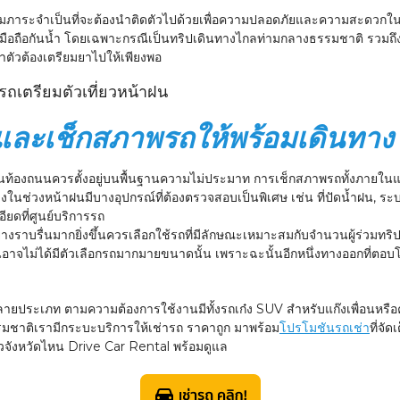
สัมภาระจำเป็นที่จะต้องนำติดตัวไปด้วยเพื่อความปลอดภัยและความสะดวกในกา
 ซองมือถือกันน้ำ โดยเฉพาะกรณีเป็นทริปเดินทางไกลท่ามกลางธรรมชาติ รวมถึง
ำตัวต้องเตรียมยาไปให้เพียงพอ
อกและเช็กสภาพรถให้พร้อมเดินทาง
ตบนท้องถนนควรตั้งอยู่บนพื้นฐานความไม่ประมาท การเช็กสภาพรถทั้งภายใน
ดินทางในช่วงหน้าฝนมีบางอุปกรณ์ที่ต้องตรวจสอบเป็นพิเศษ เช่น ที่ปัดน้ำฝน, 
ียดที่ศูนย์บริการรถ
ย่างราบรื่นมากยิ่งขึ้นควรเลือกใช้รถที่มีลักษณะเหมาะสมกับจำนวนผู้ร่วม
าจไม่ได้มีตัวเลือกรถมากมายขนาดนั้น เพราะฉะนั้นอีกหนึ่งทางออกที่ตอบโจ
ายประเภท ตามความต้องการใช้งานมีทั้งรถเก๋ง SUV สำหรับแก๊งเพื่อนหรือ
รมชาติเรามีกระบะบริการให้เช่ารถ ราคาถูก มาพร้อม
โปรโมชันรถเช่า
ที่จั
ยวจังหวัดไหน Drive Car Rental พร้อมดูแล