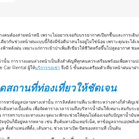
ีบางคนต้องส่ายหน้าหนี เพราะไม่อยากเจอกับบรรยากาศเปียกชื้นและการเดิ
ียวกันช่วงหน้าฝนแบบนี้ก็ยังมีข้อดีน่าสนใจอยู่ไม่ใช่น้อย เพราะคุณจะได้
งฟ้าหลังฝน เหมาะแก่การเข้าป่าเพิ่มสีเขียวให้ชีวิตหรือขึ้นไปสูดอากา
ล่านั้น การวางแผนล่วงหน้าเป็นสิ่งสำคัญที่ทุกคนควรเตรียมพร้อมเพื่อคว
e Car Rental
ผู้ให้
บริการรถเช่า
จึงมี 5 ขั้นตอนเตรียมตัวเที่ยวหน้าฝนมาฝ
มุดสถานที่ท่องเที่ยวให้ชัดเจน
ค่การหาข้อมูลปลายทางเท่านั้น
การลิสต์สถานที่แวะพักระหว่างทางก็สำคัญเช
ินทางเบื้องต้น
เพื่อจัดตารางเวลารวมถึงบริหารน้ำมันให้เหมาะสมกับระ
ัน การทราบระยะทางและจุดแวะพักจะช่วยให้คุณไม่ต้องเจอกับปัญหาน้ำมันหม
ัจจุบันก็มีอยู่หลากหลาย เช่น สืบค้นทางอินเทอร์เน็ต, หาข้อมูลจากแอปพลิเค
 ทั้งตำแหน่งที่ตั้ง, เส้นทาง, ช่วงเวลาเปิด-ปิดของสถานที่ เป็นต้น