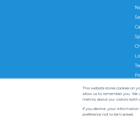
Ne
Se
Ca
Sp
Ch
Lo
Te
Pr
This website stores cookies on 
allow us to remember you. We us
metrics about our visitors both 
If you decline, your information
preference not to be tracked.
Copyright ©
2026 S.M.T. Rent-A-Car Co, Ltd. •
Te