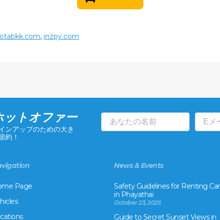
yotabkk.com
,
inzpy.com
ホットオファー
インアップのための大き
節約！
vigation
News & Events
ome Page
Safety Guidelines for Renting Car
in Phayathai
hicles
October 23, 2025
cations
Guide to Secret Sunset Views in