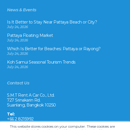
News & Events
Is It Better to Stay Near Pattaya Beach or City?
July 24, 2026
Pattaya Floating Market
July 24, 2026
Which Is Better for Beaches: Pattaya or Rayong?
July 24, 2026
Koh Samui Seasonal Tourism Trends
July 24, 2026
Contact Us
S.M.T Rent A Car Co., Ltd.
727 Srinakarin Rd.
Suanlang, Bangkok 10250
Tel:
+66 2 8215992
This website stores cookies on your computer. These cookies are
Email: