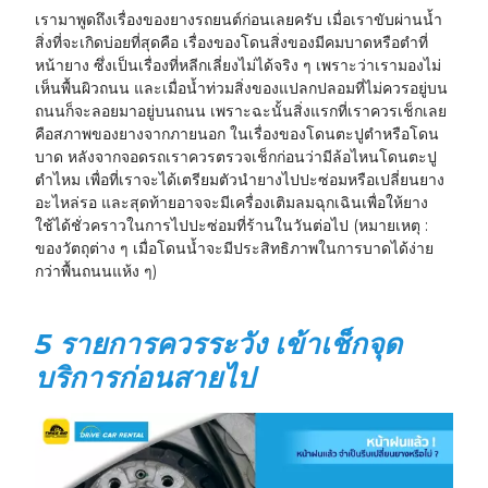
เรามาพูดถึงเรื่องของยางรถยนต์ก่อนเลยครับ เมื่อเราขับผ่านน้ำ
สิ่งที่จะเกิดบ่อยที่สุดคือ เรื่องของโดนสิ่งของมีคมบาดหรือตำที่
หน้ายาง ซึ่งเป็นเรื่องที่หลีกเลี่ยงไม่ได้จริง ๆ เพราะว่าเรามองไม่
เห็นพื้นผิวถนน และเมื่อน้ำท่วมสิ่งของแปลกปลอมที่ไม่ควรอยู่บน
ถนนก็จะลอยมาอยู่บนถนน เพราะฉะนั้นสิ่งแรกที่เราควรเช็กเลย
คือสภาพของยางจากภายนอก ในเรื่องของโดนตะปูตำหรือโดน
บาด หลังจากจอดรถเราควรตรวจเช็กก่อนว่ามีล้อไหนโดนตะปู
ตำไหม เพื่อที่เราจะได้เตรียมตัวนำยางไปปะซ่อมหรือเปลี่ยนยาง
อะไหล่รอ และสุดท้ายอาจจะมีเครื่องเติมลมฉุกเฉินเพื่อให้ยาง
ใช้ได้ชั่วคราวในการไปปะซ่อมที่ร้านในวันต่อไป (หมายเหตุ :
ของวัตถุต่าง ๆ เมื่อโดนน้ำจะมีประสิทธิภาพในการบาดได้ง่าย
กว่าพื้นถนนแห้ง ๆ)
5 รายการควรระวัง เข้าเช็กจุด
บริการก่อนสายไป