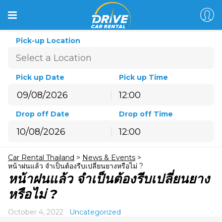
Pick-up Location
Pick up Date
Pick up Time
12:00
August
2026
Drop off Date
Drop off Time
Sun
Mon
Tue
Wed
Thu
Fri
Sat
12:00
26
27
28
29
30
31
1
August
2026
2
3
4
5
6
7
8
Car Rental Thailand
>
News & Events
>
Sun
Mon
Tue
Wed
Thu
Fri
Sat
9
10
11
12
13
14
15
หน้าฝนแล้ว จำเป็นต้องรีบเปลี่ยนยางหรือไม่ ?
26
27
28
29
30
31
1
หน้าฝนแล้ว จำเป็นต้องรีบเปลี่ยนยาง
16
17
18
19
20
21
22
2
3
4
5
6
7
8
หรือไม่ ?
23
24
25
26
27
28
29
9
10
11
12
13
14
15
30
31
1
2
3
4
5
October 4, 2022
Uncategorized
16
17
18
19
20
21
22