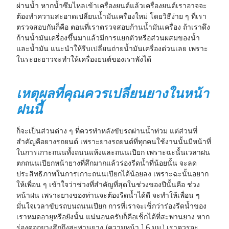
ผ่านน้ำ หากน้ำซึมไหลเข้าเครื่องยนต์แล้วเครื่องยนต์เราอาจจะ
ต้องทำความสะอาดเปลี่ยนน้ำมันเครื่องใหม่ โดยวิธีง่าย ๆ ที่เรา
ตรวจสอบกันก็คือ ตอนที่เราตรวจสอบก้านน้ำมันเครื่อง ถ้าเราดึง
ก้านน้ำมันเครื่องขึ้นมาแล้วมีการแยกตัวหรือส่วนผสมของน้ำ
และน้ำมัน แนะนำให้รีบเปลี่ยนถ่ายน้ำมันเครื่องด่วนเลย เพราะ
ในระยะยาวจะทำให้เครื่องยนต์ของเราพังได้
เหตุผลที่คุณควรเปลี่ยนยางในหน้า
ฝนนี้
ก็จะเป็นส่วนต่าง ๆ ที่ควรทำหลังขับรถผ่านน้ำท่วม แต่ส่วนที่
สำคัญคือยางรถยนต์ เพราะยางรถยนต์ที่ทุกคนใช้งานนั้นมีหน้าที่
ในการเกาะถนนทั้งถนนแห้งและถนนเปียก เพราะฉะนั้นเวลาฝน
ตกถนนเปียกหน้ายางที่สึกมากแล้วร่องรีดน้ำที่น้อยนั้น จะลด
ประสิทธิภาพในการเกาะถนนเปียกได้น้อยลง เพราะฉะนั้นอยาก
ให้เพื่อน ๆ เข้าใจว่าช่วงที่สำคัญที่สุดในช่วงของปีนั้นคือ ช่วง
หน้าฝน เพราะยางของท่านจะต้องรีดน้ำได้ดี จะทำให้เพื่อน ๆ
มั่นใจเวลาขับรถบนถนนเปียก การที่เราจะเช็กว่าร่องรีดน้ำของ
เราหมดอายุหรือยังนั้น แน่นอนครับก็คือเช็กได้ที่สะพานยาง หาก
ร่องดอกยางสึกถึงสะพานยาง (ความหน้า 1.6 มม.) เราควรจะ