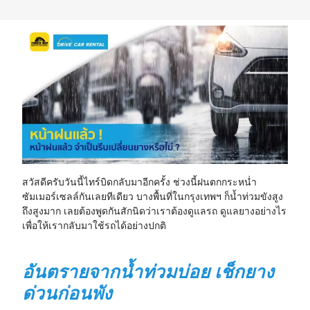
23
24
25
26
27
28
29
30
31
1
2
3
4
5
สวัสดีครับวันนี้ไทร์บิดกลับมาอีกครั้ง ช่วงนี้ฝนตกกระหน่ำ
ซัมเมอร์เซลล์กันเลยทีเดียว บางพื้นที่ในกรุงเทพฯ ก็น้ำท่วมขังสูง
ถึงสูงมาก เลยต้องพูดกันสักนิดว่าเราต้องดูแลรถ ดูแลยางอย่างไร
เพื่อให้เรากลับมาใช้รถได้อย่างปกติ
อันตรายจากน้ำท่วมบ่อย เช็กยาง
ด่วนก่อนพัง