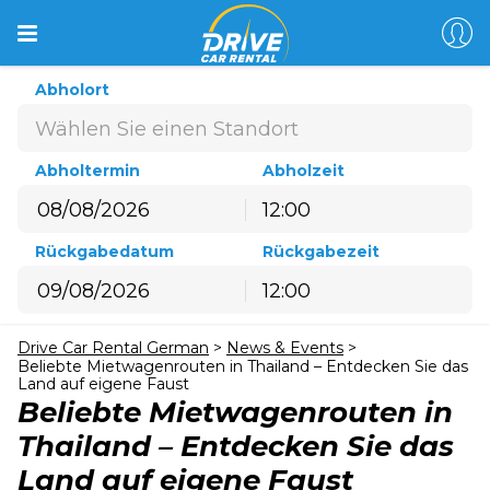
Abholort
Wählen Sie einen Standort
Abholtermin
Abholzeit
12:00
August
2026
Rückgabedatum
Rückgabezeit
Mo
Di
Mi
Do
Fr
Sa
So
12:00
27
28
29
30
31
1
2
August
2026
3
4
5
6
7
8
9
Drive Car Rental German
>
News & Events
>
Mo
Di
Mi
Do
Fr
Sa
So
10
11
12
13
14
15
16
Beliebte Mietwagenrouten in Thailand – Entdecken Sie das
27
28
29
30
31
1
2
Land auf eigene Faust
17
18
19
20
21
22
23
Beliebte Mietwagenrouten in
3
4
5
6
7
8
9
24
25
26
27
28
29
30
Thailand – Entdecken Sie das
10
11
12
13
14
15
16
31
1
2
3
4
5
6
Land auf eigene Faust
17
18
19
20
21
22
23