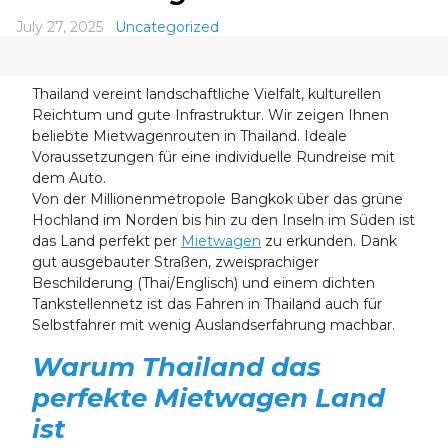
24
25
26
27
28
29
30
July 27, 2025
Uncategorized
31
1
2
3
4
5
6
Thailand vereint landschaftliche Vielfalt, kulturellen
Reichtum und gute Infrastruktur. Wir zeigen Ihnen
beliebte Mietwagenrouten in Thailand. Ideale
Voraussetzungen für eine individuelle Rundreise mit
dem Auto.
Von der Millionenmetropole Bangkok über das grüne
Hochland im Norden bis hin zu den Inseln im Süden ist
das Land perfekt per
Mietwagen
zu erkunden. Dank
gut ausgebauter Straßen, zweisprachiger
Beschilderung (Thai/Englisch) und einem dichten
Tankstellennetz ist das Fahren in Thailand auch für
Selbstfahrer mit wenig Auslandserfahrung machbar.
Warum Thailand das
perfekte Mietwagen Land
ist