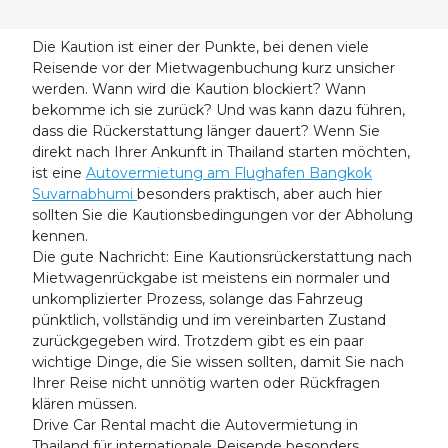
24
25
26
27
28
29
30
31
1
2
3
4
5
6
Die Kaution ist einer der Punkte, bei denen viele
Reisende vor der Mietwagenbuchung kurz unsicher
werden. Wann wird die Kaution blockiert? Wann
bekomme ich sie zurück? Und was kann dazu führen,
dass die Rückerstattung länger dauert? Wenn Sie
direkt nach Ihrer Ankunft in Thailand starten möchten,
ist eine
Autovermietung am Flughafen Bangkok
Suvarnabhumi
besonders praktisch, aber auch hier
sollten Sie die Kautionsbedingungen vor der Abholung
kennen.
Die gute Nachricht: Eine Kautionsrückerstattung nach
Mietwagenrückgabe ist meistens ein normaler und
unkomplizierter Prozess, solange das Fahrzeug
pünktlich, vollständig und im vereinbarten Zustand
zurückgegeben wird. Trotzdem gibt es ein paar
wichtige Dinge, die Sie wissen sollten, damit Sie nach
Ihrer Reise nicht unnötig warten oder Rückfragen
klären müssen.
Drive Car Rental macht die Autovermietung in
Thailand für internationale Reisende besonders