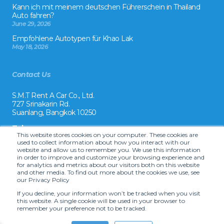
Kann ich mit meinem deutschen Führerschein in Thailand
Auto fahren?
June 29, 2026
Empfohlene Autotypen für Khao Lak
May 18, 2026
Contact Us
S.M.T Rent A Car Co., Ltd.
727 Srinakarin Rd.
Suanlang, Bangkok 10250
Tel:
This website stores cookies on your computer. These cookies are
+66 2 8215992
used to collect information about how you interact with our
website and allow us to remember you. We use this information
Email:
in order to improve and customize your browsing experience and
reservation@drivecarrental.com
for analytics and metrics about our visitors both on this website
and other media. To find out more about the cookies we use, see
our Privacy Policy
If you decline, your information won’t be tracked when you visit
this website. A single cookie will be used in your browser to
remember your preference not to be tracked.