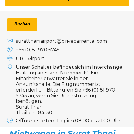
24
25
26
27
28
29
30
31
1
2
3
4
5
6
Buchen
suratthaniairport@drivecarrental.com
+66 (0)81 970 5745
URT Airport
Unser Schalter befindet sich im Interchange
Building an Stand Nummer 10. Ein
Mitarbeiter erwartet Sie in der
Ankunftshalle. Die Flugnummer ist
erforderlich. Bitte rufen Sie +66 (0) 81 970
5745 an, wenn Sie Unterstützung
benötigen.
Surat Thani
Thailand 84130
Öffnungszeiten: Täglich 08.00 bis 21.00 Uhr.
Mietwagen in Surat Thani