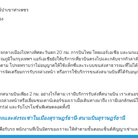
์ป่าเขาท่าเพชร
อง
ใจกลางเมืองไปทางทิศตะวันตก 20 กม. การบินไทย ไทยแอร์เอเชีย และนกแอร
ูมิในกรุงเทพฯ แอร์เอเชียยังให้บริการเที่ยวบินตรงไปและกลับจากกัวลาล
งไรก็ตาม โปรดทราบว่าไม่อนุญาตให้ใช้แท็กซี่และระบบขนส่งสาธารณะที่ไม
ารจัดเตรียมการรับรถล่วงหน้า หรือการใช้บริการขนส่งสนามบินที่ได้รับอน
งจากสนามบินเพียง 2 กม. อย่างไรก็ตาม เรามีบริการรับส่งที่สนามบิน เราเสนอ
งรถล่วงหน้าหรือเยี่ยมชมเคาน์เตอร์ของเราเมื่อเดินทางมาถึง เรามีเอกลักษ
ntal และรับโปรโมชั่นพิเศษตลอดทั้งปี
และส่งรถเช่าในเมืองสุราษฎร์ธานี-สนามบินสุราษฎร์ธานี
พื่อรับรถ พนักงานที่เป็นมิตรของเราจะให้ทำตามขั้นตอนเซ็นต์สัญญาเช่าและ