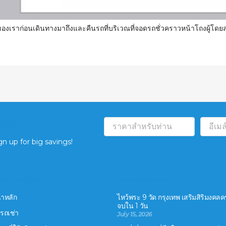
องเราก่อนเดินทางมาถึงและคืนรถที่บริเวณที่จอดรถชั่วคราวหน้าโถงผู้โด
อเสนอ
gn up for big savings!
บนำทางเว็บไซต์
ข่าวสารและกิจกรรม
้าหลัก
ไหว้พระ 9 วัด กรุงเทพ เสริมสิริมงคล
จบใน 1 วัน
นรถเช่า
July 15, 2026