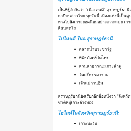
เป็นที่รู้จักกันว่า “เมืองคนดี” สุราษฎร์ธ
ตาปีบนอ่าวไทย ทุกวันนี้ เมืองแห่งนี้เป็นศ
ทางไปยังเกาะยอดนิยมอย่างเกาะสมุย เกาะพ
สีสันสดใส
ไปไหนดี ในจ.สุราษฎร์ธานี
ตลาดน้ำประชารัฐ
พิพิธภัณฑ์วัดไทร
สวนสาธารณะเกาะลำพู
วัดตรีธรรมาราม
เจ้าแม่กวนอิม
สุราษฎร์ธานียังเรียกอีกชื่อหนึ่งว่า “จังห
ชาติหมู่เกาะอ่างทอง
ไฮไลท์ในจังหวัดสุราษฎร์ธานี:
เกาะพะงัน