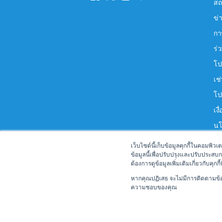
สถ
ข่
กา
ร่
โป
เช
โป
เง
นโ
เว็บไซต์นี้เก็บข้อมูลคุกกี้ในคอมพิว
ข้อมูลนี้เพื่อปรับปรุงและปรับประสบ
ต้องการดูข้อมูลเพิ่มเติมเกี่ยวกับคุ
หากคุณปฏิเสธ จะไม่มีการติดตามข้อมู
ความชอบของคุณ
Copyright © 2026 Drive Car Rental Thailand Pty 