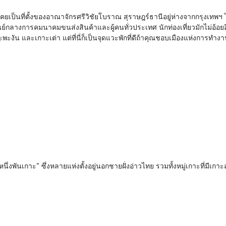
านีเคยเป็นที่ตั้งของอาณาจักรศรีวิชัยโบราณ สุราษฎร์ธานีอยู่ห่างจากกรุงเทพฯ
ูนย์กลางการคมนาคมขนส่งสินค้าและผู้คนทั่วประเทศ นักท่องเที่ยวมักไม่อ้อยอิ่ง
ะงัน และเกาะเต่า แต่ที่นี่ก็เป็นจุดแวะพักที่ดีถ้าคุณชอบเมืองแห่งการทำ
วัดหนึ่งพันเกาะ” ซึ่งหลายแห่งตั้งอยู่นอกชายฝั่งอ่าวไทย รวมทั้งหมู่เกาะที่มี