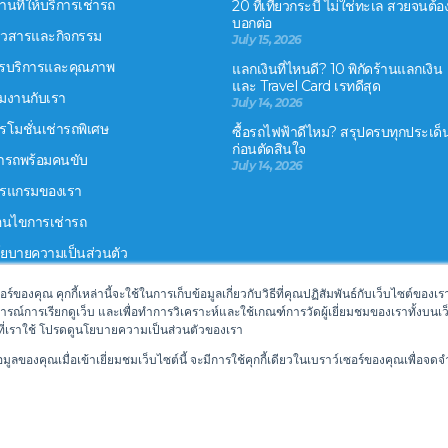
านที่ให้บริการเช่ารถ
20 ที่เที่ยวกระบี่ ไม่ใช่ทะเล สวยจนต้อ
บอกต่อ
าวสารและกิจกรรม
July 15, 2026
รบริการและคุณภาพ
แลกเงินที่ไหนดี? 10 พิกัดร้านแลกเงิน
และ Travel Card เรทดีสุด
วมงานกับเรา
July 14, 2026
รโมชั่นเช่ารถพิเศษ
ซื้อรถไฟฟ้าดีไหม? สรุปครบทุกประเด็
ก่อนตัดสินใจ
่ารถพร้อมคนขับ
July 14, 2026
รแกรมของเรา
ื่อนไขการเช่ารถ
ยบายความเป็นส่วนตัว
เตอร์ของคุณ คุกกี้เหล่านี้จะใช้ในการเก็บข้อมูลเกี่ยวกับวิธีที่คุณปฏิสัมพันธ์กับเว็บไซต์
การณ์การเรียกดูเว็บ และเพื่อทำการวิเคราะห์และใช้เกณฑ์การวัดผู้เยี่ยมชมของเราทั้งบนเว็
กกี้ที่เราใช้ โปรดดูนโยบายความเป็นส่วนตัวของเรา
ลของคุณเมื่อเข้าเยี่ยมชมเว็บไซต์นี้ จะมีการใช้คุกกี้เดียวในเบราว์เซอร์ของคุณเพื่อจดจ
Ltd • Powered by
Carcloud
•
Terms and Conditions