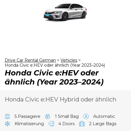
24
25
26
27
28
29
30
31
1
2
3
4
5
6
Drive Car Rental German
>
Vehicles
>
Honda Civic e:HEV oder ähnlich (Year 2023–2024)
Honda Civic e:HEV oder
ähnlich (Year 2023–2024)
Honda Civic e:HEV Hybrid oder ähnlich
5 Passagiere
1 Small Bag
Automatic
Klimatisierung
4 Doors
2 Large Bags