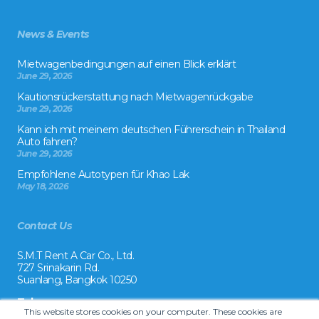
News & Events
Mietwagenbedingungen auf einen Blick erklärt
June 29, 2026
Kautionsrückerstattung nach Mietwagenrückgabe
June 29, 2026
Kann ich mit meinem deutschen Führerschein in Thailand
Auto fahren?
June 29, 2026
Empfohlene Autotypen für Khao Lak
May 18, 2026
Contact Us
S.M.T Rent A Car Co., Ltd.
727 Srinakarin Rd.
Suanlang, Bangkok 10250
Tel:
This website stores cookies on your computer. These cookies are
+66 2 8215992