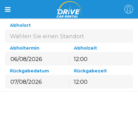
Abholort
Wählen Sie einen Standort
Abholtermin
Abholzeit
12:00
August
2026
Rückgabedatum
Rückgabezeit
Mo
Di
Mi
Do
Fr
Sa
So
12:00
27
28
29
30
31
1
2
August
2026
3
4
5
6
7
8
9
Mo
Di
Mi
Do
Fr
Sa
So
10
11
12
13
14
15
16
27
28
29
30
31
1
2
17
18
19
20
21
22
23
3
4
5
6
7
8
9
24
25
26
27
28
29
30
10
11
12
13
14
15
16
31
1
2
3
4
5
6
17
18
19
20
21
22
23