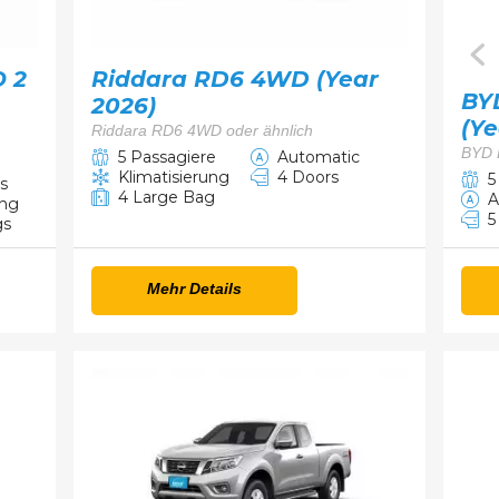
O 2
Riddara RD6 4WD (Year
BYD
2026)
(Ye
Riddara RD6 4WD oder ähnlich
BYD 
5 Passagiere
Automatic
Klimatisierung
4 Doors
5
s
4 Large Bag
A
ung
5
gs
Mehr Details