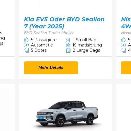
Kia EV5 Oder BYD Sealion
Ni
7 (Year 2025)
4W
s
BYD Sealion 7 oder ähnlich
Niss
ung
5 Passagiere
1 Small Bag
5
gs
Automatic
Klimatisierung
A
5 Doors
2 Large Bags
4
Mehr Details