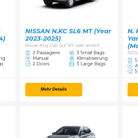
r
NISSAN N.KC SL6 MT (Year
N. 
4)
2023-2025)
Yar
(Mo
Nissan King Cab SL6 MT oder ähnlich
2 Passagiere
3 Small Bags
NISS
ung
Manual
Klimatisierung
5
gs
2 Doors
3 Large Bags
A
5
Mehr Details