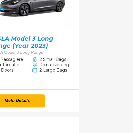
SLA Model 3 Long
nge (Year 2023)
A Model 3 Long Range
 Passagiere
2 Small Bags
utomatic
Klimatisierung
 Doors
2 Large Bags
Mehr Details