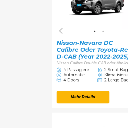
Nissan-Navara DC
Calibre Oder Toyota-R
D-CAB (Year 2022-2025
Nissan Calibre Double CAB oder ähnlic
4 Passagiere
2 Small Bag
Automatic
Klimatisier
4 Doors
2 Large Ba
Mehr Details