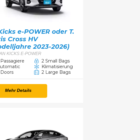
Kicks e-POWER oder T.
is Cross HV
delljahre 2023-2026)
AN KICKS E-POWER
 Passagiere
2 Small Bags
utomatic
Klimatisierung
 Doors
2 Large Bags
Mehr Details