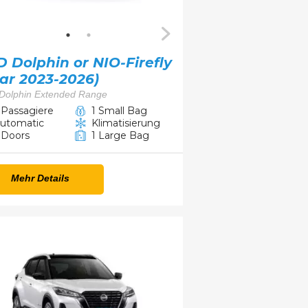
 Dolphin or NIO-Firefly
ar 2023-2026)
Dolphin Extended Range
 Passagiere
1 Small Bag
utomatic
Klimatisierung
 Doors
1 Large Bag
Mehr Details