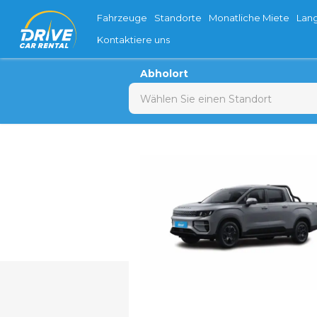
Fahrzeuge
Standorte
Monatliche Miete
Lan
Kontaktiere uns
Abholort
Wählen Sie einen Standort
Mo
27
3
10
17
24
31