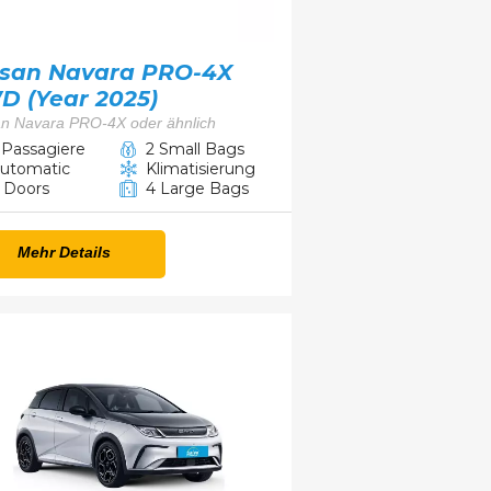
ssan Navara PRO-4X
D (Year 2025)
an Navara PRO-4X oder ähnlich
 Passagiere
2 Small Bags
utomatic
Klimatisierung
 Doors
4 Large Bags
Mehr Details