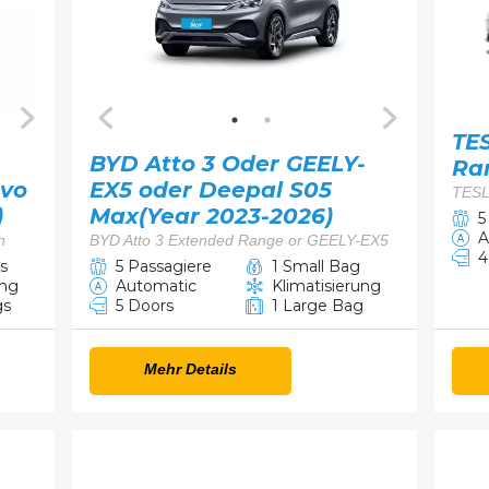
TE
BYD Atto 3 Oder GEELY-
Ra
evo
EX5 oder Deepal S05
TESL
)
Max(Year 2023-2026)
5
A
h
BYD Atto 3 Extended Range or GEELY-EX5
4
s
5 Passagiere
1 Small Bag
ung
Automatic
Klimatisierung
gs
5 Doors
1 Large Bag
Mehr Details