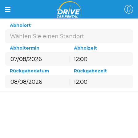
Abholort
Wählen Sie einen Standort
Abholtermin
Abholzeit
12:00
August
2026
Rückgabedatum
Rückgabezeit
Mo
Di
Mi
Do
Fr
Sa
So
12:00
27
28
29
30
31
1
2
August
2026
3
4
5
6
7
8
9
Mo
Di
Mi
Do
Fr
Sa
So
10
11
12
13
14
15
16
27
28
29
30
31
1
2
17
18
19
20
21
22
23
3
4
5
6
7
8
9
24
25
26
27
28
29
30
10
11
12
13
14
15
16
31
1
2
3
4
5
6
17
18
19
20
21
22
23