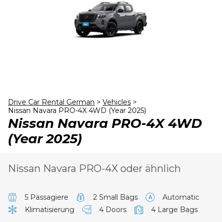
24
25
26
27
28
29
30
31
1
2
3
4
5
6
Drive Car Rental German
>
Vehicles
>
Nissan Navara PRO-4X 4WD (Year 2025)
Nissan Navara PRO-4X 4WD
(Year 2025)
Nissan Navara PRO-4X oder ähnlich
5 Passagiere
2 Small Bags
Automatic
Klimatisierung
4 Doors
4 Large Bags