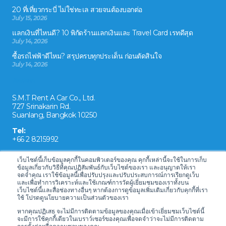
20 ที่เที่ยวกระบี่ ไม่ใช่ทะเล สวยจนต้องบอกต่อ
July 15, 2026
แลกเงินที่ไหนดี? 10 พิกัดร้านแลกเงินและ Travel Card เรทดีสุด
July 14, 2026
ซื้อรถไฟฟ้าดีไหม? สรุปครบทุกประเด็น ก่อนตัดสินใจ
July 14, 2026
ติดต่อเรา
S.M.T Rent A Car Co., Ltd.
727 Srinakarin Rd.
Suanlang, Bangkok 10250
Tel:
+66 2 8215992
Email:
เว็บไซต์นี้เก็บข้อมูลคุกกี้ในคอมพิวเตอร์ของคุณ คุกกี้เหล่านี้จะใช้ในการเก็บ
reservation@drivecarrental.com
ข้อมูลเกี่ยวกับวิธีที่คุณปฏิสัมพันธ์กับเว็บไซต์ของเรา และอนุญาตให้เรา
จดจำคุณ เราใช้ข้อมูลนี้เพื่อปรับปรุงและปรับประสบการณ์การเรียกดูเว็บ
และเพื่อทำการวิเคราะห์และใช้เกณฑ์การวัดผู้เยี่ยมชมของเราทั้งบน
เว็บไซต์นี้และสื่อช่องทางอื่นๆ หากต้องการดูข้อมูลเพิ่มเติมเกี่ยวกับคุกกี้ที่เรา
ใช้ โปรดดูนโยบายความเป็นส่วนตัวของเรา
หากคุณปฏิเสธ จะไม่มีการติดตามข้อมูลของคุณเมื่อเข้าเยี่ยมชมเว็บไซต์นี้
จะมีการใช้คุกกี้เดียวในเบราว์เซอร์ของคุณเพื่อจดจำว่าจะไม่มีการติดตาม