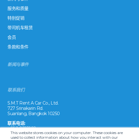
服务和质量
特别促销
带司机车租赁
会员
条款和条件
新闻与事件
联系我们
S.M.T Rent A Car Co., Ltd.
727 Srinakarin Rd.
Suanlang, Bangkok 10250
联系电话:
+66 2 8215992
This website stores cookies on your computer. These cookies are
used to collect information about how you interact with our
电子邮件: