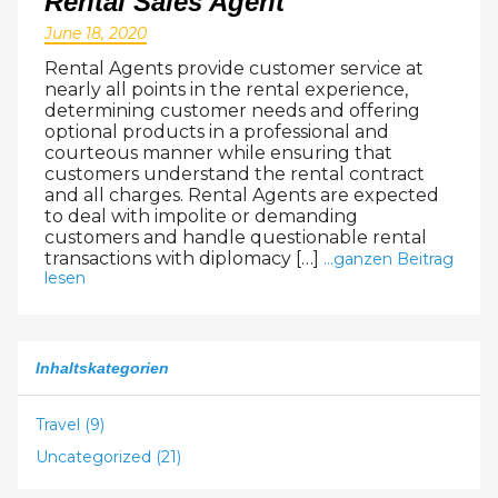
Rental Sales Agent
24
25
26
27
28
29
30
June 18, 2020
31
1
2
3
4
5
6
Rental Agents provide customer service at
nearly all points in the rental experience,
determining customer needs and offering
optional products in a professional and
courteous manner while ensuring that
customers understand the rental contract
and all charges. Rental Agents are expected
to deal with impolite or demanding
customers and handle questionable rental
transactions with diplomacy […]
...ganzen Beitrag
lesen
Inhaltskategorien
Travel (9)
Uncategorized (21)