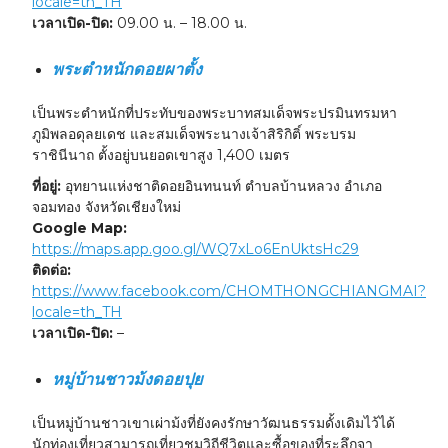
locale=th_TH
เวลาเปิด-ปิด:
09.00 น. – 18.00 น.
พระตำหนักดอยผาตั้ง
เป็นพระตำหนักที่ประทับของพระบาทสมเด็จพระปรมินทรมหา
ภูมิพลอดุลยเดช และสมเด็จพระนางเจ้าสิริกิติ์ พระบรม
ราชินีนาถ ตั้งอยู่บนยอดเขาสูง 1,400 เมตร
ที่อยู่:
อุทยานแห่งชาติดอยอินทนนท์ ตำบลบ้านหลวง อำเภอ
จอมทอง จังหวัดเชียงใหม่
Google Map:
https://maps.app.goo.gl/WQ7xLo6EnUktsHc29
ติดต่อ:
https://www.facebook.com/CHOMTHONGCHIANGMAI?
locale=th_TH
เวลาเปิด-ปิด:
–
หมู่บ้านชาวม้งดอยปุย
เป็นหมู่บ้านชาวเขาเผ่าม้งที่ยังคงรักษาวัฒนธรรมดั้งเดิมไว้ได้
นักท่องเที่ยวสามารถเที่ยวชมวิถีชีวิตและซื้อของที่ระลึกจา