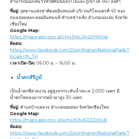
สามารถมองเห็นวิวทิวทัศน์ของป่าไม้และภูเขาได้ 360 องศา
ที่อยู่:
อุทยานแห่งชาติดอยอินทนนท์ บริเวณกิโลเมตรที่ 43 ของ
ถนนจอมทอง-ดอยอินทนนท์ ตำบลช่างเคิ่ง อำเภอแม่แจ่ม จังหวัด
เชียงใหม่
Google Map:
https://maps.app.goo.gl/vH4JneLRy2HHtjnx6
ติดต่อ:
https://www.facebook.com/DoiInthanonNationalPark/?
locale=th_TH
เวลาเปิด-ปิด:
06.00 น. – 16.00 น.
น้ำตกสิริภูมิ
เป็นน้ำตกที่สวยงาม อยู่สูงจากระดับน้ำทะเล 2,000 เมตร มี
น้ำตกไหลลงมาจากหน้าผาสูง 30 เมตร
ที่อยู่:
ตำบลบ้านหลวง อำเภอจอมทอง จังหวัดเชียงใหม่
Google Map:
https://maps.app.goo.gl/xvhwX2tv8RZiDt3v8
ติดต่อ:
https://www.facebook.com/DoiInthanonNationalPark/?