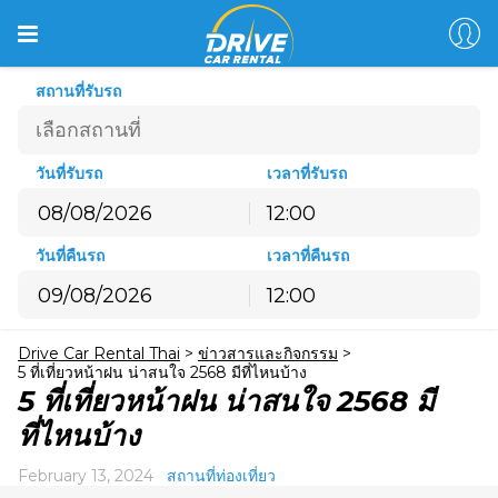
สถานที่รับรถ
วันที่รับรถ
เวลาที่รับรถ
12:00
สิงหาคม
2026
วันที่คืนรถ
เวลาที่คืนรถ
อ.
จ.
อ.
พ.
พฤ.
ศ.
ส.
12:00
26
27
28
29
30
31
1
สิงหาคม
2026
2
3
4
5
6
7
8
Drive Car Rental Thai
>
ข่าวสารและกิจกรรม
>
อ.
จ.
อ.
พ.
พฤ.
ศ.
ส.
9
10
11
12
13
14
15
5 ที่เที่ยวหน้าฝน น่าสนใจ 2568 มีที่ไหนบ้าง
26
27
28
29
30
31
1
5 ที่เที่ยวหน้าฝน น่าสนใจ 2568 มี
16
17
18
19
20
21
22
2
3
4
5
6
7
8
ที่ไหนบ้าง
23
24
25
26
27
28
29
9
10
11
12
13
14
15
30
31
1
2
3
4
5
February 13, 2024
สถานที่ท่องเที่ยว
16
17
18
19
20
21
22