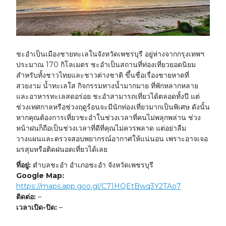
ชะอำเป็นเมืองชายทะเลในจังหวัดเพชรบุรี อยู่ห่างจากกรุงเทพฯ
ประมาณ 170 กิโลเมตร ชะอำเป็นสถานที่ท่องเที่ยวยอดนิยม
สำหรับทั้งชาวไทยและชาวต่างชาติ ขึ้นชื่อเรื่องชายหาดที่
สวยงาม น้ำทะเลใส กิจกรรมทางน้ำมากมาย ที่พักหลากหลาย
และอาหารทะเลสดอร่อย ชะอำสามารถเที่ยวได้ตลอดทั้งปี แต่
ช่วงเทศกาลหรือช่วงฤดูร้อนจะมีนักท่องเที่ยวมากเป็นพิเศษ ดังนั้น
หากคุณต้องการเที่ยวชะอำในช่วงเวลาที่คนไม่พลุกพล่าน ช่วง
หน้าฝนก็ถือเป็นช่วงเวลาที่ดีที่คุณไม่ควรพลาด แต่อย่าลืม
วางแผนและตรวจสอบพยากรณ์อากาศให้แน่นอน เพราะอาจเจอ
มรสุมหรือติดฝนอดเที่ยวได้เลย
ที่อยู่:
ตำบลชะอำ อำเภอชะอำ จังหวัดเพชรบุรี
Google Map:
https://maps.app.goo.gl/C71HQEtBwq3Y2TAo7
ติดต่อ:
–
เวลาเปิด-ปิด:
–