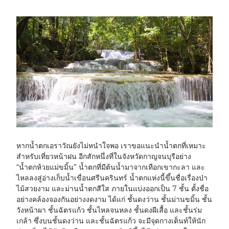
หากน้ำตกเอราวัณยังไม่หนำใจพอ เราขอแนะนำน้ำตกที่เหมาะ
สำหรับเที่ยวหน้าฝน อีกสักหนึ่งที่ในจังหวัดกาญจนบุรีอย่าง
“น้ำตกห้วยแม่ขมิ้น” น้ำตกที่มีต้นน้ำมาจากเทือกเขากะลา และ
ไหลลงสู่อ่างเก็บน้ำเขื่อนศรีนครินทร์ น้ำตกแห่งนี้ขึ้นชื่อเรื่องป่า
ไม้สวยงาม และม่านน้ำตกสีใส ภายในแบ่งออกเป็น 7 ชั้น ตั้งชื่อ
อย่างคล้องจองกันอย่างงดงาม ได้แก่ ชั้นดงว่าน ชั้นม่านขมิ้น ชั้น
วังหน้าผา ชั้นฉัตรแก้ว ชั้นไหลจนหลง ชั้นดงผีเสื้อ และชั้นร่ม
เกล้า ซึ่งบนชั้นดงว่าน และชั้นฉัตรแก้ว จะมีจุดกางเต็นท์ให้นัก