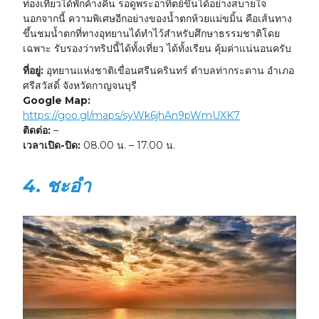
ท่องเที่ยวได้พักค้างคืน รอดูพระอาทิตย์ขึ้นได้อย่างสบายใจ
นอกจากนี้ ความพิเศษอีกอย่างของน้ำตกห้วยแม่ขมิ้น คือเส้นทาง
ขึ้นชมน้ำตกที่ทางอุทยานได้ทำไว้สำหรับศึกษาธรรมชาติโดย
เฉพาะ รับรองว่าทริปนี้ได้ทั้งเที่ยว ได้ทั้งเรียน คุ้มค่าแน่นอนครับ
ที่อยู่:
อุทยานแห่งชาติเขื่อนศรีนครินทร์ ตำบลท่ากระดาน อำเภอ
ศรีสวัสดิ์ จังหวัดกาญจนบุรี
Google Map:
https://goo.gl/maps/syWk6jhAn9pWmUXK7
ติดต่อ:
–
เวลาเปิด-ปิด:
08.00 น. – 17.00 น.
4. ชะอำ