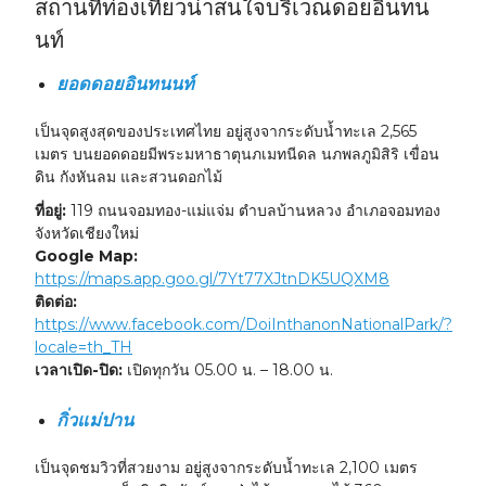
สถานที่ท่องเที่ยวน่าสนใจบริเวณดอยอินทน
นท์
ยอดดอยอินทนนท์
เป็นจุดสูงสุดของประเทศไทย อยู่สูงจากระดับน้ำทะเล 2,565
เมตร บนยอดดอยมีพระมหาธาตุนภเมทนีดล นภพลภูมิสิริ เขื่อน
ดิน กังหันลม และสวนดอกไม้
ที่อยู่:
119 ถนนจอมทอง-แม่แจ่ม ตำบลบ้านหลวง อำเภอจอมทอง
จังหวัดเชียงใหม่
Google Map:
https://maps.app.goo.gl/7Yt77XJtnDK5UQXM8
ติดต่อ:
https://www.facebook.com/DoiInthanonNationalPark/?
locale=th_TH
เวลาเปิด-ปิด:
เปิดทุกวัน 05.00 น. – 18.00 น.
กิ่วแม่ปาน
เป็นจุดชมวิวที่สวยงาม อยู่สูงจากระดับน้ำทะเล 2,100 เมตร