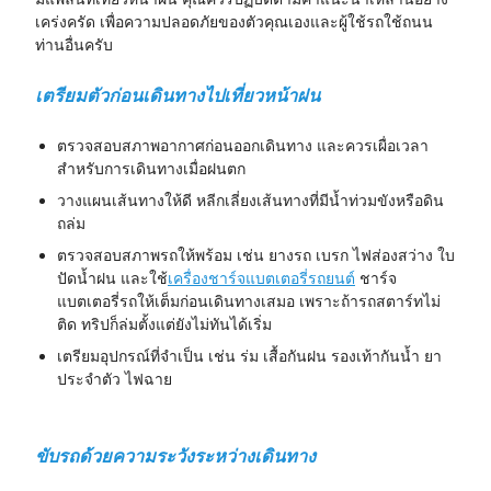
เคร่งครัด เพื่อความปลอดภัยของตัวคุณเองและผู้ใช้รถใช้ถนน
ท่านอื่นครับ
เตรียมตัว
ก่อนเดินทาง
ไปเที่ยวหน้าฝน
ตรวจสอบสภาพอากาศก่อนออกเดินทาง และควรเผื่อเวลา
สำหรับการเดินทางเมื่อฝนตก
วางแผนเส้นทางให้ดี หลีกเลี่ยงเส้นทางที่มีน้ำท่วมขังหรือดิน
ถล่ม
ตรวจสอบสภาพรถให้พร้อม เช่น ยางรถ เบรก ไฟส่องสว่าง ใบ
ปัดน้ำฝน และใช้
เครื่องชาร์จแบตเตอรี่รถยนต์
ชาร์จ
แบตเตอรี่รถให้เต็มก่อนเดินทางเสมอ เพราะถ้ารถสตาร์ทไม่
ติด ทริปก็ล่มตั้งแต่ยังไม่ทันได้เริ่ม
เตรียมอุปกรณ์ที่จำเป็น เช่น ร่ม เสื้อกันฝน รองเท้ากันน้ำ ยา
ประจำตัว ไฟฉาย
ขับรถด้วยความระวัง
ระหว่าง
เดินทาง