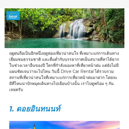
23
24
25
26
27
28
29
30
31
1
2
3
4
5
ฤดูฝนถือเป็นอีกหนึ่งฤดูท่องเที่ยวน่าสนใจ ที่เหมาะแก่การเดินทาง
เยี่ยมชมธรรมชาติ และดื่มด่ำกับบรรยากาศเย็นสบายที่หาได้ยาก
ในช่วงเวลาอื่นของปี ใครที่กำลังมองหาที่เที่ยวหน้าฝน แต่ยังไม่มี
แผนชัดเจนว่าจะไปไหน วันนี้ Drive Car Rental ได้รวบรวม
สถานที่เที่ยวน่าสนใจที่เหมาะแก่การเที่ยวหน้าฝนมาฝาก โดยจะ
มีที่ไหนน่าปักหมุดเดินทางไปเยือนบ้างนั้น เราไปดูพร้อม ๆ กัน
เลยครับ
1. ดอยอินทนนท์