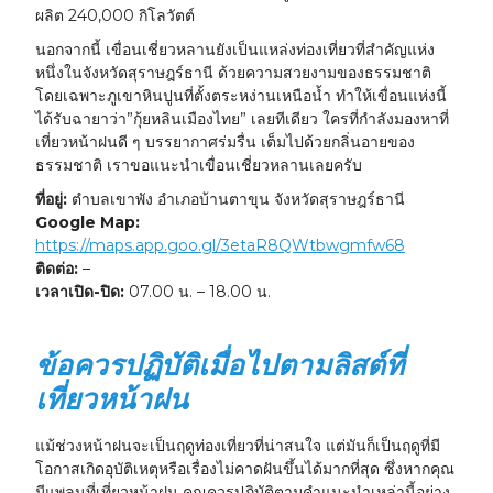
ผลิต 240,000 กิโลวัตต์
นอกจากนี้ เขื่อนเชี่ยวหลานยังเป็นแหล่งท่องเที่ยวที่สำคัญแห่ง
หนึ่งในจังหวัดสุราษฎร์ธานี ด้วยความสวยงามของธรรมชาติ
โดยเฉพาะภูเขาหินปูนที่ตั้งตระหง่านเหนือน้ำ ทำให้เขื่อนแห่งนี้
ได้รับฉายาว่า”กุ้ยหลินเมืองไทย” เลยทีเดียว ใครที่กำลังมองหาที่
เที่ยวหน้าฝนดี ๆ บรรยากาศร่มรื่น เต็มไปด้วยกลิ่นอายของ
ธรรมชาติ เราขอแนะนำเขื่อนเชี่ยวหลานเลยครับ
ที่อยู่:
ตำบลเขาพัง อำเภอบ้านตาขุน จังหวัดสุราษฎร์ธานี
Google Map:
https://maps.app.goo.gl/3etaR8QWtbwgmfw68
ติดต่อ:
–
เวลาเปิด-ปิด:
07.00 น. – 18.00 น.
ข้อควรปฏิบัติเมื่อไปตามลิสต์ที่
เที่ยวหน้าฝน
แม้ช่วงหน้าฝนจะเป็นฤดูท่องเที่ยวที่น่าสนใจ แต่มันก็เป็นฤดูที่มี
โอกาสเกิดอุบัติเหตุหรือเรื่องไม่คาดฝันขึ้นได้มากที่สุด ซึ่งหากคุณ
มีแพลนที่เที่ยวหน้าฝน คุณควรปฏิบัติตามคำแนะนำเหล่านี้อย่าง