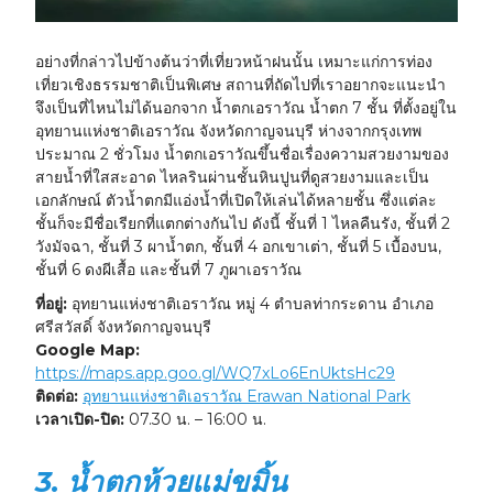
อย่างที่กล่าวไปข้างต้นว่าที่เที่ยวหน้าฝนนั้น เหมาะแก่การท่อง
เที่ยวเชิงธรรมชาติเป็นพิเศษ สถานที่ถัดไปที่เราอยากจะแนะนำ
จึงเป็นที่ไหนไม่ได้นอกจาก น้ำตกเอราวัณ น้ำตก 7 ชั้น ที่ตั้งอยู่ใน
อุทยานแห่งชาติเอราวัณ จังหวัดกาญจนบุรี ห่างจากกรุงเทพ
ประมาณ 2 ชั่วโมง น้ำตกเอราวัณขึ้นชื่อเรื่องความสวยงามของ
สายน้ำที่ใสสะอาด ไหลรินผ่านชั้นหินปูนที่ดูสวยงามและเป็น
เอกลักษณ์ ตัวน้ำตกมีแอ่งน้ำที่เปิดให้เล่นได้หลายชั้น ซึ่งแต่ละ
ชั้นก็จะมีชื่อเรียกที่แตกต่างกันไป ดังนี้ ชั้นที่ 1 ไหลคืนรัง, ชั้นที่ 2
วังมัจฉา, ชั้นที่ 3 ผาน้ำตก, ชั้นที่ 4 อกเขาเต่า, ชั้นที่ 5 เบื้องบน,
ชั้นที่ 6 ดงผีเสื้อ และชั้นที่ 7 ภูผาเอราวัณ
ที่อยู่:
อุทยานแห่งชาติเอราวัณ หมู่ 4 ตำบลท่ากระดาน อำเภอ
ศรีสวัสดิ์ จังหวัดกาญจนบุรี
Google Map:
https://maps.app.goo.gl/WQ7xLo6EnUktsHc29
ติดต่อ:
อุทยานแห่งชาติเอราวัณ Erawan National Park
เวลาเปิด-ปิด:
07.30 น. – 16:00 น.
3. น้ำตกห้วยแม่ขมิ้น