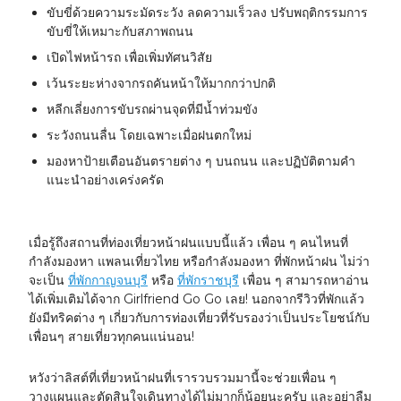
ขับขี่ด้วยความระมัดระวัง ลดความเร็วลง ปรับพฤติกรรมการ
ขับขี่ให้เหมาะกับสภาพถนน
เปิดไฟหน้ารถ เพื่อเพิ่มทัศนวิสัย
เว้นระยะห่างจากรถคันหน้าให้มากกว่าปกติ
หลีกเลี่ยงการขับรถผ่านจุดที่มีน้ำท่วมขัง
ระวังถนนลื่น โดยเฉพาะเมื่อฝนตกใหม่
มองหาป้ายเตือนอันตรายต่าง ๆ บนถนน และปฏิบัติตามคำ
แนะนำอย่างเคร่งครัด
เมื่อรู้ถึงสถานที่ท่องเที่ยวหน้าฝนแบบนี้แล้ว เพื่อน ๆ คนไหนที่
กำลังมองหา แพลนเที่ยวไทย หรือกำลังมองหา ที่พักหน้าฝน ไม่ว่า
จะเป็น
ที่พักกาญจนบุรี
หรือ
ที่พักราชบุรี
เพื่อน ๆ สามารถหาอ่าน
ได้เพิ่มเติมได้จาก Girlfriend Go Go เลย! นอกจากรีวิวที่พักแล้ว
ยังมีทริคต่าง ๆ เกี่ยวกับการท่องเที่ยวที่รับรองว่าเป็นประโยชน์กับ
เพื่อนๆ สายเที่ยวทุกคนแน่นอน!
หวังว่าลิสต์ที่เที่ยวหน้าฝนที่เรารวบรวมมานี้จะช่วยเพื่อน ๆ
วางแผนและตัดสินใจเดินทางได้ไม่มากก็น้อยนะครับ และอย่าลืม