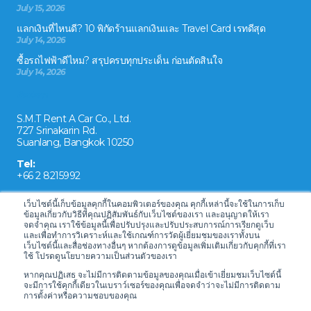
July 15, 2026
แลกเงินที่ไหนดี? 10 พิกัดร้านแลกเงินและ Travel Card เรทดีสุด
July 14, 2026
ซื้อรถไฟฟ้าดีไหม? สรุปครบทุกประเด็น ก่อนตัดสินใจ
July 14, 2026
ติดต่อเรา
S.M.T Rent A Car Co., Ltd.
727 Srinakarin Rd.
Suanlang, Bangkok 10250
Tel:
+66 2 8215992
Email:
เว็บไซต์นี้เก็บข้อมูลคุกกี้ในคอมพิวเตอร์ของคุณ คุกกี้เหล่านี้จะใช้ในการเก็บ
reservation@drivecarrental.com
ข้อมูลเกี่ยวกับวิธีที่คุณปฏิสัมพันธ์กับเว็บไซต์ของเรา และอนุญาตให้เรา
จดจำคุณ เราใช้ข้อมูลนี้เพื่อปรับปรุงและปรับประสบการณ์การเรียกดูเว็บ
และเพื่อทำการวิเคราะห์และใช้เกณฑ์การวัดผู้เยี่ยมชมของเราทั้งบน
เว็บไซต์นี้และสื่อช่องทางอื่นๆ หากต้องการดูข้อมูลเพิ่มเติมเกี่ยวกับคุกกี้ที่เรา
ใช้ โปรดดูนโยบายความเป็นส่วนตัวของเรา
หากคุณปฏิเสธ จะไม่มีการติดตามข้อมูลของคุณเมื่อเข้าเยี่ยมชมเว็บไซต์นี้
จะมีการใช้คุกกี้เดียวในเบราว์เซอร์ของคุณเพื่อจดจำว่าจะไม่มีการติดตาม
การตั้งค่าหรือความชอบของคุณ
Copyright © 2026 Drive Car Rental Thailand Pty Ltd • Powered by