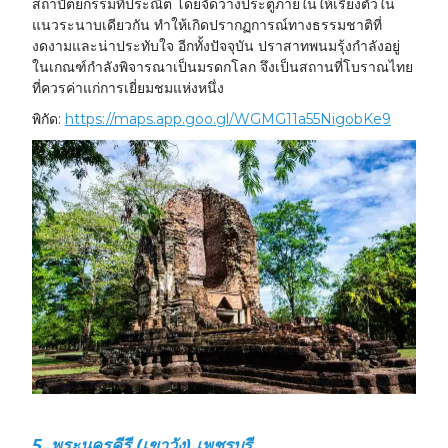
สถาปัตยกรรมที่ประณีต โดยจัดวางประตูภายในให้เรียงตัวใน
แนวระนาบเดียวกัน ทำให้เกิดปรากฏการณ์ทางธรรมชาติที่
งดงามและน่าประทับใจ อีกทั้งปัจจุบัน ปราสาทพนมรุ้งกำลังอยู่
ในเกณฑ์กำลังพิจารณาเป็นมรดกโลก จึงเป็นสถานที่โบราณไทย
ที่ควรค่าแก่การเยี่ยมชมแห่งหนึ่ง
พิกัด:
https://maps.app.goo.gl/WGMG11a55NigobKe9
5. พระนครคีรี (เขาวัง) เพชรบุรี