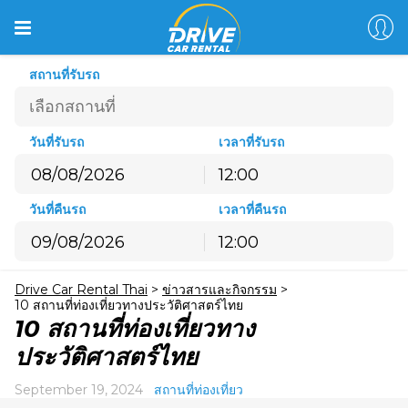
สถานที่รับรถ
วันที่รับรถ
เวลาที่รับรถ
12:00
สิงหาคม
2026
วันที่คืนรถ
เวลาที่คืนรถ
อ.
จ.
อ.
พ.
พฤ.
ศ.
ส.
12:00
26
27
28
29
30
31
1
สิงหาคม
2026
2
3
4
5
6
7
8
Drive Car Rental Thai
>
ข่าวสารและกิจกรรม
>
อ.
จ.
อ.
พ.
พฤ.
ศ.
ส.
9
10
11
12
13
14
15
10 สถานที่ท่องเที่ยวทางประวัติศาสตร์ไทย
26
27
28
29
30
31
1
10 สถานที่ท่องเที่ยวทาง
16
17
18
19
20
21
22
2
3
4
5
6
7
8
ประวัติศาสตร์ไทย
23
24
25
26
27
28
29
9
10
11
12
13
14
15
30
31
1
2
3
4
5
September 19, 2024
สถานที่ท่องเที่ยว
16
17
18
19
20
21
22