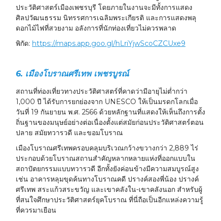
ประวัติศาสตร์เมืองเพชรบุรี โดยภายในงานจะมีทั้งการแสดง
ศิลปวัฒนธรรม นิทรรศการเฉลิมพระเกียรติ และการแสดงพลุ
ดอกไม้ไฟที่สวยงาม อลังการที่นักท่องเที่ยวไม่ควรพลาด
พิกัด:
https://maps.app.goo.gl/hLriYjwScoCZCUxe9
6. เมืองโบราณศรีเทพ เพชรบูรณ์
สถานที่ท่องเที่ยวทางประวัติศาสตร์ที่คาดว่ามีอายุไม่ต่ำกว่า
1,000 ปี ได้รับการยกย่องจาก UNESCO ให้เป็นมรดกโลกเมื่อ
วันที่ 19 กันยายน พ.ศ. 2566 ด้วยหลักฐานที่แสดงให้เห็นถึงการตั้ง
ถิ่นฐานของมนุษย์อย่างต่อเนื่องตั้งแต่สมัยก่อนประวัติศาสตร์ตอน
ปลาย สมัยทวารวดี และขอมโบราณ
เมืองโบราณศรีเทพครอบคลุมบริเวณกว้างขวางกว่า 2,889 ไร่
ประกอบด้วยโบราณสถานสำคัญหลากหลายแห่งที่ออกแบบใน
สถาปัตยกรรมแบบทวารวดี อีกทั้งยังค่อนข้างมีความสมบูรณ์สูง
เช่น อาคารหลุมขุดค้นทางโบราณคดี ปรางค์สองพี่น้อง ปรางค์
ศรีเทพ สระแก้วสระขวัญ และเขาคลังใน-เขาคลังนอก สำหรับผู้
ที่สนใจศึกษาประวัติศาสตร์ยุคโบราณ ที่นี่ถือเป็นอีกแหล่งความรู้
ที่ควรมาเยือน