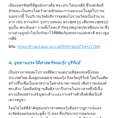
เมืองนครชัยศรีมีศูนย์กลางคือ พระประโทณเจดีย์ ซึ่งแต่เดิมมี
ลักษณะเป็นทรงโอคว่ำตามลักษณะการออกแบบในยุคโบราณ
นอกจากนี้ ในบริเวณวัดยังมีการขุดพบโบราณวัตถุเป็นจำนวน
มาก เช่น ธรรมจักร รูปกวางหมอบ พระพุทธรูป เศียรพระพุทธรูป
ปูนปั้น พระดินเผา รวมทั้งโลหะสำริดรูปพญาครุฑเหยียบนาค ซึ่ง
บางส่วนถูกนำไปเก็บรักษาไว้ที่พิพิธภัณฑสถานแห่งชาติ พระปฐม
เจดีย์
พิกัด:
https://maps.app.goo.gl/BHhrsbi6ZTgmi7Zk8
4. อุทยานประวัติศาสตร์พนมรุ้ง บุรีรัมย์
เป็นปราสาทขอมโบราณที่มีความงดงามที่สุดแห่งหนึ่งของ
ประเทศไทย ตั้งอยู่บนยอดเขาพนมรุ้ง จังหวัดบุรีรัมย์ โดยในอดีต
สร้างขึ้นเพื่อเป็นเทวสถานในศาสนาพราหมณ์ เพื่อถวายแด่องค์
พระศิวะ โดยมีหลักฐานคือศิลาจารึกภายในปราสาทซึ่งมีเนื้อ
ความถึงบทสรรเสริญพระศิวะและการสร้างศิวลึงค์เพื่อเป็นที่
เคารพบูชา
โดยไฮไลต์ที่สำคัญของปราสาทพนมรุ้งคือปรากฏการณ์แสง
อาทิตย์ลอดช่องประตูทั้ง 15 ช่อง ซึ่งเกิดจากการออกแบบ