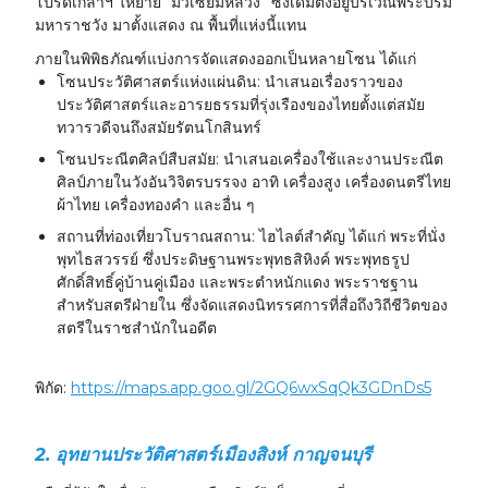
โปรดเกล้าฯ ให้ย้าย “มิวเซียมหลวง” ซึ่งเดิมตั้งอยู่บริเวณพระบรม
มหาราชวัง มาตั้งแสดง ณ พื้นที่แห่งนี้แทน
ภายในพิพิธภัณฑ์แบ่งการจัดแสดงออกเป็นหลายโซน ได้แก่
โซนประวัติศาสตร์แห่งแผ่นดิน: นำเสนอเรื่องราวของ
ประวัติศาสตร์และอารยธรรมที่รุ่งเรืองของไทยตั้งแต่สมัย
ทวารวดีจนถึงสมัยรัตนโกสินทร์
โซนประณีตศิลป์สืบสมัย: นำเสนอเครื่องใช้และงานประณีต
ศิลป์ภายในวังอันวิจิตรบรรจง อาทิ เครื่องสูง เครื่องดนตรีไทย
ผ้าไทย เครื่องทองคำ และอื่น ๆ
สถานที่ท่องเที่ยวโบราณสถาน: ไฮไลต์สำคัญ ได้แก่ พระที่นั่ง
พุทไธสวรรย์ ซึ่งประดิษฐานพระพุทธสิหิงค์ พระพุทธรูป
ศักดิ์สิทธิ์คู่บ้านคู่เมือง และพระตำหนักแดง พระราชฐาน
สำหรับสตรีฝ่ายใน ซึ่งจัดแสดงนิทรรศการที่สื่อถึงวิถีชีวิตของ
สตรีในราชสำนักในอดีต
พิกัด:
https://maps.app.goo.gl/2GQ6wxSqQk3GDnDs5
2. อุทยานประวัติศาสตร์เมืองสิงห์ กาญจนบุรี