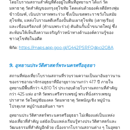
โดยโบราณสถานสำคัญที่ตั้งอยู่ในพื้นที่อุทยานฯ ได้แก่ วัด
มหาธาตุ วัดสำคัญของกรุงสุโขทัย โดดเด่นด้วยองค์เจดีย์ทรงพุ่ม
ข้าวบิณฑ์, เนินปราสาทพระร่วง ซึ่งเป็นเขตพระราชวังในสมัย
สุโขทัย, แหล่งโบราณคดีเครื่องปั้นดินเผาสุโขทัย (เตาทุเรียง)
และเขื่อนสรีดภงส์ (ทำนบพระร่วง) คันดินกั้นน้ำขนาดใหญ่ ซึ่ง
สะท้อนให้เห็นถึงความเจริญก้าวหน้าทางด้านองค์ความรู้ของ
ชาวสุโขทัยในอดีต
พิกัด:
https://maps.app.goo.gl/G442PSRFQdpci2G8A
9. อุทยานประวัติศาสตร์พระนครศรีอยุธยา
สถานที่ท่องเที่ยวโบราณสถานที่รวบรวมความเป็นมาอันยาวนาน
ของราชอาณาจักรอยุธยาที่มีอายุยาวนานกว่า 417 ปี ภายใน
อุทยานมีพื้นที่กว่า 4,810 ไร่ ประกอบด้วยโบราณสถานที่สำคัญ
กว่า 425 แห่ง อาทิ วัดพระศรีสรรเพชญ์ พระที่นั่งสรรเพชญ
ปราสาท วัดใหญ่ชัยมงคล วัดมหาธาตุ วัดพนัญเชิง หมู่บ้าน
โปรตุเกส หมู่บ้านฮอลันดา ฯลฯ
อุทยานประวัติศาสตร์พระนครศรีอยุธยา ไม่เพียงแต่เป็นแหล่ง
ท่องเที่ยวที่สำคัญ แต่ยังเป็นแหล่งเรียนรู้ทางประวัติศาสตร์และ
วัฒนธรรมที่สำคัญอีกด้วย เนื่องจากโบราณสถานต่าง ๆ ในอุทยา