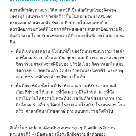
สถานที่สำคัญทางประวัติศาสตร์ที่เป็นสัญลักษณ์ของจังหวัด
เพชรบุรี เป็นพระราชวังที่สร้างขึ้นในสมัยพระบาทสมเด็จ
พระจอมเกล้าเจ้าอยู่หัว รัชกาลที่ 4 ภายในออกแบบด้วย
สถาปัตยกรรมสไตล์นีโอคลาสสิกผสมผสานกับสถาปัตยกรรมจีน
อันสวยงาม โดยบริเวณพระนครคีรีจะแบ่งพื้นที่ออกเป็นสองส่วน
คือ
พื้นที่เขตพุทธสถาน ซึ่งเป็นที่ตั้งของวัดมหาสมณาราม วัดเก่า
แก่ซึ่งก่อสร้างมาตั้งแต่สมัยอยุธยา และมีการตกแต่งด้วยภาพ
จิตรกรรมฝาผนังจากฝีมือของ ขรัวอินโข่ง จิตรกรเอกในสมัย
รัชกาลที่ 4, วัดพระแก้ว วัดประจำพระพระนครคีรี, พระธาตุ
จอมเพชร เจดีย์ทรงลังกาสีขาว เป็นต้น
พื้นที่พระที่นั่ง ซึ่งเป็นที่ประทับและสถานที่รับรองแขกผู้มี
เกียรติต่าง ๆ ได้แก่ พระที่นั่งเพชรภูมิไพโรจน์, พระที่นั่ง
ปราโมทย์มไหสวรรย์, พระที่นั่งเวชยันต์วิเชียรปราสาท รวม
ถึงสิ่งก่อสร้างอื่น ๆ ได้แก่ โรงรถและโรงม้า, โรงมหรสพ, โรง
ครัว, ศาลาทัศนานักขัตฤกษ์ ตามแบบพระราชวังทั่วไป
อีกทั้งในช่วงปลายเดือนมีนาคมของทุก ๆ ปี จะมีการจัดงาน
พระนครคีรี – เมืองเพชร เพื่อระลึกถึงความสำคัญของ