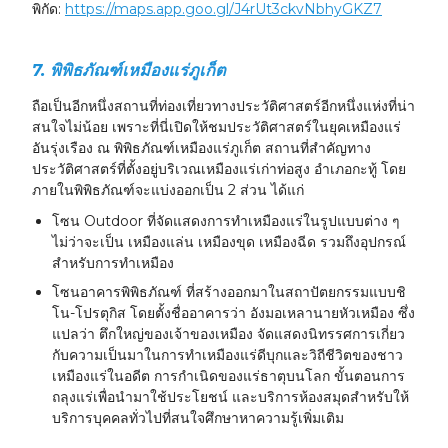
พิกัด:
https://maps.app.goo.gl/J4rUt3ckvNbhyGKZ7
7. พิพิธภัณฑ์เหมืองแร่ภูเก็ต
ถือเป็นอีกหนึ่งสถานที่ท่องเที่ยวทางประวัติศาสตร์อีกหนึ่งแห่งที่น่า
สนใจไม่น้อย เพราะที่นี่เปิดให้ชมประวัติศาสตร์ในยุคเหมืองแร่
อันรุ่งเรือง ณ พิพิธภัณฑ์เหมืองแร่ภูเก็ต สถานที่สำคัญทาง
ประวัติศาสตร์ที่ตั้งอยู่บริเวณเหมืองแร่เก่าท่อสูง อำเภอกะทู้ โดย
ภายในพิพิธภัณฑ์จะแบ่งออกเป็น 2 ส่วน ได้แก่
โซน Outdoor ที่จัดแสดงการทำเหมืองแร่ในรูปแบบต่าง ๆ
ไม่ว่าจะเป็น เหมืองแล่น เหมืองขุด เหมืองฉีด รวมถึงอุปกรณ์
สำหรับการทำเหมือง
โซนอาคารพิพิธภัณฑ์ ที่สร้างออกมาในสถาปัตยกรรมแบบชิ
โน-โปรตุกิส โดยตั้งชื่ออาคารว่า
อังมอเหลานายหัวเหมือง
ซึ่ง
แปลว่า ตึกใหญ่ของเจ้าของเหมือง จัดแสดงนิทรรศการเกี่ยว
กับความเป็นมาในการทำเหมืองแร่ดีบุกและวิถีชีวิตของชาว
เหมืองแร่ในอดีต การกำเนิดของแร่ธาตุบนโลก ขั้นตอนการ
ถลุงแร่เพื่อนำมาใช้ประโยชน์ และบริการห้องสมุดสำหรับให้
บริการบุคคลทั่วไปที่สนใจศึกษาหาความรู้เพิ่มเติม