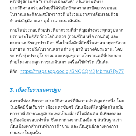
หรือที่รู้จักในชื่อ “ปราสาทเมืองสิงห์” เป็นสถานที่ทาง
ประวัติศาสตร์ของไทยที่ได้รับอิทธิพลจากสถาปัตยกรรมขอม
โบราณและศิลปะสมัยทวารวดี บริเวณปราสาทล้อมรอบด้วย
กำแพงอิฐศิลาแลง คูน้ำ และแนวคันดิน
ภายในประกอบด้วยประติมากรรมที่สำคัญอย่างพระพุทธรูปนาก
ปรก พระโพธิสัตว์อวโลกิเตศวร (กวนซีอิม หรือ กวนอิม) และ
พระนางปรัชญาปารมิตา ซึ่งเป็นสิ่งศักดิ์สิทธิ์ในศาสนาพุทธนิกาย
มหายาน รวมถึงโบราณสถานต่าง ๆ อาทิ ปรางค์ประธาน, โคปุ
ระ หรือซุ้มประตูโบราณ และหลุมขุดทางโบราณคดีที่ประกอบ
ด้วยโครงกระดูก ภาชนะดินเผา เครื่องใช้สำริด เป็นต้น
พิกัด:
https://maps.app.goo.gl/BNQCQMJjMbmu7Ry77
3. เมืองโบราณนครปฐม
สถานที่ท่องเที่ยวทางประวัติศาสตร์ที่มีความสำคัญแห่งหนึ่ง โดย
ในอดีตมีชื่อเรียกว่า เมืองนครชัยศรี เป็นเมืองที่ใหญ่ที่สุดในสมัย
ทวารวดี ลักษณะภูมิประเทศเป็นเมืองที่ไม่มีคันดิน มีเพียงคลอง
คูเมืองล้อมรอบเท่านั้น ซึ่งแตกต่างจากเมืองอื่น ๆ สันนิษฐานว่า
เป็นเมืองท่าสำหรับทำการค้าขาย และเป็นศูนย์กลางทางการ
ปกครองในยุคนั้น