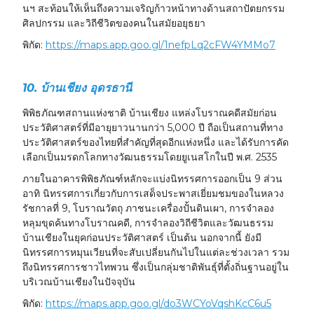
นฯ สะท้อนให้เห็นถึงความเจริญก้าวหน้าทางด้านสถาปัตยกรรม
ศิลปกรรม และวิถีชีวิตของคนในสมัยอยุธยา
พิกัด:
https://maps.app.goo.gl/1nefpLq2cFW4YMMo7
10. บ้านเชียง อุดรธานี
พิพิธภัณฑสถานแห่งชาติ บ้านเชียง แหล่งโบราณคดีสมัยก่อน
ประวัติศาสตร์ที่มีอายุยาวนานกว่า 5,000 ปี ถือเป็นสถานที่ทาง
ประวัติศาสตร์ของไทยที่สำคัญที่สุดอีกแห่งหนึ่ง และได้รับการคัด
เลือกเป็นมรดกโลกทางวัฒนธรรมโดยยูเนสโกในปี พ.ศ. 2535
ภายในอาคารพิพิธภัณฑ์หลักจะแบ่งนิทรรศการออกเป็น 9 ส่วน
อาทิ นิทรรศการเกี่ยวกับการเสด็จประพาสเยี่ยมชมของในหลวง
รัชกาลที่ 9, โบราณวัตถุ ภาชนะเครื่องปั้นดินเผา, การจำลอง
หลุมขุดค้นทางโบราณคดี, การจำลองวิถีชีวิตและวัฒนธรรม
บ้านเชียงในยุคก่อนประวัติศาสตร์ เป็นต้น นอกจากนี้ ยังมี
นิทรรศการหมุนเวียนที่จะสับเปลี่ยนกันไปในแต่ละช่วงเวลา รวม
ถึงนิทรรศการชาวไทพวน ซึ่งเป็นกลุ่มชาติพันธุ์ที่ตั้งถิ่นฐานอยู่ใน
บริเวณบ้านเชียงในปัจจุบัน
พิกัด:
https://maps.app.goo.gl/do3WCYoVqshKcC6u5