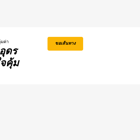
้มค่า
ขอเส้นทาง
อุดร
คุ้ม