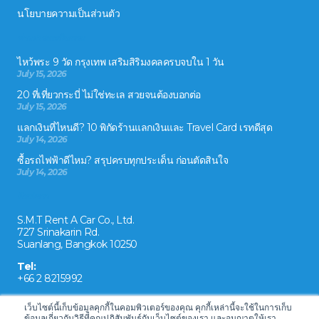
นโยบายความเป็นส่วนตัว
ข่าวสารและกิจกรรม
ไหว้พระ 9 วัด กรุงเทพ เสริมสิริมงคลครบจบใน 1 วัน
July 15, 2026
20 ที่เที่ยวกระบี่ ไม่ใช่ทะเล สวยจนต้องบอกต่อ
July 15, 2026
แลกเงินที่ไหนดี? 10 พิกัดร้านแลกเงินและ Travel Card เรทดีสุด
July 14, 2026
ซื้อรถไฟฟ้าดีไหม? สรุปครบทุกประเด็น ก่อนตัดสินใจ
July 14, 2026
ติดต่อเรา
S.M.T Rent A Car Co., Ltd.
727 Srinakarin Rd.
Suanlang, Bangkok 10250
Tel:
+66 2 8215992
Email:
เว็บไซต์นี้เก็บข้อมูลคุกกี้ในคอมพิวเตอร์ของคุณ คุกกี้เหล่านี้จะใช้ในการเก็บ
reservation@drivecarrental.com
ข้อมูลเกี่ยวกับวิธีที่คุณปฏิสัมพันธ์กับเว็บไซต์ของเรา และอนุญาตให้เรา