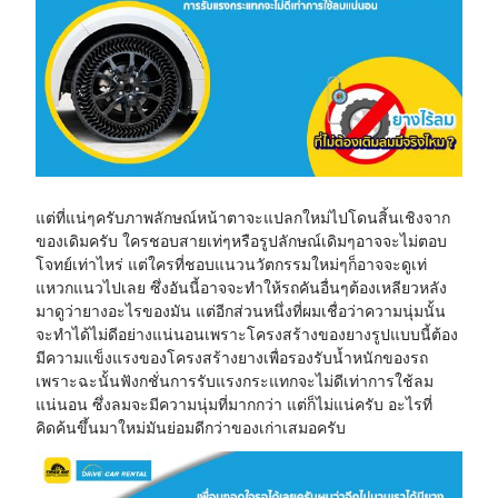
แต่ที่แน่ๆครับภาพลักษณ์หน้าตาจะแปลกใหม่ไปโดนสิ้นเชิงจาก
ของเดิมครับ ใครชอบสายเท่ๆหรือรูปลักษณ์เดิมๆอาจจะไม่ตอบ
โจทย์เท่าไหร่ แต่ใครที่ชอบแนวนวัตกรรมใหม่ๆก็อาจจะดูเท่
แหวกแนวไปเลย ซึ่งอันนี้อาจจะทำให้รถคันอื่นๆต้องเหลียวหลัง
มาดูว่ายางอะไรของมัน แต่อีกส่วนหนึ่งที่ผมเชื่อว่าความนุ่มนั้น
จะทำได้ไม่ดีอย่างแน่นอนเพราะโครงสร้างของยางรูปแบบนี้ต้อง
มีความแข็งแรงของโครงสร้างยางเพื่อรองรับน้ำหนักของรถ
เพราะฉะนั้นฟังกชั่นการรับแรงกระแทกจะไม่ดีเท่าการใช้ลม
แน่นอน ซึ่งลมจะมีความนุ่มที่มากกว่า แต่ก็ไม่แน่ครับ อะไรที่
คิดค้นขึ้นมาใหม่มันย่อมดีกว่าของเก่าเสมอครับ