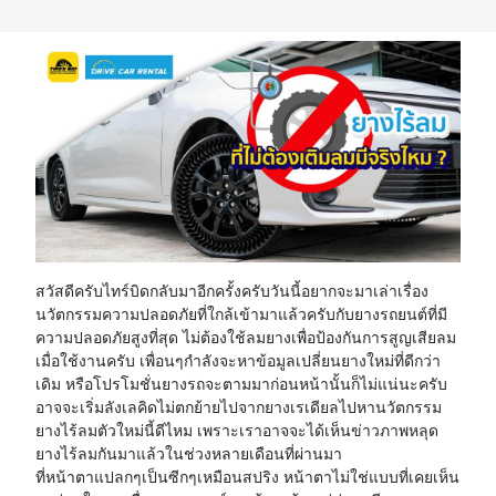
23
24
25
26
27
28
29
30
31
1
2
3
4
5
สวัสดีครับไทร์บิดกลับมาอีกครั้งครับวันนี้อยากจะมาเล่าเรื่อง
นวัตกรรมความปลอดภัยที่ใกล้เข้ามาแล้วครับกับยางรถยนต์ที่มี
ความปลอดภัยสูงที่สุด ไม่ต้องใช้ลมยางเพื่อป้องกันการสูญเสียลม
เมื่อใช้งานครับ เพื่อนๆกำลังจะหาข้อมูลเปลี่ยนยางใหม่ที่ดีกว่า
เดิม หรือโปรโมชั่นยางรถจะตามมาก่อนหน้านั้นก็ไม่แน่นะครับ
อาจจะเริ่มลังเลคิดไม่ตกย้ายไปจากยางเรเดียลไปหานวัตกรรม
ยางไร้ลมตัวใหม่นี้ดีไหม เพราะเราอาจจะได้เห็นข่าวภาพหลุด
ยางไร้ลมกันมาแล้วในช่วงหลายเดือนที่ผ่านมา
ที่หน้าตาแปลกๆเป็นซีกๆเหมือนสปริง หน้าตาไม่ใช่แบบที่เคยเห็น