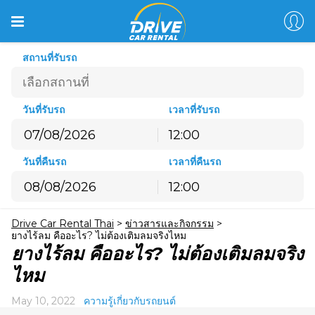
สถานที่รับรถ
วันที่รับรถ
เวลาที่รับรถ
12:00
สิงหาคม
2026
วันที่คืนรถ
เวลาที่คืนรถ
อ.
จ.
อ.
พ.
พฤ.
ศ.
ส.
12:00
26
27
28
29
30
31
1
สิงหาคม
2026
2
3
4
5
6
7
8
Drive Car Rental Thai
>
ข่าวสารและกิจกรรม
>
อ.
จ.
อ.
พ.
พฤ.
ศ.
ส.
9
10
11
12
13
14
15
ยางไร้ลม คืออะไร? ไม่ต้องเติมลมจริงไหม
26
27
28
29
30
31
1
ยางไร้ลม คืออะไร? ไม่ต้องเติมลมจริง
16
17
18
19
20
21
22
2
3
4
5
6
7
8
ไหม
23
24
25
26
27
28
29
9
10
11
12
13
14
15
30
31
1
2
3
4
5
May 10, 2022
ความรู้เกี่ยวกับรถยนต์
16
17
18
19
20
21
22