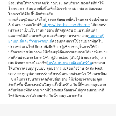
ยังจะช่วยให้พวกเราลดปริมาณขยะ ลดปริมาณของเสียที่ทำให้
โลกของเราร้อนมากยิ่งขึ้นเพื่อให้เรารักษาสภาพแวดล้อมของ
โลกเราได้ดียิ่งขึ้นอีกด้วยครับ
หากเพื่อนๆมีข้อสงสัยไม่รู้ว่าจะเลือกยางยี่ห้อไหนและช้อปเช็กยาง
& นัดหมายออนไลน์ที่
https://tiresbid.com/home
ได้เลยครับ
เพราะเราเป็นเว็บจำหน่ายยางที่ดีที่สุดครับ มีแบรนด์สินค้า
คุณภาพให้เลือกมากที่สุด และเพื่อนๆสามารถหาอ่าน
บทความรู้
ยานยนต์และรีวิวยางรถยนต์
ครอบคลุมการใช้งานมากที่สุดใน
ประเทศ แถมไทร์บิดเรายังมีบริการผู้เชี่ยวชาญในการให้คำ
ปรึกษาอย่างเป็นกลาง ให้เพื่อนๆที่ต้องการสอบถามได้ยางที่เหมาะ
สมที่สุดผ่านทาง Line OA : @tiresbid (เติม@ด้วยนะครับ) เรา
เป็นตัวกลางยางมืออาชีพ
โปรโมชั่นยางรถพิเศษไทร์บิด
มากมาย
ให้บริการครบทุกรูปแบบ จุดบริการ เปลี่ยนถึงบ้าน จัดส่ง Fast
service ทุกรูปแบบการรับบริการนัดหมายล่วงหน้า ใช้เวลาเพียง
1 ชม.ในการรับบริการติดตั้งเปลี่ยนยาง ให้เรื่องยางรถของคุณ
ง่ายยิ่งขึ้น ซื้อยางรถมั่นใจทุกครั้งที่ไทร์บิด วันนี้ก็ขอขอบคุณมาก
ครับเพื่อนๆที่ติดตาม หากมีข้อสงสัยเลือกยางไม่ถูกสอบถามมาที่
ไทร์บิดของเราได้เลยครับ วันนี้ขอบคุณมากครับ