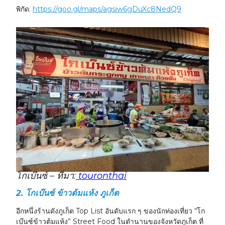
พิกัด:
https://goo.gl/maps/agsiw6gDuXc8NedQ9
โกเบ๊นซ์ – ที่มา:
touronthai
2.
โกเบ๊นซ์ ข้าวต้มแห้ง
ภูเก็ต
อีกหนึ่งร้านดังภูเก็ต Top List อันดับแรก ๆ ของนักท่องเที่ยว “โก
เบ๊นซ์ข้าวต้มแห้ง” Street Food ในตำนานของจังหวัดภูเก็ต ที่