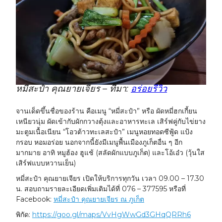
หมี่สะปำ คุณยายเจียร – ที่มา:
อร่อยรีวิว
จานเด็ดขึ้นชื่อของร้าน คือเมนู “หมี่สะปำ” หรือ ผัดหมี่ฮกเกี้ยน
เหนียวนุ่ม ผัดเข้ากับผักกวางตุ้งและอาหารทะเล เสิร์ฟคู่กับไข่ยาง
มะตูมเนื้อเนียน “โอวต้าวทะเลสะปำ” เมนูหอยทอดซีฟู้ด แป้ง
กรอบ หอมอร่อย นอกจากนี้ยังมีเมนูพื้นเมืองภูเก็ตอื่น ๆ อีก
มากมาย อาทิ หมูฮ้อง ฮูแช้ (สลัดผักแบบภูเก็ต) และโอ้เอ๋ว (วุ้นใส
เสิร์ฟแบบหวานเย็น)
หมี่สะปำ คุณยายเจียร เปิดให้บริการทุกวัน เวลา 09.00 – 17.30
น. สอบถามรายละเอียดเพิ่มเติมได้ที่ 076 – 377595 หรือที่
Facebook:
หมี่สะปำ คุณยายเจียร ณ ภูเก็ต
พิกัด:
https://goo.gl/maps/VvHgWwGd3GHqQRRh6