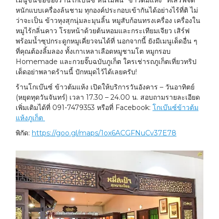
หนักแบบเครื่องล้นชาม ทุกองค์ประกอบเข้ากันได้อย่างไร้ที่ติ ไม่
ว่าจะเป็น ข้าวหุงสุกนุ่มละมุนลิ้น หมูสับก้อนทรงเครื่อง เครื่องใน
หมูไร้กลิ่นคาว โรยหน้าด้วยต้นหอมและกระเทียมเจียว เสิร์ฟ
พร้อมน้ำซุปกระดูกหมูเคี่ยวจนได้ที่ นอกจากนี้ ยังมีเมนูเด็ดอื่น ๆ
ที่คุณต้องลิ้มลอง ทั้งเกาเหลาเลือดหมูชามโต หมูกรอบ
Homemade และกวยจั๊บฉบับภูเก็ต ใครเช่ารถภูเก็ตเที่ยวทริป
เด็ดอย่าพลาดร้านนี้ ปักหมุดไว้ได้เลยครับ!
ร้านโกเบ๊นซ์ ข้าวต้มแห้ง เปิดให้บริการวันอังคาร – วันอาทิตย์
(หยุดทุดวันจันทร์) เวลา 17.30 – 24.00 น. สอบถามรายละเอียด
เพิ่มเติมได้ที่ 091-7479353 หรือที่ Facebook:
โกเบ๊นซ์ข้าวต้ม
แห้งภูเก็ต
พิกัด:
https://goo.gl/maps/1ox6ACGFNuCv37E78