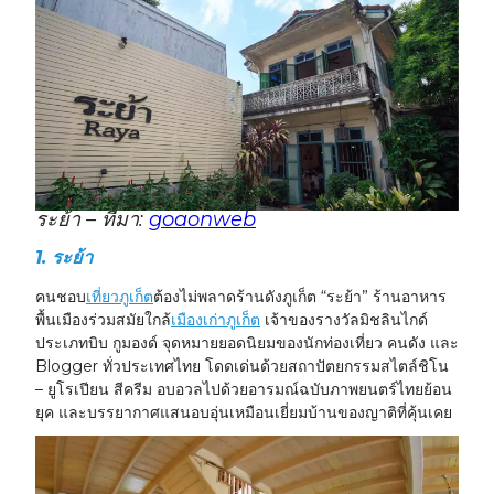
ระย้า – ที่มา:
goaonweb
1.
ระย้า
คนชอบ
เที่ยวภูเก็ต
ต้องไม่พลาดร้านดังภูเก็ต “ระย้า” ร้านอาหาร
พื้นเมืองร่วมสมัยใกล้
เมืองเก่าภูเก็ต
เจ้าของรางวัลมิชลินไกด์
ประเภทบิบ กูมองด์ จุดหมายยอดนิยมของนักท่องเที่ยว คนดัง และ
Blogger ทั่วประเทศไทย โดดเด่นด้วยสถาปัตยกรรมสไตล์ชิโน
– ยูโรเปียน สีครีม อบอวลไปด้วยอารมณ์ฉบับภาพยนตร์ไทยย้อน
ยุค และบรรยากาศแสนอบอุ่นเหมือนเยี่ยมบ้านของญาติที่คุ้นเคย