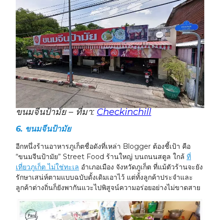
ขนมจีนป้ามัย – ที่มา:
Checkinchill
6.
ขนมจีนป้ามัย
อีกหนึ่งร้านอาหารภูเก็ตชื่อดังที่เหล่า Blogger ต้องชี้เป้า คือ
“ขนมจีนป้ามัย” Street Food ร้านใหญ่ บนถนนสตูล ใกล้
ที่
เที่ยวภูเก็ต ไม่ใช่ทะเล
อำเภอเมือง จังหวัดภูเก็ต ที่แม้ตัวร้านจะยัง
รักษาเสน่ห์ตามแบบฉบับดั้งเดิมเอาไว้ แต่ทั้งลูกค้าประจำและ
ลูกค้าต่างถิ่นก็ยังพากันแวะไปพิสูจน์ความอร่อยอย่างไม่ขาดสาย