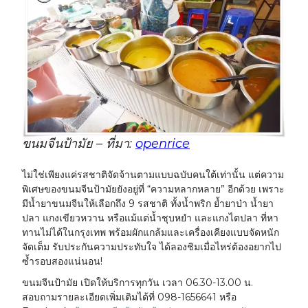
ขนมจีนป้ามัย – ที่มา:
openrice
ไม่ใช่เพียงแค่รสชาติจัดจ้านตามแบบฉบับคนใต้เท่านั้น แต่ความ
พิเศษของขนมจีนป้ามัยยังอยู่ที่ “ความหลากหลาย” อีกด้วย เพราะ
มีน้ำยาขนมจีนให้เลือกถึง 9 รสชาติ ทั้งน้ำพริก ย้ำยาป่า น้ำยา
ปลา แกงเขียวหวาน หรือแม้แต่น้ำชุบหยำ และแกงไตปลา ที่หา
ทานไม่ได้ในกรุงเทพ พร้อมผักแกล้มและเครื่องเคียงแบบจัดหนัก
จัดเต็ม รับประกันความประทับใจ ได้ลองชิมเมื่อไหร่ต้องอยากไป
ซ้ำรอบสองแน่นอน!
ขนมจีนป้ามัย เปิดให้บริการทุกวัน เวลา 0​6.30-13.00​ น.
สอบถามรายละเอียดเพิ่มเติมได้ที่ 098-1656641 หรือ