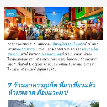
23
24
25
26
27
28
29
30
31
1
2
3
4
5
กำลังวางแผนทริปวันหยุดว่าจะ
เที่ยวภูเก็ตเดือนไหนดี
อยู่ใช่ไหม?
บริษัท
จองรถเช่ารถ
Drive Car Rental ชวนคุณจอง
รถเช่าภูเก็ต
สนามบิน
หรือใช้บริการ
เช่ารถกรุงเทพ
เพื่อเยี่ยมชมเสน่ห์ของ
ไข่มุกแห่งอันดามัน พร้อมตระเวนชิมเมนูเด็ดจาก 7 ร้านอาหาร
ท้องถิ่นชื่อดังที่ Blogger ทั่วทั้งประเทศต้องจับตามอง จะมีร้าน
ไหนบ้าง พร้อมแล้วไปดูกันเลยครับ!
7 ร้านอาหารภูเก็ต ที่มาเที่ยวแล้ว
ห้ามพลาด ต้องแวะมา!