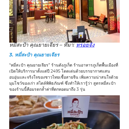
หมี่สะปำ คุณยายเจียร – ที่มา:
หรอยจัง
3.
หมี่สะปำ คุณยายเจียร
“หมี่สะปำ คุณยายเจียร” ร้านดังภูเก็ต ร้านอาหารภูเก็ตพื้นเมืองที่
เปิดให้บริการมาตั้งแต่ปี 2495 โดดเด่นด้วยบรรยากาศแสน
อบอุ่นและจริงใจของชาวไทยเชื้อสายจีน เพิ่มความน่าสนใจด้วย
มุมโชว์ของเก่า สไตล์พิพิธภัณฑ์ ซึ่งทำให้เรารู้ว่า สูตรหมี่สะปำ
ของร้านนี้คือมรดกล้ำค่าที่ตกทอดมาถึง 3 รุ่น