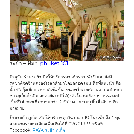
ระย้า – ที่มา:
phuket 101
ปัจจุบัน ร้านระย้าเปิดให้บริการมาแล้วราว 30 ปี และยังมี
รสชาติจัดจ้านครองใจลูกค้ามาโดยตลอด เมนูเด็ดที่แนะนำ คือ
น้ำพริกกุ้งเสียบ รสชาติเข้มข้น หอมเครื่องเทศตามแบบฉบับของ
ชาวภูเก็ตดั้งเดิม สะตอผัดกะปิใส่กุ้งตัวโต หมูฮ้อง หวานหอมเข้า
เนื้อที่ใช้เวลาเคี่ยวนานกว่า 3 ชั่วโมง และเมนูขึ้นชื่ออื่น ๆ อีก
มากมาย
ร้านระย้า ภูเก็ต เปิดให้บริการทุกวัน เวลา 10 โมงเช้า ถึง 4 ทุ่ม
สอบถามรายละเอียดเพิ่มเติมได้ที่ 076-218155 หรือที่
Facebook:
RAYA ระย้า ภูเก็ต