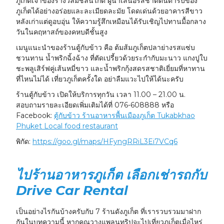
ภูเก็ตเจ้าของรางวัลมิชลินไกด์ ผู้นำเสนอรสชาติต้นตำรับของ
ภูเก็ตได้อย่างอร่อยและละเมียดละมัย โดดเด่นด้วยอาคารสีขาว
หลังเก่าแต่ดูอบอุ่น ให้ความรู้สึกเหมือนได้รับเชิญไปทานมื้อกลาง
วันในคฤหาสถ์ของคหบดีชั้นสูง
เมนูแนะนำของร้านตู้กับข้าว คือ ต้มส้มภูเก็ตปลาย่างรสแซ่บ
ชวนทาน น้ำพริกฉิ้งฉ้าง ที่ตัดเปรี้ยวด้วยระกำกับมะนาว แกงปูใบ
ชะพลูเสิร์ฟคู่เส้นหมี่ขาว และน้ำพริกกุ้งสดรสชาติเยี่ยมที่หาทาน
ที่ไหนไม่ได้ เที่ยวภูเก็ตครั้งใด อย่าลืมแวะไปให้ได้นะครับ
ร้านตู้กับข้าว เปิดให้บริการทุกวัน เวลา 11.00 – 21.00​ น.
สอบถามรายละเอียดเพิ่มเติมได้ที่ 076-608888 หรือ
Facebook:
ตู้กับข้าว ร้านอาหารพื้นเมืองภูเก็ต Tukabkhao
Phuket Local food restaurant
พิกัด:
https://goo.gl/maps/HFyngRRiL3Ei7VCq6
ไปร้านอาหารภูเก็ต เลือกเช่ารถกับ
Drive Car Rental
เป็นอย่างไรกันบ้างครับกับ 7 ร้านดังภูเก็ต ที่เรารวบรวมมาฝาก
กันในบทความนี้ หากคุณวางแพลนทริปจะไปเที่ยวภูเก็ตเมื่อไหร่