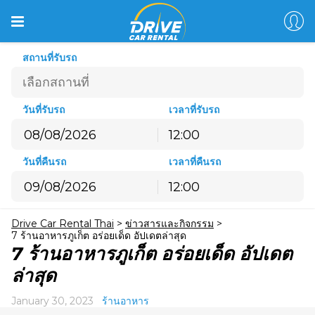
สถานที่รับรถ
วันที่รับรถ
เวลาที่รับรถ
12:00
สิงหาคม
2026
วันที่คืนรถ
เวลาที่คืนรถ
อ.
จ.
อ.
พ.
พฤ.
ศ.
ส.
12:00
26
27
28
29
30
31
1
สิงหาคม
2026
2
3
4
5
6
7
8
Drive Car Rental Thai
>
ข่าวสารและกิจกรรม
>
อ.
จ.
อ.
พ.
พฤ.
ศ.
ส.
9
10
11
12
13
14
15
7 ร้านอาหารภูเก็ต อร่อยเด็ด อัปเดตล่าสุด
26
27
28
29
30
31
1
7 ร้านอาหารภูเก็ต อร่อยเด็ด อัปเดต
16
17
18
19
20
21
22
2
3
4
5
6
7
8
ล่าสุด
23
24
25
26
27
28
29
9
10
11
12
13
14
15
30
31
1
2
3
4
5
January 30, 2023
ร้านอาหาร
16
17
18
19
20
21
22