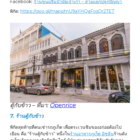
Facebook:
ร้านขนมจีนป้ามัยเจ้าเก่า – สามแยกปลูกปัญญา
พิกัด:
https://goo.gl/maps/mU9aYHQaFosQr2TE7
ตู้กับข้าว – ที่มา:
Openrice
7.
ร้านตู้กับข้าว
พิกัดสุดท้ายที่คนเช่ารถภูเก็ต เพื่อตระเวนชิมของอร่อยต้องไป
เยือน คือ “ร้านตู้กับข้าว” หนึ่งใน
ร้านอาหารภูเก็ต มิชลิน
ร้านดัง