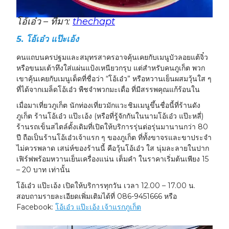
โอ้เอ๋ว – ที่มา:
thechapt
5. โอ้เอ๋ว แป๊ะเอ้ง
คนแถบนครปฐมและสมุทรสาครอาจคุ้นเคยกับเมนูบัวลอยแต้จิ๋ว
หรือขนมเต้าทึงใส่แผ่นแป้งเหนียวกรุบ แต่สำหรับคนภูเก็ต พวก
เขาคุ้นเคยกับเมนูเด็ดที่ชื่อว่า “โอ้เอ๋ว” หรือหวานเย็นผสมวุ้นใส ๆ
ที่ได้จากเมล็ดโอ้เอ๋ว พืชจำพวกมะเดื่อ ที่มีสรรพคุณแก้ร้อนใน
เมื่อมาเที่ยวภูเก็ต นักท่องเที่ยวมักแวะชิมเมนูขึ้นชื่อนี้ที่ร้านดัง
ภูเก็ต ร้านโอ้เอ๋ว แป๊ะเอ้ง (หรือที่รู้จักกันในนามโอ้เอ๋ว แป๊ะหลี่)
ร้านรถเข็นสไตล์ดั้งเดิมที่เปิดให้บริการรุ่นต่อรุ่นมานานกว่า 80
ปี ถือเป็นร้านโอ้เอ๋วเจ้าแรก ๆ ของภูเก็ต ที่ทั้งขาจรและขาประจำ
ไม่ควรพลาด เสน่ห์ของร้านนี้ คือวุ้นโอ้เอ๋ว ใส นุ่มละลายในปาก
เฟิร์ฟพร้อมหวานเย็นเครื่องแน่น เต็มคำ ในราคาเริ่มต้นเพียง 15
– 20 บาท เท่านั้น
โอ้เอ๋ว แป๊ะเอ้ง เปิดให้บริการทุกวัน เวลา 12.00 – 17.00 น.
สอบถามรายละเอียดเพิ่มเติมได้ที่ 086-9451666 หรือ
Facebook:
โอ้เอ๋ว แป๊ะเอ้ง เจ้าแรกภูเก็ต