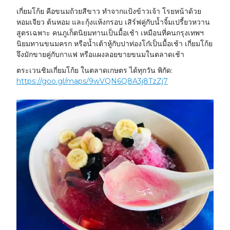
เกี่ยมโก้ย คือขนมถ้วยสีขาว ทำจากแป้งข้าวเจ้า โรยหน้าด้วย
หอมเจียว ต้นหอม และกุ้งแห้งกรอบ เสิร์ฟคู่กับน้ำจิ้มเปรี้ยวหวาน
สูตรเฉพาะ คนภูเก็ตนิยมทานเป็นมื้อเช้า เหมือนที่คนกรุงเทพฯ
นิยมทานขนมครก หรือน้ำเต้าหู้กับปาท่องโก๋เป็นมื้อเช้า เกี่ยมโก้ย
จึงมักขายคู่กับกาแฟ หรือแผงลอยขายขนมในตลาดเช้า
ตระเวนชิมเกี่ยมโก้ย ในตลาดเกษตร ได้ทุกวัน พิกัด:
https://goo.gl/maps/9wVQN6Q8A3j8TzZj7