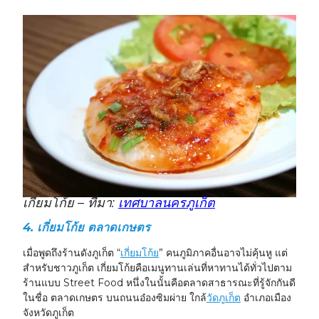
เกี่ยมโก้ย – ที่มา:
เทศบาลนครภูเก็ต
4.
เกี่ยมโก้ย ตลาดเกษตร
เมื่อพูดถึงร้านดังภูเก็ต “
เกี่ยมโก้ย
” คนภูมิภาคอื่นอาจไม่คุ้นหู แต่
สำหรับชาวภูเก็ต เกี่ยมโก้ยคือเมนูทานเล่นที่หาทานได้ทั่วไปตาม
ร้านแบบ Street Food หนึ่งในนั้นคือตลาดสาธารณะที่รู้จักกันดี
ในชื่อ ตลาดเกษตร บนถนนอ๋องซิมผ่าย ใกล้
วัดภูเก็ต
อำเภอเมือง
จังหวัดภูเก็ต