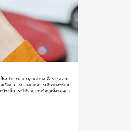
ือเป็นบริการมาตรฐานสากล ที่สร้างความ
 คุณยังสามารถวางแผนการเดินทางพร้อม
ีกบ้างนั้น เราได้รวบรวมข้อมูลทั้งหมดมา