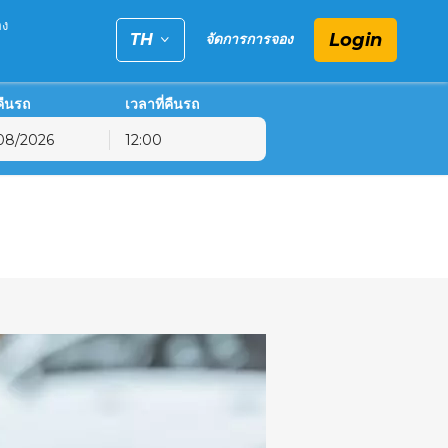
อง
Login
TH
จัดการการจอง
่คืนรถ
เวลาที่คืนรถ
12:00
6
ฤ.
ศ.
ส.
30
31
1
6
7
8
13
14
15
20
21
22
27
28
29
3
4
5