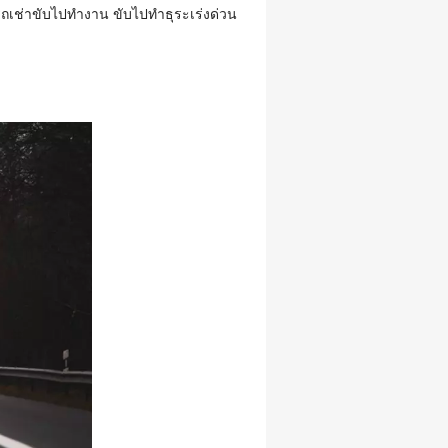
รถเช่าขับไปทำงาน ขับไปทำธุระเร่งด่วน