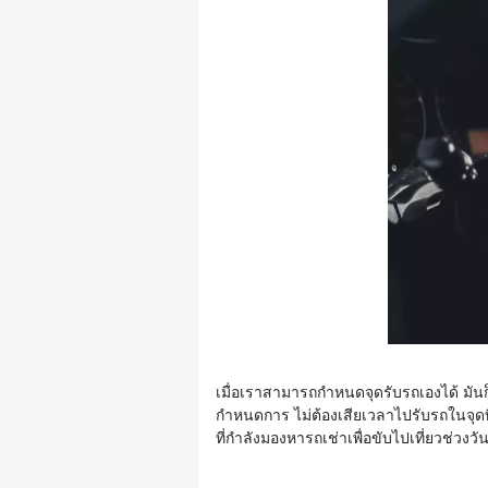
เมื่อเราสามารถกำหนดจุดรับรถเองได้ มั
กำหนดการ ไม่ต้องเสียเวลาไปรับรถในจุดที่
ที่กำลังมองหารถเช่าเพื่อขับไปเที่ยวช่วง