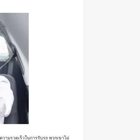
และความรวดเร็วในการรับรถ พวกเขาไม่