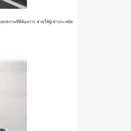
ุกสถานที่ที่ต้องการ ช่วยให้ผู้เช่าประหยัด