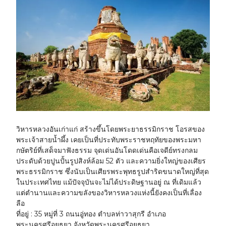
วิหารหลวงอันเก่าแก่ สร้างขึ้นโดยพระยาธรรมิกราช โอรสของ
พระเจ้าสายน้ำผึ้ง เคยเป็นที่ประทับพระราชหฤทัยของพระมหา
กษัตริย์ที่เสด็จมาฟังธรรม จุดเด่นอันโดดเด่นคือเจดีย์ทรงกลม
ประดับด้วยปูนปั้นรูปสิงห์ล้อม 52 ตัว และความยิ่งใหญ่ของเศียร
พระธรรมิกราช ซึ่งนับเป็นเศียรพระพุทธรูปสำริดขนาดใหญ่ที่สุด
ในประเทศไทย แม้ปัจจุบันจะไม่ได้ประดิษฐานอยู่ ณ ที่เดิมแล้ว
แต่ตำนานและความขลังของวิหารหลวงแห่งนี้ยังคงเป็นที่เลื่อง
ลือ
ที่อยู่ :
35 หมู่ที่ 3 ถนนอู่ทอง ตำบลท่าวาสุกรี อำเภอ
พระนครศรีอยุธยา จังหวัดพระนครศรีอยุธยา