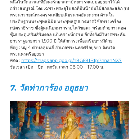
หนึ่งในวัดเก่าแก่ที่ยังคงรักษาสถาปัตยกรรมแบบอยุธยาไว้ได้
อย่างสมบูรณ์ โดยเฉพาะพระอุโบสถที่มีหน้าบันไม้สักแกะสลัก รูป
พระนารายณ์ทรงครุฑเหยียบเศียรนาคอันงดงาม ด้านใน
ประดิษฐานพระพุทธนิมิต พระพุทธรูปปางมารวิชัยทรงเครื่อง
กษัตราธิราช ซึ่งผู้คนนิยมมากราบไหว้ขอพร พร้อมด้วยการลอด
ซุ้มประตูเสริมสิริมงคล แก้เคราะห์กรรม อีกทั้งยังมีวิหารพระคัน
ธารราฐอายุกว่า 1,500 ปี ให้สักการะเพื่อเสริมบารมีด้วย
ที่อยู่ :
หมู่ 4 ตำบลลุมพลี อำเภอพระนครศรีอยุธยา จังหวัด
พระนครศรีอยุธยา
พิกัด :
https://maps.app.goo.gl/n8G681BfpPnnahNX7
วันเวลา เปิด – ปิด :
ทุกวัน เวลา 08.00 – 17.00 น.
7. วัดท่าการ้อง อยุธยา