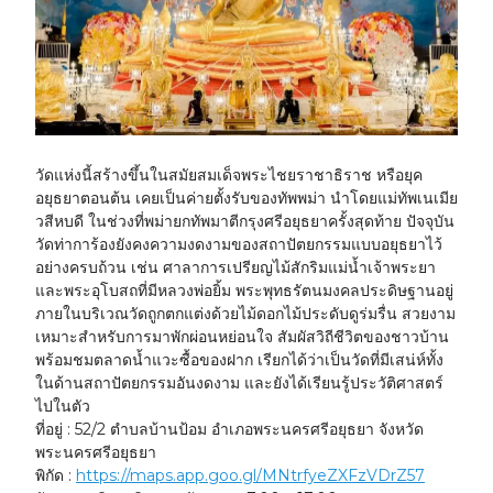
วัดแห่งนี้สร้างขึ้นในสมัยสมเด็จพระไชยราชาธิราช หรือยุค
อยุธยาตอนต้น เคยเป็นค่ายตั้งรับของทัพพม่า นำโดยแม่ทัพเนเมีย
วสีหบดี ในช่วงที่พม่ายกทัพมาตีกรุงศรีอยุธยาครั้งสุดท้าย ปัจจุบัน
วัดท่าการ้องยังคงความงดงามของสถาปัตยกรรมแบบอยุธยาไว้
อย่างครบถ้วน เช่น ศาลาการเปรียญไม้สักริมแม่น้ำเจ้าพระยา
และพระอุโบสถที่มีหลวงพ่อยิ้ม พระพุทธรัตนมงคลประดิษฐานอยู่
ภายในบริเวณวัดถูกตกแต่งด้วยไม้ดอกไม้ประดับดูร่มรื่น สวยงาม
เหมาะสำหรับการมาพักผ่อนหย่อนใจ สัมผัสวิถีชีวิตของชาวบ้าน
พร้อมชมตลาดน้ำแวะซื้อของฝาก เรียกได้ว่าเป็นวัดที่มีเสน่ห์ทั้ง
ในด้านสถาปัตยกรรมอันงดงาม และยังได้เรียนรู้ประวัติศาสตร์
ไปในตัว
ที่อยู่ :
52/2 ตำบลบ้านป้อม อำเภอพระนครศรีอยุธยา จังหวัด
พระนครศรีอยุธยา
พิกัด :
https://maps.app.goo.gl/MNtrfyeZXFzVDrZ57