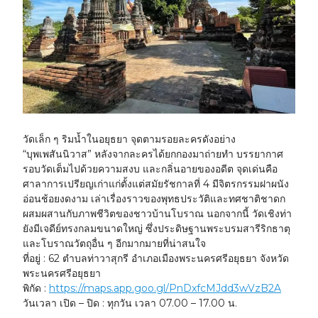
วัดเล็ก ๆ ริมน้ำในอยุธยา จุดตามรอยละครดังอย่าง
“บุพเพสันนิวาส” หลังจากละครได้ยกกองมาถ่ายทำ บรรยากาศ
รอบวัดเต็มไปด้วยความสงบ และกลิ่นอายของอดีต จุดเด่นคือ
ศาลาการเปรียญเก่าแก่ตั้งแต่สมัยรัชกาลที่ 4 มีจิตรกรรมฝาผนัง
อ่อนช้อยงดงาม เล่าเรื่องราวของพุทธประวัติและทศชาติชาดก
ผสมผสานกับภาพชีวิตของชาวบ้านโบราณ นอกจากนี้ วัดเชิงท่า
ยังมีเจดีย์ทรงกลมขนาดใหญ่ ซึ่งประดิษฐานพระบรมสารีริกธาตุ
และโบราณวัตถุอื่น ๆ อีกมากมายที่น่าสนใจ
ที่อยู่ :
62 ตำบลท่าวาสุกรี อำเภอเมืองพระนครศรีอยุธยา จังหวัด
พระนครศรีอยุธยา
พิกัด :
https://maps.app.goo.gl/PnDxfcMJdd3wVzB2A
วันเวลา เปิด – ปิด :
ทุกวัน เวลา 07.00 – 17.00 น.