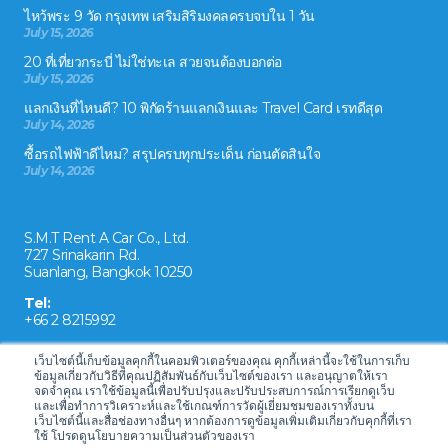
ไหว้พระ 9 วัด กรุงเทพ เสริมสิริมงคลครบจบใน 1 วัน
July 15, 2026
20 ที่เที่ยวกระบี่ ไม่ใช่ทะเล สวยจนต้องบอกต่อ
July 15, 2026
แลกเงินที่ไหนดี? 10 พิกัดร้านแลกเงินและ Travel Card เรทดีสุด
July 14, 2026
ซื้อรถไฟฟ้าดีไหม? สรุปครบทุกประเด็น ก่อนตัดสินใจ
July 14, 2026
ติดต่อเรา
S.M.T Rent A Car Co., Ltd.
727 Srinakarin Rd.
Suanlang, Bangkok 10250
Tel:
+66 2 8215992
Email:
เว็บไซต์นี้เก็บข้อมูลคุกกี้ในคอมพิวเตอร์ของคุณ คุกกี้เหล่านี้จะใช้ในการเก็บ
reservation@drivecarrental.com
ข้อมูลเกี่ยวกับวิธีที่คุณปฏิสัมพันธ์กับเว็บไซต์ของเรา และอนุญาตให้เรา
จดจำคุณ เราใช้ข้อมูลนี้เพื่อปรับปรุงและปรับประสบการณ์การเรียกดูเว็บ
และเพื่อทำการวิเคราะห์และใช้เกณฑ์การวัดผู้เยี่ยมชมของเราทั้งบน
เว็บไซต์นี้และสื่อช่องทางอื่นๆ หากต้องการดูข้อมูลเพิ่มเติมเกี่ยวกับคุกกี้ที่เรา
ใช้ โปรดดูนโยบายความเป็นส่วนตัวของเรา