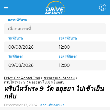
สถานที่รับรถ
วันที่รับรถ
เวลาที่รับรถ
12:00
สิงหาคม
2026
วันที่คืนรถ
เวลาที่คืนรถ
อ.
จ.
อ.
พ.
พฤ.
ศ.
ส.
12:00
26
27
28
29
30
31
1
สิงหาคม
2026
2
3
4
5
6
7
8
Drive Car Rental Thai
>
ข่าวสารและกิจกรรม
>
อ.
จ.
อ.
พ.
พฤ.
ศ.
ส.
9
10
11
12
13
14
15
ทริปไหว้พระ 9 วัด อยุธยา ไปเช้าเย็นกลับ
26
27
28
29
30
31
1
ทริปไหว้พระ 9 วัด อยุธยา ไปเช้าเย็น
16
17
18
19
20
21
22
2
3
4
5
6
7
8
กลับ
23
24
25
26
27
28
29
9
10
11
12
13
14
15
30
31
1
2
3
4
5
December 17, 2024
สถานที่ท่องเที่ยว
16
17
18
19
20
21
22