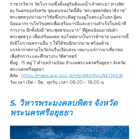
ราชวรวิหาร วัดโบราณซึ่งตั้งอยู่ริมฝั่งแม่น้ำเจ้าพระยา ทางทิศ
ตะวันตกของจังหวัด จุดเด่นของวัดนี้คือ “พระพุทธกษัตราธิราช”
พระพุทธรูปปางมารวิชัยซึ่งประดิษฐานอยู่ในพระอุโบสถ ผู้คน
นิยมมากราบไหว้ขอพรเพื่อเสริมบารมีและความสำเร็จในหน้าที่
การงาน อีกทั้งยังมี “พระพุทธชนะมาร” ที่ผู้คนนิยมมาห่มผ้า
พระพุทธรูป เพื่อเสริมมงคล ขอโชคลาภในการค้าขาย นอกจากนี้
ยังมีโบราณสถานอื่น ๆ ให้ได้ชมอีกมากมาย พร้อมด้วย
บรรยากาศภายในวัดร่มรื่นเงียบสงบ เหมาะแก่การมาเที่ยวชม
เพื่อสักการะและศึกษาประวัติศาสตร์
ที่อยู่ :
15 หมู่ 7 ตำบลบ้านป้อม อำเภอพระนครศรีอยุธยา จังหวัด
พระนครศรีอยุธยา
พิกัด :
https://maps.app.goo.gl/H5rgMs19wuNEQAEi8
วันเวลา เปิด – ปิด :
ทุกวัน เวลา 08.00 – 18.00 น.
5. วิหารพระมงคลบพิตร จังหวัด
พระนครศรีอยุธยา