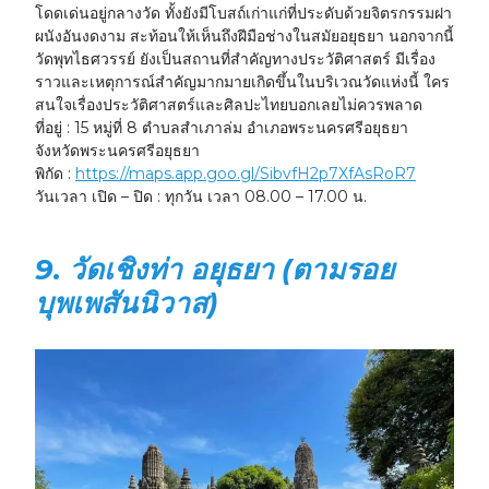
โดดเด่นอยู่กลางวัด ทั้งยังมีโบสถ์เก่าแก่ที่ประดับด้วยจิตรกรรมฝา
ผนังอันงดงาม สะท้อนให้เห็นถึงฝีมือช่างในสมัยอยุธยา นอกจากนี้
วัดพุทไธศวรรย์ ยังเป็นสถานที่สำคัญทางประวัติศาสตร์ มีเรื่อง
ราวและเหตุการณ์สำคัญมากมายเกิดขึ้นในบริเวณวัดแห่งนี้ ใคร
สนใจเรื่องประวัติศาสตร์และศิลปะไทยบอกเลยไม่ควรพลาด
ที่อยู่ :
15 หมู่ที่ 8 ตำบลสำเภาล่ม อำเภอพระนครศรีอยุธยา
จังหวัดพระนครศรีอยุธยา
พิกัด :
https://maps.app.goo.gl/SibvfH2p7XfAsRoR7
วันเวลา เปิด – ปิด :
ทุกวัน เวลา 08.00 – 17.00 น.
9.
วัดเชิงท่า อยุธยา (ตามรอย
บุพเพสันนิวาส)