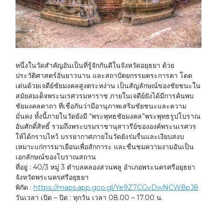
หนึ่งในวัดสำคัญอันเป็นที่รู้จักกันดีในจังหวัดอยุธยา ด้วย
ประวัติศาสตร์อันยาวนาน และสถาปัตยกรรมตระการตา โดด
เด่นด้วยเจดีย์ชัยมงคลสูงตระหง่าน เป็นสัญลักษณ์ของชัยชนะใน
สมัยสมเด็จพระนเรศวรมหาราช ภายในเจดีย์ยังได้มีการค้นพบ
ชัยมงคลคาถา ที่เชื่อกันว่ามีอานุภาพเสริมชัยชนะและความ
มั่นคง ทั้งนี้ภายในวัดยังมี “พระพุทธชัยมงคล”พระพุทธรูปโบราณ
อันศักดิ์สิทธิ์ รวมถึงพระบรมราชานุสาวรีย์ขององค์พระนเรศวร
ให้ได้กราบไหว้ บรรยากาศภายในวัดยังร่มรื่นและเงียบสงบ
เหมาะแก่การมาเยือนเพื่อสักการะ และชื่นชมความงามอันเป็น
เอกลักษณ์ของโบราณสถาน
ที่อยู่ :
40/3 หมู่ 3 ตำบลคลองสวนพลู อำเภอพระนครศรีอยุธยา
จังหวัดพระนครศรีอยุธยา
พิกัด :
https://maps.app.goo.gl/Ye9Z7CGvDwNCW8pJ8
วันเวลา เปิด – ปิด :
ทุกวัน เวลา 08.00 – 17.00 น.