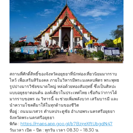
สถานที่ศักดิ์สิทธิ์ของจังหวัดอยุธยาที่นักท่องเที่ยวนิยมมากราบ
ไหว้ เพื่อเสริมสิริมงคล ภายในวิหารมีพระมงคลบพิตร พระพุทธ
รูปปางมารวิชัยขนาดใหญ่ หล่อด้วยทองสัมฤทธิ์ ซึ่งเป็นศิลปะ
แบบอยุธยาตอนต้น องค์เดียวในประเทศไทย เชื่อกันว่าการได้
มากราบขอพร ณ วิหารนี้ จะช่วยเพิ่มพลังบวก เสริมบารมี และ
นำความโชคดีมาให้ในทุกด้านของชีวิต
ที่อยู่ :
ถนนนเรศวร ตำบลประตูชัย อำเภอพระนครศรีอยุธยา
จังหวัดพระนครศรีอยุธยา
พิกัด :
https://maps.app.goo.gl/b7BzjreXftUbgdN47
วันเวลา เปิด – ปิด :
ทุกวัน เวลา 08.30 – 18.30 น.