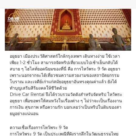
23
24
25
26
27
28
29
30
31
1
2
3
4
5
อยุธยา เมืองประวัติศาสตร์ใกล้กรุงเทพฯ เดินทางง่าย ใช้เวลา
เพียง 1-2 ชั่วโมง สามารถจัดทริปเที่ยวแบบไปเช้าเย็นกลับได้
สบาย ๆ ไฮไลท์ยอดนิยมของที่นี่ คือ การไหว้พระ 9 วัด อยุธยา
เพราะนอกจากจะได้เที่ยวชมความสวยงามของสถาปัตยกรรม
โบราณ และเจดีย์เก่าแก่สมัยอยุธยาอันทรงคุณค่าแล้ว ยังได้
ทำบุญเสริมสิริมงคลให้ชีวิตด้วย
Drive Car Rental จึงได้รวบรวมวัดดังสำหรับจัดทริป ไหว้พระ
อยุธยา เพื่อขอพรให้สมหวังในเรื่องต่าง ๆ ไม่ว่าจะเป็นเรื่องงาน
การเงิน สุขภาพ หรือความรัก บอกเลยว่าเป็นทริปในฝันของสา
ยมูอย่างแน่นอน
ความเชื่อเรื่องการไหว้พระ 9 วัด
การไหว้พระ 9 วัด เป็นประเพณีที่ฝังรากลึกในวัฒนธรรมไทย