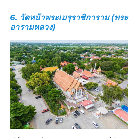
6. วัดหน้าพระเมรุราชิการาม (พระ
อารามหลวง)