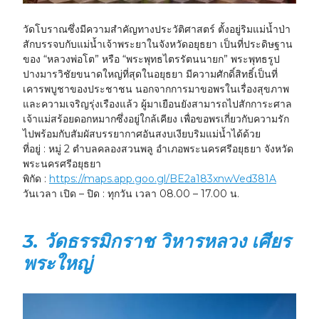
วัดโบราณซึ่งมีความสำคัญทางประวัติศาสตร์ ตั้งอยู่ริมแม่น้ำป่า
สักบรรจบกับแม่น้ำเจ้าพระยาในจังหวัดอยุธยา เป็นที่ประดิษฐาน
ของ “หลวงพ่อโต” หรือ “พระพุทธไตรรัตนนายก” พระพุทธรูป
ปางมารวิชัยขนาดใหญ่ที่สุดในอยุธยา มีความศักดิ์สิทธิ์เป็นที่
เคารพบูชาของประชาชน นอกจากการมาขอพรในเรื่องสุขภาพ
และความเจริญรุ่งเรืองแล้ว ผู้มาเยือนยังสามารถไปสักการะศาล
เจ้าแม่สร้อยดอกหมากซึ่งอยู่ใกล้เคียง เพื่อขอพรเกี่ยวกับความรัก
ไปพร้อมกับสัมผัสบรรยากาศอันสงบเงียบริมแม่น้ำได้ด้วย
ที่อยู่ :
หมู่ 2 ตำบลคลองสวนพลู อำเภอพระนครศรีอยุธยา จังหวัด
พระนครศรีอยุธยา
พิกัด :
https://maps.app.goo.gl/BE2a183xnwVed381A
วันเวลา เปิด – ปิด :
ทุกวัน เวลา 08.00 – 17.00 น.
3. วัดธรรมิกราช วิหารหลวง เศียร
พระใหญ่