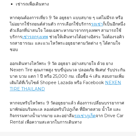
เช่ารถเพื่อเดินทาง
หากคุณต้องการเที่ยว 9 วัด อยุธยา แบบสบาย ๆ แต่ไม่มีรถ หรือ
ไม่อยากใช้รถยนต์ส่วนตัว การเลือกใช้บริการ
รถเช่า
ก็เป็นอีกหนึ่ง
ตัวเลือกที่น่าสนใจ โดยเฉพาะหากมาจากกรุงเทพฯ สามารถใช้
บริการ
เช่ารถกรุงเทพ
ช่วยให้เดินทางได้อย่างอิสระ ไม่ต้องรอคิว
รถสาธารณะ และแวะไหว้พระอยุธยาตามวัดต่าง ๆ ได้ตามใจ
ชอบ
ออกเดินทางไหว้พระ 9 วัด อยุธยา อย่างสบายใจ ด้วย ยาง
Nexen Tire คุณภาพสูง ขบขี่นุ่มนวล ปลอดภัย พิเศษ! รับประกัน
บาด บวม แตก 1 ปี หรือ 25,000 กม. เมื่อซื้อ 4 เส้น สอบถามเพิ่ม
เติมได้ที่เว็บไซต์ Shopee Lazada หรือ Facebook
NEXEN
TIRE THAILAND
หากจบทริปไหว้พระ 9 วัดอยุธยาแล้ว ต้องการเปลี่ยนบรรยากาศ
มาพักผ่อนริมทะเล ลองต่อทริปไปภูเก็ต ที่มีหาดสวย น้ำใส และ
กิจกรรมทางน้ำมากมาย และอย่าลืม
รถเช่าภูเก็ต
จาก Drive Car
Rental เพื่อความสะดวกในการเดินทาง