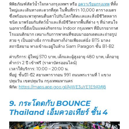
พิพิธภัณฑ์สัตว์น้ำใจกลางกรุงเทพฯ หรือ
อควาเรียมกรุงเทพ
ที่ทั้ง
ใหญ่และเดินทางสะดวกที่สุด ในพื้นที่กว่า 10,000 ตารางเมตร
ซึ่งพร้อมจะพาทุกคนตื่นตาไปกับโลกใต้ทะเลและสิ่งมีชีวิตหลาก
ชนิด มาพร้อมกับสัตว์น้ำและสิ่งมีชีวิตจากพื้นที่ต่าง ๆ ที่น่าสนใจ
นอกจากนี้ยังเป็นแหล่งกิจกรรม Indoor กรุงเทพฯ ที่มีบรรยากาศ
โรแมนติกมาก เหมาะกับการพาคนที่ชอบมาออกเดตและถ่ายรูป
สวย ๆ เป็นอย่างยิ่ง การเดินทางก็ง่ายเพียงแค่นั่ง BTS มาลง
สถานีสยาม ทางเข้าจะอยู่ในห้าง Siam Paragon ชั้น B1-B2
ค่าบริการ:
ผู้ใหญ่ 570 บาท, เด็กและผู้สูงอายุ 480 บาท, เด็กอายุ
ต่ำกว่า 2 ปี เข้าฟรี (ราคาบัตรออนไลน์)
เวลาให้บริการ:
10:00 – 20:00 น.
ที่อยู่:
ชั้นบี1-บี2 สยามพารากอน 991 ถนนพระรามที่ 1 แขวง
ปทุมวัน เขตปทุมวัน กรุงเทพมหานคร
พิกัด:
https://maps.app.goo.gl/AjWE3uYE1E9A1ifj8
9. กระโดดกับ BOUNCE
Thailand เอ็มควอเทียร์ ชั้น 4