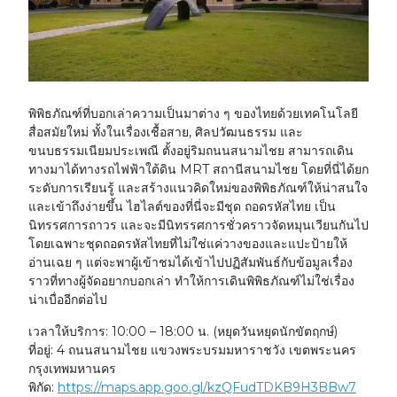
พิพิธภัณฑ์ที่บอกเล่าความเป็นมาต่าง ๆ ของไทยด้วยเทคโนโลยี
สื่อสมัยใหม่ ทั้งในเรื่องเชื้อสาย, ศิลปวัฒนธรรม และ
ขนบธรรมเนียมประเพณี ตั้งอยู่ริมถนนสนามไชย สามารถเดิน
ทางมาได้ทางรถไฟฟ้าใต้ดิน MRT สถานีสนามไชย โดยที่นี่ได้ยก
ระดับการเรียนรู้ และสร้างแนวคิดใหม่ของพิพิธภัณฑ์ให้น่าสนใจ
และเข้าถึงง่ายขึ้น ไฮไลต์ของที่นี่จะมีชุด ถอดรหัสไทย เป็น
นิทรรศการถาวร และจะมีนิทรรศการชั่วคราวจัดหมุนเวียนกันไป
โดยเฉพาะชุดถอดรหัสไทยที่ไม่ใช่แค่วางของและแปะป้ายให้
อ่านเฉย ๆ แต่จะพาผู้เข้าชมได้เข้าไปปฏิสัมพันธ์กับข้อมูลเรื่อง
ราวที่ทางผู้จัดอยากบอกเล่า ทำให้การเดินพิพิธภัณฑ์ไม่ใช่เรื่อง
น่าเบื่ออีกต่อไป
เวลาให้บริการ:
10:00 – 18:00 น. (หยุดวันหยุดนักขัตฤกษ์)
ที่อยู่:
4 ถนนสนามไชย แขวงพระบรมมหาราชวัง เขตพระนคร
กรุงเทพมหานคร
พิกัด:
https://maps.app.goo.gl/kzQFudTDKB9H3BBw7