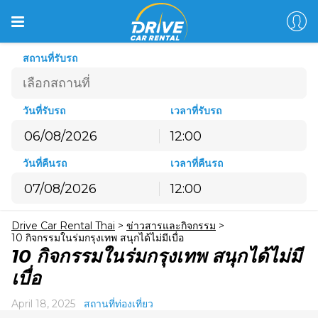
สถานที่รับรถ
วันที่รับรถ
เวลาที่รับรถ
12:00
สิงหาคม
2026
วันที่คืนรถ
เวลาที่คืนรถ
อ.
จ.
อ.
พ.
พฤ.
ศ.
ส.
12:00
26
27
28
29
30
31
1
สิงหาคม
2026
2
3
4
5
6
7
8
Drive Car Rental Thai
>
ข่าวสารและกิจกรรม
>
อ.
จ.
อ.
พ.
พฤ.
ศ.
ส.
9
10
11
12
13
14
15
10 กิจกรรมในร่มกรุงเทพ สนุกได้ไม่มีเบื่อ
26
27
28
29
30
31
1
10 กิจกรรมในร่มกรุงเทพ สนุกได้ไม่มี
16
17
18
19
20
21
22
2
3
4
5
6
7
8
เบื่อ
23
24
25
26
27
28
29
9
10
11
12
13
14
15
30
31
1
2
3
4
5
April 18, 2025
สถานที่ท่องเที่ยว
16
17
18
19
20
21
22