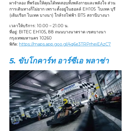
ผาจำลอง ที่พร้อมให้คุณได้ทดสอบทั้งพลังกายและพลังใจ ส่วน
การเดินทางก็ไม่ยาก เพราะตั้งอยู่ในฮอลล์ EH105
ไบเทค บุรี
(เดิมเรียก
ไบเทค บางนา
) ใกล้รถไฟฟ้า BTS สถานีบางนา
เวลาให้บริการ:
10.00 – 21.00 น.
ที่อยู่:
BITEC EH105, 88 ถนนบางนาตราด เขตบางนา
กรุงเทพมหานคร 10260
พิกัด:
https://maps.app.goo.gl/4q6e3TRPrheiEAzC7
5. ขับโกคาร์ท อาร์ซีเอ พลาซ่า