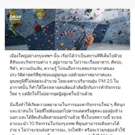
23
24
25
26
27
28
29
30
31
1
2
3
4
5
เมืองใหญ่อย่างกรุงเทพฯ นั้น เรียกได้ว่าเป็นสถานที่ที่เต็มไปด้วย
สีสันและกิจกรรมต่าง ๆ อยู่มากมาย ไม่ว่าจะเรื่องอาหาร, ศิลปะ,
กีฬา, ความบันเทิง, ความรู้ ไปจนถึงการเสพบรรยากาศของ
ประวัติศาสตร์ที่ซุกซ่อนอยู่ทุกมุม แต่ด้วยสภาพอากาศและ
อุณหภูมิที่ไม่ค่อยจะอำนวย โดยเฉพาะปริมาณฝุ่น PM 2.5 ใน
อากาศนั้น ก็ทำให้ใครหลายคนคิดแล้วคิดอีกกับการทำกิจกรรม
ใหม่ ๆ แต่อีกใจก็ไม่อยากอุดอู้อยู่แต่ในบ้านด้วย
นั่นจึงทำให้เกิดความพยายามในการมองหากิจกรรมใหม่ ๆ ที่สนุก
และน่าสนใจ โดยที่ไม่ต้องออกไปตากแดดหรือสูดละอองฝุ่นข้าง
นอก และได้ยืดเส้นยืดสายนอกบ้านด้วย ซึ่งในบทความนี้ จะขอ
มาแนะนำ 10 กิจกรรมในร่มกรุงเทพ ที่คุณสามารถเดินทางได้
ง่าย ๆ ไม่ว่าจะขนส่งสาธารณะ, รถไฟฟ้า หรือจะรวมกลุ่มแล้วใช้