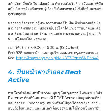
สลับสับเปลี่ยนไปในแต่ละเดือน ด้วยเทคโนโลยีการจัดแสดงที่ทัน
สมัย ยังมาพร้อมกับความรู้เกี่ยวกับวิทยาศาสตร์เชิงลึกที่เหมาะกับ
ทุกเพศทุกวัย
นอกจากเรื่องราวน่ารู้ทางดาราศาสตร์ในท้องฟ้าจำลองแล้ว ยัง
สามารถสัมผัสความมหัศจรรย์ของโลกใต้น้ำ, ธรรมชาติและสิ่ง
แวดล้อม, วิทยาศาสตร์สุขภาพ และการบรรยายความรู้ต่าง ๆ ที่
น่าสนใจและไม่ควรพลาด
เวลาให้บริการ:
09:00 – 16:00 น. (ปิดวันจันทร์)
ที่อยู่:
928 ซอยเอกมัย ถนนสุขุมวิท คลองเตย กรุงเทพมหานคร
พิกัด:
https://maps.app.goo.gl/MUDTZCzpss3NBhhXA
4. ปีนหน้าผาจำลอง Beat
Active
หากใครกำลังมองหากิจกรรมสนุก ๆ ในกรุงเทพฯ โดยเฉพาะกีฬา
Extreme ต้องที่นี่เลย เพราะที่ BEAT Active เป็นศูนย์รวมกีฬา
และกิจกรรม Indoor กรุงเทพ ที่พร้อมให้คุณได้ออกเรี่ยวแรงกัน
แบบถึงใจแน่นอน และไฮไลต์เด็ดของที่นี่ ยังไงก็ต้องเป็นการปีน