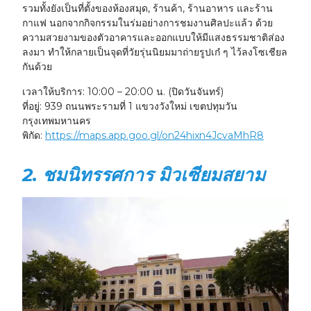
รวมทั้งยังเป็นที่ตั้งของห้องสมุด, ร้านค้า, ร้านอาหาร และร้าน
กาแฟ นอกจากกิจกรรมในร่มอย่างการชมงานศิลปะแล้ว ด้วย
ความสวยงามของตัวอาคารและออกแบบให้มีแสงธรรมชาติส่อง
ลงมา ทำให้กลายเป็นจุดที่วัยรุ่นนิยมมาถ่ายรูปเก๋ ๆ ไว้ลงโซเชียล
กันด้วย
เวลาให้บริการ:
10:00 – 20:00 น. (ปิดวันจันทร์)
ที่อยู่:
939 ถนนพระรามที่ 1 แขวงวังใหม่ เขตปทุมวัน
กรุงเทพมหานคร
พิกัด:
https://maps.app.goo.gl/on24hixn4JcvaMhR8
2. ชมนิทรรศการ มิวเซียมสยาม