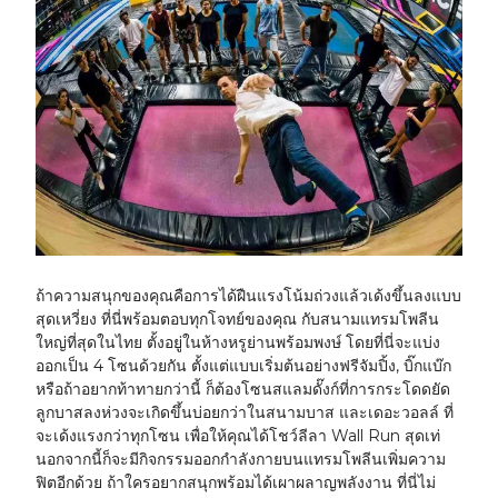
ถ้าความสนุกของคุณคือการได้ฝืนแรงโน้มถ่วงแล้วเด้งขึ้นลงแบบ
สุดเหวี่ยง ที่นี่พร้อมตอบทุกโจทย์ของคุณ กับสนามแทรมโพลีน
ใหญ่ที่สุดในไทย ตั้งอยู่ในห้างหรูย่านพร้อมพงษ์ โดยที่นี่จะแบ่ง
ออกเป็น 4 โซนด้วยกัน ตั้งแต่แบบเริ่มต้นอย่างฟรีจัมปิ้ง, บิ๊กแบ๊ก
หรือถ้าอยากท้าทายกว่านี้ ก็ต้องโซนสแลมดั๊งก์ที่การกระโดดยัด
ลูกบาสลงห่วงจะเกิดขึ้นบ่อยกว่าในสนามบาส และเดอะวอลล์ ที่
จะเด้งแรงกว่าทุกโซน เพื่อให้คุณได้โชว์ลีลา Wall Run สุดเท่
นอกจากนี้ก็จะมีกิจกรรมออกกำลังกายบนแทรมโพลีนเพิ่มความ
ฟิตอีกด้วย ถ้าใครอยากสนุกพร้อมได้เผาผลาญพลังงาน ที่นี่ไม่