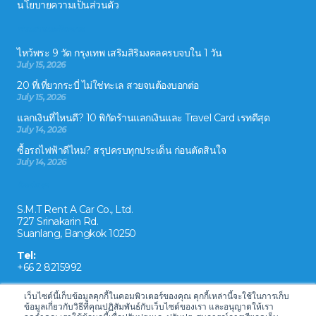
นโยบายความเป็นส่วนตัว
ข่าวสารและกิจกรรม
ไหว้พระ 9 วัด กรุงเทพ เสริมสิริมงคลครบจบใน 1 วัน
July 15, 2026
20 ที่เที่ยวกระบี่ ไม่ใช่ทะเล สวยจนต้องบอกต่อ
July 15, 2026
แลกเงินที่ไหนดี? 10 พิกัดร้านแลกเงินและ Travel Card เรทดีสุด
July 14, 2026
ซื้อรถไฟฟ้าดีไหม? สรุปครบทุกประเด็น ก่อนตัดสินใจ
July 14, 2026
ติดต่อเรา
S.M.T Rent A Car Co., Ltd.
727 Srinakarin Rd.
Suanlang, Bangkok 10250
Tel:
+66 2 8215992
Email:
เว็บไซต์นี้เก็บข้อมูลคุกกี้ในคอมพิวเตอร์ของคุณ คุกกี้เหล่านี้จะใช้ในการเก็บ
reservation@drivecarrental.com
ข้อมูลเกี่ยวกับวิธีที่คุณปฏิสัมพันธ์กับเว็บไซต์ของเรา และอนุญาตให้เรา