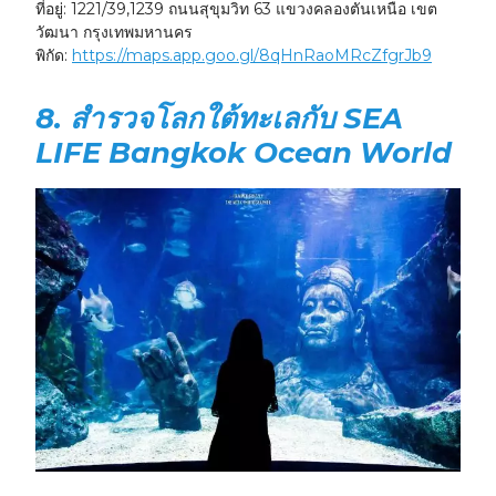
ที่อยู่:
1221/39,1239 ถนนสุขุมวิท 63 แขวงคลองตันเหนือ เขต
วัฒนา กรุงเทพมหานคร
พิกัด:
https://maps.app.goo.gl/8qHnRaoMRcZfgrJb9
8. สำรวจโลกใต้ทะเลกับ SEA
LIFE Bangkok Ocean World