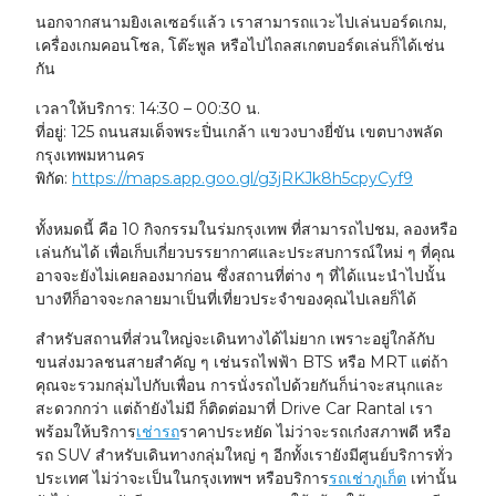
นอกจากสนามยิงเลเซอร์แล้ว เราสามารถแวะไปเล่นบอร์ดเกม,
เครื่องเกมคอนโซล, โต๊ะพูล หรือไปไถลสเกตบอร์ดเล่นก็ได้เช่น
กัน
เวลาให้บริการ:
14:30 – 00:30 น.
ที่อยู่:
125 ถนนสมเด็จพระปิ่นเกล้า แขวงบางยี่ขัน เขตบางพลัด
กรุงเทพมหานคร
พิกัด:
https://maps.app.goo.gl/g3jRKJk8h5cpyCyf9
ทั้งหมดนี้ คือ 10 กิจกรรมในร่มกรุงเทพ ที่สามารถไปชม, ลองหรือ
เล่นกันได้ เพื่อเก็บเกี่ยวบรรยากาศและประสบการณ์ใหม่ ๆ ที่คุณ
อาจจะยังไม่เคยลองมาก่อน ซึ่งสถานที่ต่าง ๆ ที่ได้แนะนำไปนั้น
บางทีก็อาจจะกลายมาเป็นที่เที่ยวประจำของคุณไปเลยก็ได้
สำหรับสถานที่ส่วนใหญ่จะเดินทางได้ไม่ยาก เพราะอยู่ใกล้กับ
ขนส่งมวลชนสายสำคัญ ๆ เช่นรถไฟฟ้า BTS หรือ MRT แต่ถ้า
คุณจะรวมกลุ่มไปกับเพื่อน การนั่งรถไปด้วยกันก็น่าจะสนุกและ
สะดวกกว่า แต่ถ้ายังไม่มี ก็ติดต่อมาที่ Drive Car Rantal เรา
พร้อมให้บริการ
เช่ารถ
ราคาประหยัด ไม่ว่าจะรถเก๋งสภาพดี หรือ
รถ SUV สำหรับเดินทางกลุ่มใหญ่ ๆ อีกทั้งเรายังมีศูนย์บริการทั่ว
ประเทศ ไม่ว่าจะเป็นในกรุงเทพฯ หรือบริการ
รถเช่าภูเก็ต
เท่านั้น