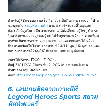
สำหรับผู้ที่ชื่นชอบความเร็ว นี่อาจจะเป็นกิจกรรม indoor โปรด
ของคุณกับ
Easykart.net
สนามโกคาร์ทในร่มที่ใหญ่และ
ปลอดภัยที่สุดในเอเชีย สามารถเล่นได้ทั้งเด็กและผู้ใหญ่ ด้วยรถ
โกคาร์ทตามความสูงของผู้ขับ ไม่ว่าคุณจะมาเดี่ยว ๆ ชวนเพื่อน
มาด้วย ก็สามารถมาประลองความเร็วและทักษะกันได้ หรือจะ
ย้ายมาพักผ่อนในโซนนอกสนาม ที่มีทั้งโต๊ะพูล, โต๊ะฟุตบอล และ
สแน็กบาร์มารอให้คุณได้ใช้เวลาแบบสบาย ๆ อีกด้วย
เวลาให้บริการ:
13:00 – 21:00 น.
ที่อยู่:
31/11 RCA Plaza ชั้น 2, RCA แขวงบางกะปิ เขต
ห้วยขวาง กรุงเทพมหานคร
พิกัด:
https://maps.app.goo.gl/ZD8pSe66PKYkLNEb7
6. เล่นเกมฮิตจากเกาหลีที่
Legend Heroes Sports สยาม
ดิสคัฟเวอรี่