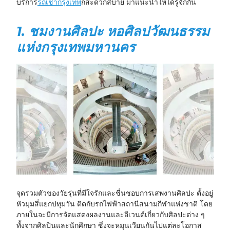
บริการ
รถเช่ากรุงเทพ
ก็สะดวกสบาย มาแนะนำให้ได้รู้จักกัน
1. ชมงานศิลปะ หอศิลปวัฒนธรรม
แห่งกรุงเทพมหานคร
จุดรวมตัวของวัยรุ่นที่มีใจรักและชื่นชอบการเสพงานศิลปะ ตั้งอยู่
หัวมุมสี่แยกปทุมวัน ติดกับรถไฟฟ้าสถานีสนามกีฬาแห่งชาติ โดย
ภายในจะมีการจัดแสดงผลงานและอีเวนต์เกี่ยวกับศิลปะต่าง ๆ
ทั้งจากศิลปินและนักศึกษา ซึ่งจะหมุนเวียนกันไปแต่ละโอกาส