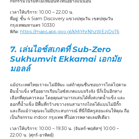
กิจกรรมในร่มที่ไม่เหมือนที่ไหนอย่างแน่นอน
เวลาให้บริการ:
10.00 – 22.00 น.
ที่อยู่:
ชั้น 4 Siam Discovery แขวงปทุมวัน เขตปทุมวัน
กรุงเทพมหานคร 10330
พิกัด:
https://maps.app.goo.gl/kMiYhrNhzWEzjDoT6
7. เล่นไอซ์สเกตที่ Sub-Zero
Sukhumvit Ekkamai เอกมัย
มอลล์
แม้ประเทศไทยเราจะไม่มีหิมะ แต่ถ้าคุณชื่นชอบการไถลไปตาม
ผืนน้ำแข็ง หรืออยากเรียนไอซ์สเกตแบบจริงจัง นี่ก็เป็นอีกทาง
เลือกที่คุณควรลอง โดยคุณสามารถเล่นได้ทั้งสเกตน้ำแข็ง และ
ฮอกกี้น้ำแข็ง มีพื้นที่กว้างขวางจนสามารถไถลได้แบบไม่มีกั๊ก
และถึงแม้ว่าคุณจะไม่มีประสบการณ์ ที่นี่ก็มีครูสอนเล่นให้คุณ ถือ
เป็นกิจกรรม indoor กรุงเทพ ที่ไม่ควรพลาดเลยทีเดียว
เวลาให้บริการ:
10:00 – 19:30 น. (จันทร์-พฤหัสฯ) 10:00 –
22:00 น. (ศุกร์-อาทิตย์)