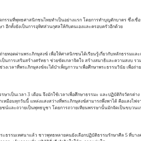
จกรรมที่พุทธศาสนิกชนไทยทำเป็นอย่างแรก โดยการทำบุญตักบาตร ซึ่งเชื่อว
 อีกทั้งยังเป็นการอุทิศส่วนกุศลให้กับตนเองและครอบครัวอีกด้วย
่ถ่ายทอดผ่านพระภิกษุสงฆ์ เพื่อให้ศาสนิกชนได้เรียนรู้เกี่ยวกับหลักธรร
อเป็นการเสริมสร้างศรัทธา ช่วยขัดเกลาจิตใจ สร้างสมาธิและความสงบ รวมถ
นช่วงเวลาที่พระภิกษุสงฆ์จะได้บำเพ็ญภาวนาเพื่อศึกษาพระธรรมวินัย เพื่อ
รรษาเป็นเวลา 3 เดือน จึงมักใช้เวลาเพื่อศึกษาธรรมะ และปฏิบัติกิจวัตรต่าง
าเหมือนทุกวันนี้ แหล่งแสงสว่างที่พระภิกษุสงฆ์สามารถพึ่งพาได้ คือแสงไฟ
ประโยชน์และถวายเป็นพุทธบูชา โดยการถวายเทียนพรรษานั้นมักจัดเป็นขบวนแ
ธรรมเทศนาแล้ว ชาวพุทธหลายคนยังเลือกปฏิบัติธรรมรักษาศีล 5 ที่บางคน