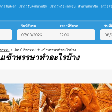
ิการรับส่งรถ
เช่ารถรับส่งสนามบิน
เช่ารถพร้อมคนขับ
สำหรับสมาชิก
รถมือส
วันที่รับรถ
เวลาที่รับรถ
วันที
12:00
สิงหาคม
2026
สิงหาคม
202
จ.
อ.
พ.
พฤ.
ศ.
ส.
อ.
จ.
อ.
พ.
พ
ิจกรรม
>
เปิด 6 กิจกรรม! วันเข้าพรรษาทำอะไรบ้าง
วันเข้าพรรษาทำอะไรบ้าง
27
28
29
30
31
1
26
27
28
29
3
4
5
6
7
8
2
3
4
5
10
11
12
13
14
15
9
10
11
12
17
18
19
20
21
22
16
17
18
19
24
25
26
27
28
29
23
24
25
26
31
1
2
3
4
5
30
31
1
2