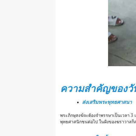
ความสำคัญของวั
ส่งเสริมพระพุทธศาสนา
พระภิกษุสงฆ์จะต้องจำพรรษาเป็นเวลา 3 เดื
พุทธศาสนิกชนต่อไป ในฝั่งของฆราวาสก็ส