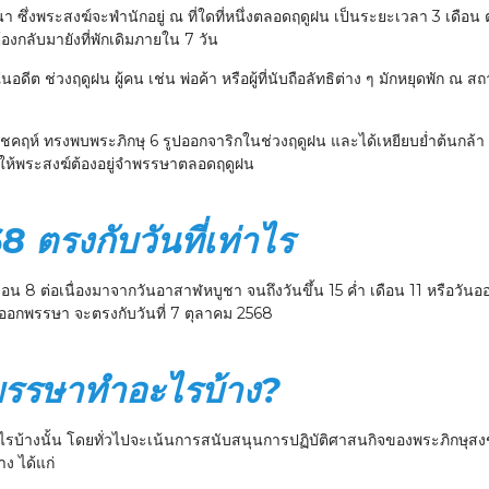
ึ่งพระสงฆ์จะพำนักอยู่ ณ ที่ใดที่หนึ่งตลอดฤดูฝน เป็นระยะเวลา 3 เดือน ตา
้องกลับมายังที่พักเดิมภายใน 7 วัน
นอดีต ช่วงฤดูฝน ผู้คน เช่น พ่อค้า หรือผู้ที่นับถือลัทธิต่าง ๆ มักหยุดพัก ณ
รุงราชคฤห์ ทรงพบพระภิกษุ 6 รูปออกจาริกในช่วงฤดูฝน และได้เหยียบย่ำต้นกล้
ฎให้พระสงฆ์ต้องอยู่จำพรรษาตลอดฤดูฝน
 ตรงกับวันที่เท่าไร
เดือน 8 ต่อเนื่องมาจากวันอาสาฬหบูชา จนถึงวันขึ้น 15 ค่ำ เดือน 11 หรือวัน
ออกพรรษา จะตรงกับวันที่ 7 ตุลาคม 2568
าพรรษาทำอะไรบ้าง?
บ้างนั้น โดยทั่วไปจะเน้นการสนับสนุนการปฏิบัติศาสนกิจของพระภิกษุสงฆ
าง ได้แก่