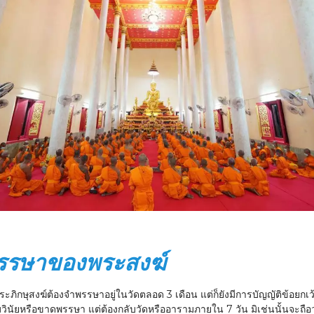
พรรษาของพระสงฆ์
ภิกษุสงฆ์ต้องจำพรรษาอยู่ในวัดตลอด 3 เดือน แต่ก็ยังมีการบัญญัติข้อยกเ
ินัยหรือขาดพรรษา แต่ต้องกลับวัดหรืออารามภายใน 7 วัน มิเช่นนั้นจะถือว