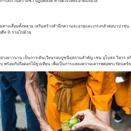
รละเว้นความชั่ว ปฏิบัติสิ่งดี ทำจิตใจให้สะอาดแจ่มใส
ปในทางเสื่อมทั้งหลาย เสริมสร้างสำนึกความละอายและเกรงกลัวต่อบาป เช่น ง
อศีล 8 ร่วมไปด้วย
มาอย่างยาวนาน เป็นการเดินเวียนรอบปูชนียสถานสำคัญ เช่น อุโบสถ วิหาร หรื
 รอบ พร้อมกับถือดอกไม้ธูปเทียน เพื่อเป็นการแสดงความเคารพต่อพระรัตนตรัย