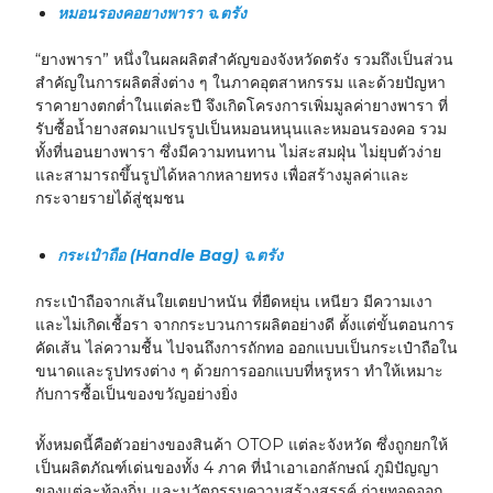
หมอนรองคอยางพารา จ.ตรัง
“ยางพารา” หนึ่งในผลผลิตสำคัญของจังหวัดตรัง รวมถึงเป็นส่วน
สำคัญในการผลิตสิ่งต่าง ๆ ในภาคอุตสาหกรรม และด้วยปัญหา
ราคายางตกต่ำในแต่ละปี จึงเกิดโครงการเพิ่มมูลค่ายางพารา ที่
รับซื้อน้ำยางสดมาแปรรูปเป็นหมอนหนุนและหมอนรองคอ รวม
ทั้งที่นอนยางพารา ซึ่งมีความทนทาน ไม่สะสมฝุ่น ไม่ยุบตัวง่าย
และสามารถขึ้นรูปได้หลากหลายทรง เพื่อสร้างมูลค่าและ
กระจายรายได้สู่ชุมชน
กระเป๋าถือ (Handle Bag) จ.ตรัง
กระเป๋าถือจากเส้นใยเตยปาหนัน ที่ยืดหยุ่น เหนียว มีความเงา
และไม่เกิดเชื้อรา จากกระบวนการผลิตอย่างดี ตั้งแต่ขั้นตอนการ
คัดเส้น ไล่ความชื้น ไปจนถึงการถักทอ ออกแบบเป็นกระเป๋าถือใน
ขนาดและรูปทรงต่าง ๆ ด้วยการออกแบบที่หรูหรา ทำให้เหมาะ
กับการซื้อเป็นของขวัญอย่างยิ่ง
ทั้งหมดนี้คือตัวอย่างของสินค้า OTOP แต่ละจังหวัด ซึ่งถูกยกให้
เป็นผลิตภัณฑ์เด่นของทั้ง 4 ภาค ที่นำเอาเอกลักษณ์ ภูมิปัญญา
ของแต่ละท้องถิ่น และนวัตกรรมความสร้างสรรค์ ถ่ายทอดออก