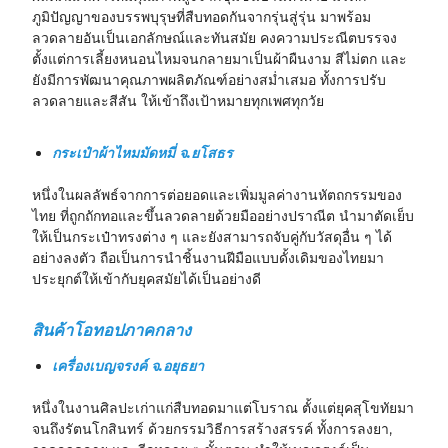
ภูมิปัญญาของบรรพบุรุษที่สืบทอดกันจากรุ่นสู่รุ่น มาพร้อม
ลวดลายอันเป็นเอกลักษณ์และทันสมัย คงความประณีตบรรจง
ตั้งแต่การเลี้ยงหนอนไหมจนกลายมาเป็นผ้าผืนงาม สีไม่ตก และ
ยังมีการพัฒนาคุณภาพผลิตภัณฑ์อย่างสม่ำเสมอ ทั้งการปรับ
ลวดลายและสีสัน ให้เข้าถึงเป้าหมายทุกเพศทุกวัย
กระเป๋าผ้าไหมมัดหมี่ จ.ยโสธร
หนึ่งในผลลัพธ์จากการต่อยอดและเพิ่มมูลค่างานหัตถกรรมของ
ไทย ที่ถูกถักทอและขึ้นลวดลายด้วยมืออย่างปราณีต นำมาตัดเย็บ
ให้เป็นกระเป๋าทรงต่าง ๆ และยังสามารถจับคู่กับวัสดุอื่น ๆ ได้
อย่างลงตัว ถือเป็นการนำชิ้นงานฝีมือแบบดั้งเดิมของไทยมา
ประยุกต์ให้เข้ากับยุคสมัยได้เป็นอย่างดี
สินค้าโอทอปภาคกลาง
เครื่องเบญจรงค์ จ.อยุธยา
หนึ่งในงานศิลปะเก่าแก่สืบทอดมาแต่โบราณ ตั้งแต่ยุคสุโขทัยมา
จนถึงรัตนโกสินทร์ ด้วยกรรมวิธีการสร้างสรรค์ ทั้งการลงยา,