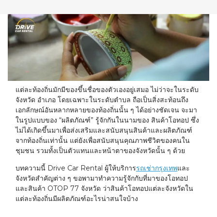
23
24
25
26
27
28
29
30
31
1
2
3
4
5
แต่ละท้องถิ่นมักมีของขึ้นชื่อของตัวเองอยู่เสมอ ไม่ว่าจะในระดับ
จังหวัด อำเภอ โดยเฉพาะในระดับตำบล ถือเป็นสิ่งสะท้อนถึง
เอกลักษณ์อันหลากหลายของท้องถิ่นนั้น ๆ ได้อย่างชัดเจน จะมา
ในรูปแบบของ “ผลิตภัณฑ์” รู้จักกันในนามของ สินค้าโอทอป ซึ่ง
ไม่ได้เกิดขึ้นมาเพื่อส่งเสริมและสนับสนุนสินค้าและผลิตภัณฑ์
จากท้องถิ่นเท่านั้น แต่ยังเพื่อสนับสนุนคุณภาพชีวิตของคนใน
ชุมชน รวมทั้งเป็นตัวแทนและหน้าตาของจังหวัดนั้น ๆ ด้วย
บทความนี้ Drive Car Rental ผู้ให้บริการ
รถเช่ากรุงเทพ
และ
จังหวัดสำคัญต่าง ๆ ขอพามาทำความรู้จักกับที่มาของโอทอป
และสินค้า OTOP 77 จังหวัด ว่าสินค้าโอทอปแต่ละจังหวัดใน
แต่ละท้องถิ่นมีผลิตภัณฑ์อะไรน่าสนใจบ้าง