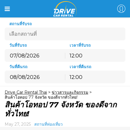
สถานที่รับรถ
วันที่รับรถ
เวลาที่รับรถ
12:00
สิงหาคม
2026
วันที่คืนรถ
เวลาที่คืนรถ
อ.
จ.
อ.
พ.
พฤ.
ศ.
ส.
12:00
26
27
28
29
30
31
1
สิงหาคม
2026
2
3
4
5
6
7
8
Drive Car Rental Thai
>
ข่าวสารและกิจกรรม
>
อ.
จ.
อ.
พ.
พฤ.
ศ.
ส.
9
10
11
12
13
14
15
สินค้าโอทอป 77 จังหวัด ของดีจากทั่วไทย!
26
27
28
29
30
31
1
สินค้าโอทอป 77 จังหวัด ของดีจาก
16
17
18
19
20
21
22
2
3
4
5
6
7
8
ทั่วไทย!
23
24
25
26
27
28
29
9
10
11
12
13
14
15
30
31
1
2
3
4
5
May 27, 2025
สถานที่ท่องเที่ยว
16
17
18
19
20
21
22