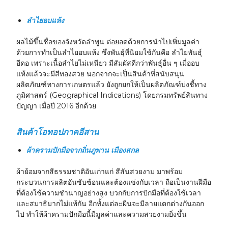
ลำไยอบแห้ง
ผลไม้ขึ้นชื่อของจังหวัดลำพูน ต่อยอดด้วยการนำไปเพิ่มมูลค่า
ด้วยการทำเป็นลำไยอบแห้ง ซึ่งพันธุ์ที่นิยมใช้กันคือ ลำไยพันธุ์
อีดอ เพราะเนื้อลำไยไม่เหนียว มีสัมผัสดีกว่าพันธุ์อื่น ๆ เมื่ออบ
แห้งแล้วจะมีสีทองสวย นอกจากจะเป็นสินค้าที่สนับสนุน
ผลิตภัณฑ์ทางการเกษตรแล้ว ยังถูกยกให้เป็นผลิตภัณฑ์บ่งชี้ทาง
ภูมิศาสตร์ (Geographical Indications) โดยกรมทรัพย์สินทาง
ปัญญา เมื่อปี 2016 อีกด้วย
สินค้าโอทอปภาคอีสาน
ผ้าครามปักมือจากถิ่นภูพาน เมืองสกล
ผ้าย้อมจากสีธรรมชาติอันเก่าแก่ สีสันสวยงาม มาพร้อม
กระบวนการผลิตอันซับซ้อนและต้องแข่งกับเวลา ถือเป็นงานฝีมือ
ที่ต้องใช้ความชำนาญอย่างสูง บวกกับการปักมือที่ต้องใช้เวลา
และสมาธิมากไม่แพ้กัน อีกทั้งแต่ละผืนจะมีลายแตกต่างกันออก
ไป ทำให้ผ้าครามปักมือนี้มีมูลค่าและความสวยงามยิ่งขึ้น