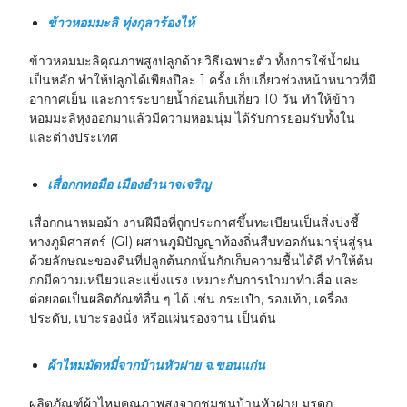
ข้าวหอมมะลิ ทุ่งกุลาร้องไห้
ข้าวหอมมะลิคุณภาพสูงปลูกด้วยวิธีเฉพาะตัว ทั้งการใช้น้ำฝน
เป็นหลัก ทำให้ปลูกได้เพียงปีละ 1 ครั้ง เก็บเกี่ยวช่วงหน้าหนาวที่มี
อากาศเย็น และการระบายน้ำก่อนเก็บเกี่ยว 10 วัน ทำให้ข้าว
หอมมะลิหุงออกมาแล้วมีความหอมนุ่ม ได้รับการยอมรับทั้งใน
และต่างประเทศ
เสื่อกกทอมือ เมืองอำนาจเจริญ
เสื่อกกนาหมอม้า งานฝีมือที่ถูกประกาศขึ้นทะเบียนเป็นสิ่งบ่งชี้
ทางภูมิศาสตร์ (GI) ผสานภูมิปัญญาท้องถิ่นสืบทอดกันมารุ่นสู่รุ่น
ด้วยลักษณะของดินที่ปลูกต้นกกนั้นกักเก็บความชื้นได้ดี ทำให้ต้น
กกมีความเหนียวและแข็งแรง เหมาะกับการนำมาทำเสื่อ และ
ต่อยอดเป็นผลิตภัณฑ์อื่น ๆ ได้ เช่น กระเป๋า, รองเท้า, เครื่อง
ประดับ, เบาะรองนั่ง หรือแผ่นรองจาน เป็นต้น
ผ้าไหมมัดหมี่จากบ้านหัวฝาย จ.ขอนแก่น
ผลิตภัณฑ์ผ้าไหมคุณภาพสูงจากชุมชนบ้านหัวฝาย มรดก