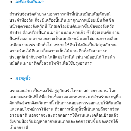
เครื่องปั้นดินเผา
สำหรับจังหวัดลำปาง นอกจากรถม้าที่เป็นเหมือนสัญลักษณ์
ประจำท้องถิ่น ก็จะมีเครื่องปั้นดินเผาคุณภาพเยี่ยมเป็นสิ่งเชิด
หน้าชูตาของจังหวัดนี้ โดยเครื่องปั้นดินเผาขึ้นชื่อของจังหวัด
ลำปาง คือเครื่องปั้นดินเผาบ้านม่อนเขาแก้ว ซึ่งมีจุดเด่นคือ งาน
ปั้นพร้อมลวดลายสวยงามเป็นเอกลักษณ์ และไม่ผ่านการเคลือบ
เหมือนงานเซรามิกทั่วไป เพราะใช้ดินโป่งมันเป็นวัสดุหลัก ทน
ความร้อนได้ดีและเก็บความเย็นได้นาน อีกทั้งยังสามารถ
ประยุกต์เข้ากับเทคโนโลยีสมัยใหม่ได้ เช่น หม้ออบไก่ โดยนำ
หม้อดินเผามาติดตั้งลวดไฟฟ้าเพื่อใช้ปรุงอาหาร
ครกหูหิ้ว
ครกและสาก เป็นของใช้อยู่คู่กับครัวไทยมาอย่างยาวนาน โดย
เฉพาะครกหินที่ได้ชื่อว่าแข็งแรงและทนทาน แต่สำหรับครกหูหิ้ว
ศิลาทิพย์จากจังหวัดตากนี้ เป็นการต่อยอดการออกแบบให้ทันสมัย
และตอบโจทย์การใช้งาน ด้วยการเพิ่มหูหิ้วที่เป็นสายถักจากวัสดุ
ธรรมชาติ นอกจากจะสะดวกต่อการใช้งานและเคลื่อนย้ายแล้ว
ยังช่วยป้องกันปัญหาสากหล่นแตกและลดการอับชื้นของครกได้
เป็นอย่างดี