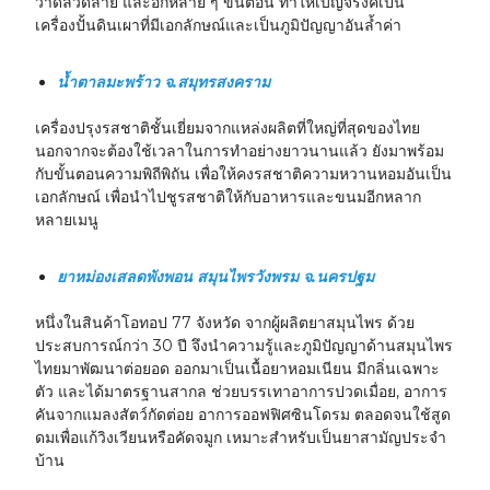
วาดลวดลาย และอีกหลาย ๆ ขั้นตอน ทำให้เบญจรงค์เป็น
เครื่องปั้นดินเผาที่มีเอกลักษณ์และเป็นภูมิปัญญาอันล้ำค่า
น้ำตาลมะพร้าว จ.สมุทรสงคราม
เครื่องปรุงรสชาติชั้นเยี่ยมจากแหล่งผลิตที่ใหญ่ที่สุดของไทย
นอกจากจะต้องใช้เวลาในการทำอย่างยาวนานแล้ว ยังมาพร้อม
กับขั้นตอนความพิถีพิถัน เพื่อให้คงรสชาติความหวานหอมอันเป็น
เอกลักษณ์ เพื่อนำไปชูรสชาติให้กับอาหารและขนมอีกหลาก
หลายเมนู
ยาหม่องเสลดพังพอน สมุนไพรวังพรม จ.นครปฐม
หนึ่งในสินค้าโอทอป 77 จังหวัด จากผู้ผลิตยาสมุนไพร ด้วย
ประสบการณ์กว่า 30 ปี จึงนำความรู้และภูมิปัญญาด้านสมุนไพร
ไทยมาพัฒนาต่อยอด ออกมาเป็นเนื้อยาหอมเนียน มีกลิ่นเฉพาะ
ตัว และได้มาตรฐานสากล ช่วยบรรเทาอาการปวดเมื่อย, อาการ
คันจากแมลงสัตว์กัดต่อย อาการออฟฟิศซินโดรม ตลอดจนใช้สูด
ดมเพื่อแก้วิงเวียนหรือคัดจมูก เหมาะสำหรับเป็นยาสามัญประจำ
บ้าน