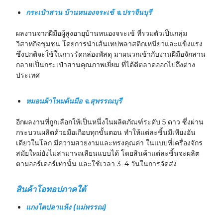
กระเป๋าสาน บ้านหนองจระเข้ จ.ปราจีนบุรี
ผลงานจากฝีมือผู้สูงอายุบ้านหนองจระเข้ ที่รวมตัวเป็นกลุ่ม
วิสาหกิจชุมชน โดยการนำเส้นเทปพลาสติกเหนียวและแข็งแรง
ซึ่งปกติจะใช้ในการรัดกล่องพัสดุ มาผนวกเข้ากับงานฝีมือจักสาน
กลายเป็นกระเป๋าสานคุณภาพเยี่ยม ที่ได้ตีตลาดออกไปถึงต่าง
ประเทศ
หมอนผ้าไหมด้นมือ จ.สุพรรณบุรี
อีกผลงานที่ถูกเลือกให้เป็นหนึ่งในผลิตภัณฑ์ระดับ 5 ดาว ซึ่งผ่าน
กระบวนผลิตด้วยมือเกือบทุกขั้นตอน ทำให้แต่ละชิ้นมีเพียงอัน
เดียวในโลก มีความสวยงามและทรงคุณค่า ในแบบที่เครื่องจักร
สมัยใหม่ยังไม่สามารถเลียนแบบได้ โดยสินค้าแต่ละชิ้นจะผลิต
ตามออร์เดอร์เท่านั้น และใช้เวลา 3–4 วันในการจัดส่ง
สินค้าโอทอปภาคใต้
แกงไตปลาแห้ง (แม่พรรณ)