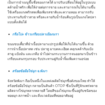
เป็นการนำเมนูขึ้นชื่อของภาคใต้ มาปรับเปลี่ยนให้อยู่ในรูปแบบ
คล้ายน้ำพริก เพื่อให้ง่ายต่อการขาย และสามารถเก็บได้นานขึ้น
ใช้เครื่องแกงพริกสดเพื่อเพิ่มรสชาติและความหอม สามารถรับ
ประทานกับข้าวสวย หรือละลายกับน้ำร้อนคืนรูปเป็นแกงไตปลา
แบบดั้งเดิมได้
กรือโปะ ข้าวเกรียบปลาเมืองนรา
ขนมขบเคี้ยวที่นำเนื้อปลามาแปรรูปเพื่อให้เก็บได้นานขึ้น ด้วย
การนำเนื้อปลาสด เช่น ปลาทู มาบดละเอียด คลุกเคล้ากับแป้ง
สาคู แป้งมัน และเกลือ นำไปผ่านกระบวนการจนออกมาเป็นข้าว
เกรียบแสนกรุบกรอบ รับประทานคู่กับน้ำจิ้มเพิ่มความอร่อย
สร้อยข้อมือไข่มุก จ.พังงา
จังหวัดพังงา ถือเป็นหนึ่งในแหล่งผลิตไข่มุกชื่อดังของไทย ทำให้
สร้อยข้อมือไข่มุก กลายเป็นสินค้า OTOP ซึ่งเป็นที่รู้จักแพร่หลาย
ผลิตจากไข่มุกหลากหลายสี โดยสีของไข่มุกจะขึ้นอยู่กับชนิดของ
หอยมุก สภาพน้ำ และสิ่งแวดล้อมที่หอยอาศัยอยู่