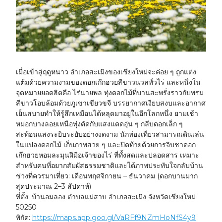
เมื่อเข้าสู่ฤดูหนาว อำเภอสะเมิงของเชียงใหม่จะค่อย ๆ ถูกแต่ง
แต้มด้วยความงามของดอกเก๊กฮวยสีขาวนวลทั่วไร่ และหนึ่งใน
จุดหมายยอดฮิตคือ
ไร่นายพล
ทุ่งดอกไม้ที่บานสะพรั่งราวกับพรม
สีขาวโอบล้อมด้วยภูเขาเขียวขจี บรรยากาศเงียบสงบและอากาศ
เย็นสบายทำให้รู้สึกเหมือนได้หลุดมาอยู่ในอีกโลกหนึ่ง ยามเช้า
หมอกบางลอยเหนือทุ่งตัดกับแสงแดดอุ่น ๆ กลีบดอกเล็ก ๆ
สะท้อนแสงระยิบระยับอย่างงดงาม นักท่องเที่ยวสามารถเดินเล่น
ในแปลงดอกไม้ เก็บภาพสวย ๆ และปิดท้ายด้วยการจิบชาดอก
เก๊กฮวยหอมละมุนฝีมือเจ้าของไร่ ที่ทั้งสดและปลอดสาร เหมาะ
สำหรับคนที่อยากสัมผัสธรรมชาติและได้ภาพประทับใจกลับบ้าน
ช่วงที่ควรมาเที่ยว:
เดือนพฤศจิกายน – ธันวาคม (ดอกบานมาก
สุดประมาณ 2–3 สัปดาห์)
ที่ตั้ง:
บ้านอมลอง ตำบลแม่สาบ อำเภอสะเมิง จังหวัดเชียงใหม่
50250
พิกัด:
https://maps.app.goo.gl/VaRFf9NZmHoNfS4y9