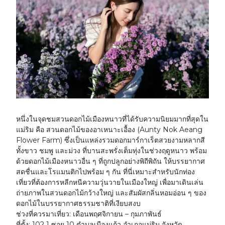
หนึ่งในจุดชมสวนดอกไม้เมืองหนาวที่ได้รับความนิยมมากที่สุดใน
แม่ริม คือ
สวนดอกไม้ของอาเหนาะเอื้อง (Aunty Nok Aeang
Flower Farm)
ซึ่งเป็นแหล่งรวมดอกมาร์กาเร็ตสวยงามหลากสี
ทั้งขาว ชมพู และม่วง ที่บานสะพรั่งเต็มทุ่งในช่วงฤดูหนาว พร้อม
ด้วยดอกไม้เมืองหนาวอื่น ๆ ที่ถูกปลูกอย่างพิถีพิถัน ให้บรรยากาศ
สดชื่นและโรแมนติกไปพร้อม ๆ กัน ที่นี่เหมาะสำหรับนักท่อง
เที่ยวที่ต้องการหลีกหนีความวุ่นวายในเมืองใหญ่ เพื่อมาเดินเล่น
ถ่ายภาพในสวนดอกไม้กว้างใหญ่ และสัมผัสกลิ่นหอมอ่อน ๆ ของ
ดอกไม้ในบรรยากาศธรรมชาติที่เงียบสงบ
ช่วงที่ควรมาเที่ยว:
เดือนพฤศจิกายน – กุมภาพันธ์
ที่ตั้ง:
102 1 ซอย 10 ตำบลเมืองแก้ว อำเภอแม่ริม จังหวัด