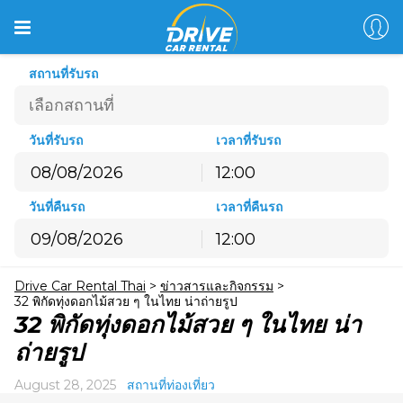
สถานที่รับรถ
วันที่รับรถ
เวลาที่รับรถ
12:00
สิงหาคม
2026
วันที่คืนรถ
เวลาที่คืนรถ
อ.
จ.
อ.
พ.
พฤ.
ศ.
ส.
12:00
26
27
28
29
30
31
1
สิงหาคม
2026
2
3
4
5
6
7
8
Drive Car Rental Thai
>
ข่าวสารและกิจกรรม
>
อ.
จ.
อ.
พ.
พฤ.
ศ.
ส.
9
10
11
12
13
14
15
32 พิกัดทุ่งดอกไม้สวย ๆ ในไทย น่าถ่ายรูป
26
27
28
29
30
31
1
32 พิกัดทุ่งดอกไม้สวย ๆ ในไทย น่า
16
17
18
19
20
21
22
2
3
4
5
6
7
8
ถ่ายรูป
23
24
25
26
27
28
29
9
10
11
12
13
14
15
30
31
1
2
3
4
5
August 28, 2025
สถานที่ท่องเที่ยว
16
17
18
19
20
21
22