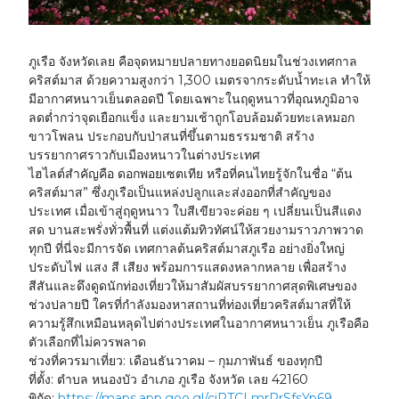
ภูเรือ จังหวัดเลย คือจุดหมายปลายทางยอดนิยมในช่วงเทศกาล
คริสต์มาส ด้วยความสูงกว่า 1,300 เมตรจากระดับน้ำทะเล ทำให้
มีอากาศหนาวเย็นตลอดปี โดยเฉพาะในฤดูหนาวที่อุณหภูมิอาจ
ลดต่ำกว่าจุดเยือกแข็ง และยามเช้าถูกโอบล้อมด้วยทะเลหมอก
ขาวโพลน ประกอบกับป่าสนที่ขึ้นตามธรรมชาติ สร้าง
บรรยากาศราวกับเมืองหนาวในต่างประเทศ
ไฮไลต์สำคัญคือ
ดอกพอยเซตเทีย
หรือที่คนไทยรู้จักในชื่อ “ต้น
คริสต์มาส” ซึ่งภูเรือเป็นแหล่งปลูกและส่งออกที่สำคัญของ
ประเทศ เมื่อเข้าสู่ฤดูหนาว ใบสีเขียวจะค่อย ๆ เปลี่ยนเป็นสีแดง
สด บานสะพรั่งทั่วพื้นที่ แต่งแต้มทิวทัศน์ให้สวยงามราวภาพวาด
ทุกปี ที่นี่จะมีการจัด
เทศกาลต้นคริสต์มาสภูเรือ
อย่างยิ่งใหญ่
ประดับไฟ แสง สี เสียง พร้อมการแสดงหลากหลาย เพื่อสร้าง
สีสันและดึงดูดนักท่องเที่ยวให้มาสัมผัสบรรยากาศสุดพิเศษของ
ช่วงปลายปี ใครที่กำลังมองหาสถานที่ท่องเที่ยวคริสต์มาสที่ให้
ความรู้สึกเหมือนหลุดไปต่างประเทศในอากาศหนาวเย็น ภูเรือคือ
ตัวเลือกที่ไม่ควรพลาด
ช่วงที่ควรมาเที่ยว:
เดือนธันวาคม – กุมภาพันธ์ ของทุกปี
ที่ตั้ง:
ตำบล หนองบัว อำเภอ ภูเรือ จังหวัด เลย 42160
พิกัด:
https://maps.app.goo.gl/cjRTCLmrPrSfsYp69