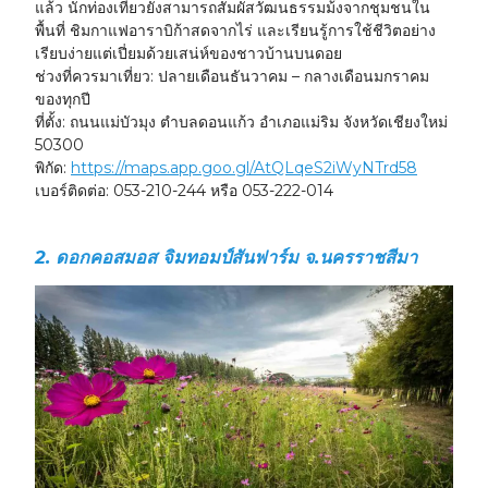
แล้ว นักท่องเที่ยวยังสามารถสัมผัสวัฒนธรรมม้งจากชุมชนใน
พื้นที่ ชิมกาแฟอาราบิก้าสดจากไร่ และเรียนรู้การใช้ชีวิตอย่าง
เรียบง่ายแต่เปี่ยมด้วยเสน่ห์ของชาวบ้านบนดอย
ช่วงที่ควรมาเที่ยว:
ปลายเดือนธันวาคม – กลางเดือนมกราคม
ของทุกปี
ที่ตั้ง:
ถนนแม่บัวมุง ตำบลดอนแก้ว อำเภอแม่ริม จังหวัดเชียงใหม่
50300
พิกัด:
https://maps.app.goo.gl/AtQLqeS2iWyNTrd58
เบอร์ติดต่อ:
053-210-244 หรือ 053-222-014
2. ดอกคอสมอส จิมทอมป์สันฟาร์ม จ.นครราชสีมา