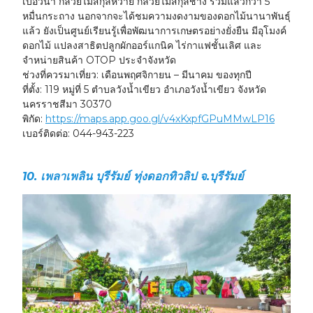
เบอวีน่า กล้วยไม้สกุลหวาย กล้วยไม้สกุลช้าง รวมแล้วกว่า 5
หมื่นกระถาง นอกจากจะได้ชมความงดงามของดอกไม้นานาพันธุ์
แล้ว ยังเป็นศูนย์เรียนรู้เพื่อพัฒนาการเกษตรอย่างยั่งยืน มีอุโมงค์
ดอกไม้ แปลงสาธิตปลูกผักออร์แกนิค ไร่กาแฟชั้นเลิศ และ
จำหน่ายสินค้า OTOP ประจำจังหวัด
ช่วงที่ควรมาเที่ยว:
เดือนพฤศจิกายน – มีนาคม ของทุกปี
ที่ตั้ง:
119 หมู่ที่ 5 ตำบลวังน้ำเขียว อำเภอวังน้ำเขียว จังหวัด
นครราชสีมา 30370
พิกัด:
https://maps.app.goo.gl/v4xKxpfGPuMMwLP16
เบอร์ติดต่อ:
044-943-223
10. เพลาเพลิน บุรีรัมย์ ทุ่งดอกทิวลิป จ.บุรีรัมย์