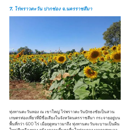
7. ไร่พราวตะวัน ปากช่อง จ.นครราชสีมา
ทุ่งทานตะวันทอง ณ เขาใหญ่
ไร่พราวตะวันปักธงชัยเป็นสวน
เกษตรท่องเที่ยวที่มีชื่อเสียงในจังหวัดนครราชสีมา กระจายอยู่บน
พื้นที่กว่า 600 ไร่ เมื่อฤดูหนาวมาถึง ทุ่งทานตะวันจะบานเป็นผืน
ใหญ่สีเหลืองทอง สร้างความตื่นตาตื่นใจท่ามกลางอากาศหนาว