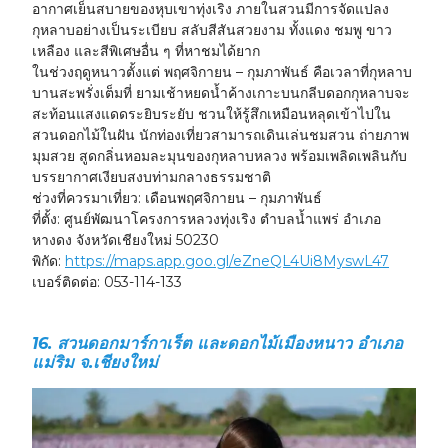
อากาศเย็นสบายของหุบเขาทุ่งเริง ภายในสวนมีการจัดแปลง
กุหลาบอย่างเป็นระเบียบ สลับสีสันสวยงาม ทั้งแดง ชมพู ขาว
เหลือง และสีพิเศษอื่น ๆ ที่หาชมได้ยาก
ในช่วงฤดูหนาวตั้งแต่
พฤศจิกายน – กุมภาพันธ์
คือเวลาที่กุหลาบ
บานสะพรั่งเต็มที่ ยามเช้าหยดน้ำค้างเกาะบนกลีบดอกกุหลาบจะ
สะท้อนแสงแดดระยิบระยับ ชวนให้รู้สึกเหมือนหลุดเข้าไปใน
สวนดอกไม้ในฝัน นักท่องเที่ยวสามารถเดินเล่นชมสวน ถ่ายภาพ
มุมสวย สูดกลิ่นหอมละมุนของกุหลาบหลวง พร้อมเพลิดเพลินกับ
บรรยากาศเงียบสงบท่ามกลางธรรมชาติ
ช่วงที่ควรมาเที่ยว:
เดือนพฤศจิกายน – กุมภาพันธ์
ที่ตั้ง:
ศูนย์พัฒนาโครงการหลวงทุ่งเริง ตำบลน้ำแพร่ อำเภอ
หางดง จังหวัดเชียงใหม่ 50230
พิกัด:
https://maps.app.goo.gl/eZneQL4Ui8MyswL47
เบอร์ติดต่อ:
053-114-133
16. สวนดอกมาร์กาเร็ต และดอกไม้เมืองหนาว อำเภอ
แม่ริม จ.เชียงใหม่