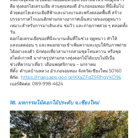
คือ
ทุ่งดอกไฮเดรนเยีย สวนคุณทองดี
อำเภอจอมทอง ที่นี่เต็มไป
ด้วยดอกไฮเดรนเยียสีฟ้าและม่วงบานสะพรั่งตลอดพื้นที่ สร้าง
บรรยากาศโรแมนติกท่ามกลางอากาศเย็นสบายของฤดูหนาว
เหมาะสำหรับการมาเดินเล่น ชมวิว และถ่ายภาพสวย ๆ ตลอดทั้ง
วัน
ดอกไฮเดรนเยียของที่นี่จะบานเต็มที่ในช่วง
ฤดูหนาว
ทำให้
แสงแดดอ่อน ๆ และหมอกยามเช้าเพิ่มความละมุนให้กับภาพถ่าย
ได้อย่างลงตัว นักท่องเที่ยวสามารถสวมชุดโทนหวาน หรือชุด
สไตล์เกาหลี มาถ่ายรูปท่ามกลางทุ่งดอกไม้ได้แบบไม่มีเบื่อ
ช่วงที่ควรมาเที่ยว:
เดือนพฤศจิกายน – มกราคม
ที่ตั้ง:
ตำบลบ้านหลวง อำเภอจอมทอง จังหวัดเชียงใหม่ 50160
พิกัด:
https://maps.app.goo.gl/iKXaZFqZ9RhgVKD96
เบอร์ติดต่อ:
089-998-4624
18. มหกรรมไม้ดอกไม้ประดับ จ.เชียงใหม่