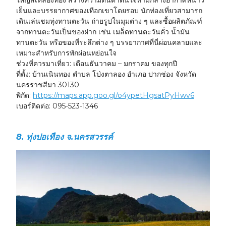
เย็นและบรรยากาศของเทือกเขาโดยรอบ นักท่องเที่ยวสามารถ
เดินเล่นชมทุ่งทานตะวัน ถ่ายรูปในมุมต่าง ๆ และซื้อผลิตภัณฑ์
จากทานตะวันเป็นของฝาก เช่น เมล็ดทานตะวันคั่ว น้ำมัน
ทานตะวัน หรือของที่ระลึกต่าง ๆ บรรยากาศที่นี่ผ่อนคลายและ
เหมาะสำหรับการพักผ่อนหย่อนใจ
ช่วงที่ควรมาเที่ยว:
เดือนธันวาคม – มกราคม ของทุกปี
ที่ตั้ง:
บ้านเนินทอง ตำบล โป่งตาลอง อำเภอ ปากช่อง จังหวัด
นครราชสีมา 30130
พิกัด:
https://maps.app.goo.gl/o4ypetHgsatPyHwv6
เบอร์ติดต่อ:
095-523-1346
8. ทุ่งปอเทือง จ.นครสวรรค์