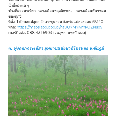
ท้องถิ่นขนาดเล็กขายสินค้าชุมชน เช่น เสื้อกันหนาวทอมือ และ
น้ำผึ้งป่าแท้ ๆ
ช่วงที่ควรมาเที่ยว:
กลางเดือนพฤศจิกายน – กลางเดือนธันวาคม
ของทุกปี
ที่ตั้ง:
1 ตำบลแม่อูคอ อำเภอขุนยวม จังหวัดแม่ฮ่องสอน 58140
พิกัด:
https://maps.app.goo.gl/ntUQ7MYivmkQZNso9
เบอร์ติดต่อ:
088-431-5903 (วนอุทยานทุ่งบัวตอง)
4. ทุ่งดอกกระเจียว อุทยานแห่งชาติไทรทอง จ.ชัยภูมิ