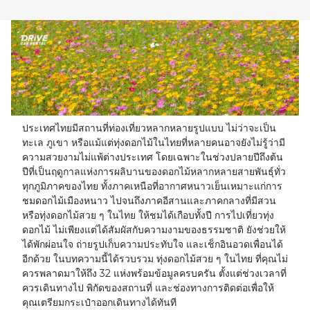
23
24
25
26
27
28
29
30
31
1
2
3
4
5
ประเทศไทยมีสถานที่ท่องเที่ยวหลากหลายรูปแบบ ไม่ว่าจะเป็น
ทะเล ภูเขา หรือแม้แต่ทุ่งดอกไม้ในไทยที่หลายคนอาจยังไม่รู้ว่ามี
ความสวยงามไม่แพ้ต่างประเทศ โดยเฉพาะในช่วงปลายปีถึงต้น
ปีที่เป็นฤดูกาลแห่งการผลิบานของดอกไม้หลากหลายสายพันธุ์ทั่ว
ทุกภูมิภาคของไทย ทั้งภาคเหนือที่อากาศหนาวเย็นเหมาะแก่การ
ชมดอกไม้เมืองหนาว ไปจนถึงภาคอีสานและภาคกลางที่มีสวน
หรือทุ่งดอกไม้สวย ๆ ในไทย ให้ชมได้เกือบทั้งปี การไปเที่ยวทุ่ง
ดอกไม้ ไม่เพียงแต่ได้สัมผัสกับความงามของธรรมชาติ ยังช่วยให้
ได้พักผ่อนใจ ถ่ายรูปเก็บความประทับใจ และเช็กอินอวดเพื่อนได้
อีกด้วย ในบทความนี้ได้รวบรวม ทุ่งดอกไม้สวย ๆ ในไทย ที่คุณไม่
ควรพลาดมาให้ถึง 32 แห่งพร้อมข้อมูลครบครัน ตั้งแต่ช่วงเวลาที่
ควรเดินทางไป พิกัดของสถานที่ และช่องทางการติดต่อเพื่อให้
คุณเตรียมกระเป๋าออกเดินทางได้ทันที