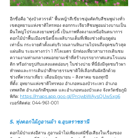
อีกชื่อคือ “ทุ่งบัวสวรรค์” พื้นหญ้าสีเขียวชอุ่มตัดกับสีชมพูม่วง
ทั่ว
เขตอุทยานแห่งชาติไทรทอง ดอกกระเจียวสีชมพูอมม่วงบานเป็น
ผืนใหญ่โปร่งแสงยามพรุ่งนี้ เป็นภาพที่งดงามเหนือจินตนาการ
ดอกไม้ป่าพื้นเมืองชนิดนี้จะผลิบานเต็มที่เพียงช่วงต้นฤดูฝน
เท่านั้น กระจายตัวตั้งแต่บริเวณลานหินงามไปจนถึงจุดชมวิวสุด
แผ่นดิน ระยะทางกว่า 1 กิโลเมตร นักท่องเที่ยวสามารถเดินชม
ความงามท่ามกลางหมอกยามเช้าที่สร้างบรรยากาศแสนโรแมน
ติก หรือถ่ายรูปกับแสงแดดอ่อนๆ ในช่วงบ่าย ที่นี่ยังมีจุดชมวิวผา
หำหดและการเดินป่าศึกษาธรรมชาติให้เลือกสัมผัสอีกด้วย
ช่วงที่ควรมาเที่ยว:
เดือนมิถุนายน – สิงหาคม ของทุกปี
ที่ตั้ง:
อุทยานแห่งชาติไทรทอง อำเภอหนองบัวระเหว อำเภอ
เทพสถิต อำเภอภักดีชุมพล และอำเภอหนองบัวแดง จังหวัดชัยภูมิ
พิกัด:
https://maps.app.goo.gl/PrcjwbWAysQUwSxg6
เบอร์ติดต่อ:
044-961-001
5. ทุ่งดอกไม้ภูอานม้า จ.อุบลราชธานี
ดอกไม้ป่าแห่งอีสาน
ภูอานม้าไม่เพียงแต่มีชื่อเสียงในเรื่องของ