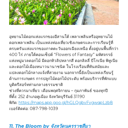
อุทยานไม้ดอกแห่งแรกของอีสานใต้
เพลาเพลินหรืออุทยานไม้
ดอกเพลาเพลิน เป็นแหล่งท่องเที่ยวเชิงเกษตรและการเรียนรู้ที่
ครบครันแห่งแรกของภาคตะวันออกเฉียงเหนือ ตั้งอยู่บนพื้นที่กว่า
400 ไร่ ภายใต้คอนเซ็ปต์ “Flowers of Fantasy” มหัศจรรย์
แห่งหมู่มวลดอกไม้ มีดอกทิวลิปหลากสี ดอกลิลลี่ บีโกเนีย พิทูเนีย
และดอกไม้เมืองหนาวนานาชนิด ในโรงเรือนที่ทันสมัยและ
แปลงดอกไม้กลางแจ้งที่สวยงาม นอกจากนี้ยังเป็นแหล่งเรียนรู้
ด้านการเกษตร การปลูกไม้ดอกไม้ประดับ พร้อมบริการที่พักแบบ
บูติครีสอร์ทท่ามกลางธรรมชาติ
ช่วงที่ควรมาเที่ยว:
เดือนพฤศจิกายน – กุมภาพันธ์ ของทุกปี
ที่ตั้ง:
252 อำเภอคูเมือง จังหวัดบุรีรัมย์ 31190
พิกัด:
https://maps.app.goo.gl/hGLQgbvFvgwqpLzb8
เบอร์ติดต่อ:
087-798-1039
11. The Bloom by จังหวัดนครราชสีมา