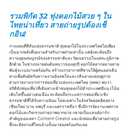
รวมพิกัด 32 ทุ่งดอกไม้สวย ๆ ใน
ไทย
น่าเที่ยว สายถ่ายรูปต้องเช็
กอิน!
กางแผนที่สีสันแห่งธรรมชาติ ทุ่งดอกไม้ในประเทศไทยไม่เพียง
เป็นฉากหลังที่งดงามสำหรับภาพถ่ายเท่านั้น แต่ยังสะท้อนถึง
ความอุดมสมบูรณ์ของธรรมชาติและวัฒนธรรมในแต่ละภูมิภาค
อีกด้วย ในช่วงปลายฝนต้นหนาวของทุกปี ดอกไม้หลากหลายสาย
พันธุ์จะเบ่งบานพร้อมกัน สร้างบรรยากาศที่ชวนให้ผู้คนออกเดิน
ทางเพื่อสัมผัสกับความงามอันสดใสและกลิ่นอายแห่งฤดูกาล
ตามรายงานจากการท่องเที่ยวแห่งประเทศไทย (ททท.) พบว่า
สถิตินักท่องเที่ยวที่เดินทางเข้าชมทุ่งดอกไม้ทั่วประเทศมีแนวโน้ม
เติบโตขึ้นอย่างต่อเนื่อง สะท้อนถึงกระแสการท่องเที่ยวเชิง
ธรรมชาติที่ได้รับความนิยม โดยเฉพาะในจังหวัดยอดฮิตอย่าง
เชียงใหม่ น่าน ลพบุรี และนครราชสีมา ซึ่งมีการจัดงานเทศกาล
ดอกไม้และกิจกรรมถ่ายภาพมากมาย กลายเป็นแลนด์มาร์ก
สำคัญของเหล่า Content Creator และนักท่องเที่ยวสายถ่ายรูป
ซึ่งจะมีสถานที่ไหนบ้างนั้นมาส่องพร้อมกันเลย