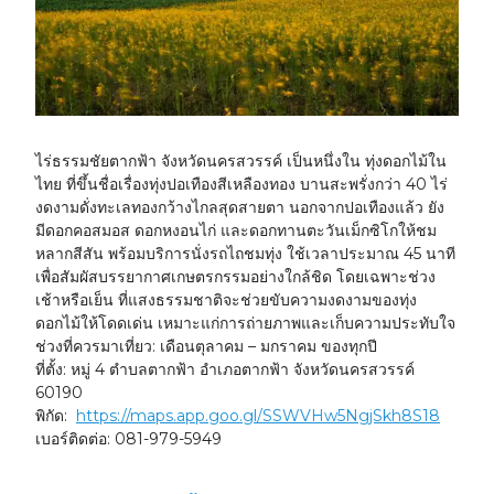
ไร่ธรรมชัยตากฟ้า จังหวัดนครสวรรค์ เป็นหนึ่งใน
ทุ่งดอกไม้ใน
ไทย
ที่ขึ้นชื่อเรื่องทุ่งปอเทืองสีเหลืองทอง บานสะพรั่งกว่า 40 ไร่
งดงามดั่งทะเลทองกว้างไกลสุดสายตา นอกจากปอเทืองแล้ว ยัง
มีดอกคอสมอส ดอกหงอนไก่ และดอกทานตะวันเม็กซิโกให้ชม
หลากสีสัน พร้อมบริการนั่งรถไถชมทุ่ง ใช้เวลาประมาณ 45 นาที
เพื่อสัมผัสบรรยากาศเกษตรกรรมอย่างใกล้ชิด โดยเฉพาะช่วง
เช้าหรือเย็น ที่แสงธรรมชาติจะช่วยขับความงดงามของทุ่ง
ดอกไม้ให้โดดเด่น เหมาะแก่การถ่ายภาพและเก็บความประทับใจ
ช่วงที่ควรมาเที่ยว:
เดือนตุลาคม – มกราคม ของทุกปี
ที่ตั้ง:
หมู่ 4 ตำบลตากฟ้า อำเภอตากฟ้า จังหวัดนครสวรรค์
60190
พิกัด:
https://maps.app.goo.gl/SSWVHw5NgjSkh8S18
เบอร์ติดต่อ:
081-979-5949