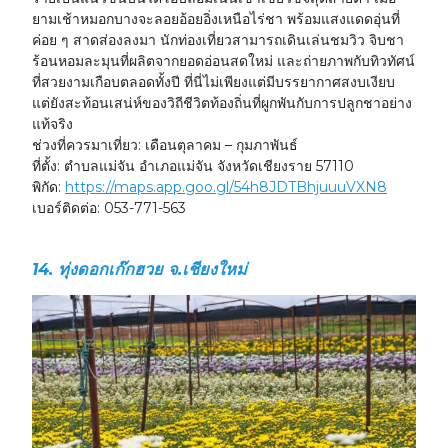
ยามเช้าหมอกบางจะลอยอ้อยอิ่งเหนือไร่ชา พร้อมแสงแดดอุ่นที่
ค่อย ๆ สาดส่องลงมา นักท่องเที่ยวสามารถเดินเล่นชมวิว จิบชา
ร้อนหอมละมุนที่ผลิตจากยอดอ่อนสดใหม่ และถ่ายภาพกับทิวทัศน์
ที่สวยงามเกือบตลอดทั้งปี ที่นี่ไม่เพียงแต่มีบรรยากาศสงบเงียบ
แต่ยังสะท้อนเสน่ห์ของวิถีชีวิตท้องถิ่นที่ผูกพันกับการปลูกชาอย่าง
แท้จริง
ช่วงที่ควรมาเที่ยว:
เดือนตุลาคม – กุมภาพันธ์
ที่ตั้ง:
ตำบลแม่จัน อำเภอแม่จัน จังหวัดเชียงราย 57110
พิกัด:
https://maps.app.goo.gl/54h8JDTBhjuuuVXN8
เบอร์ติดต่อ:
053-771-563
14. ทุ่งดอกเก๊กฮวย จ.เชียงใหม่