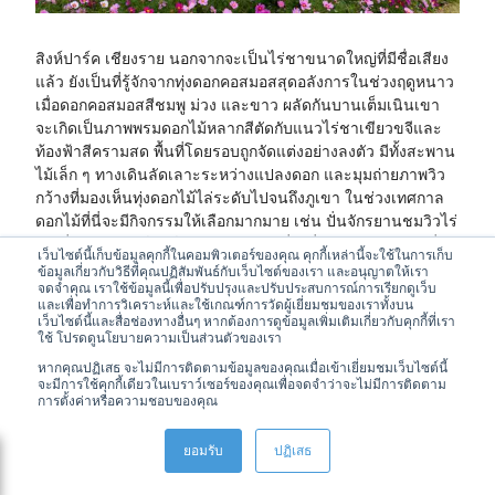
สิงห์ปาร์ค เชียงราย นอกจากจะเป็นไร่ชาขนาดใหญ่ที่มีชื่อเสียง
แล้ว ยังเป็นที่รู้จักจากทุ่งดอกคอสมอสสุดอลังการในช่วงฤดูหนาว
เมื่อดอกคอสมอสสีชมพู ม่วง และขาว ผลัดกันบานเต็มเนินเขา
จะเกิดเป็นภาพพรมดอกไม้หลากสีตัดกับแนวไร่ชาเขียวขจีและ
ท้องฟ้าสีครามสด พื้นที่โดยรอบถูกจัดแต่งอย่างลงตัว มีทั้งสะพาน
ไม้เล็ก ๆ ทางเดินลัดเลาะระหว่างแปลงดอก และมุมถ่ายภาพวิว
กว้างที่มองเห็นทุ่งดอกไม้ไล่ระดับไปจนถึงภูเขา ในช่วงเทศกาล
ดอกไม้ที่นี่จะมีกิจกรรมให้เลือกมากมาย เช่น ปั่นจักรยานชมวิวไร่
ชา นั่งรถรางทัวร์ฟาร์ม หรือชิมเมนูเครื่องดื่มและอาหารท้องถิ่น
เว็บไซต์นี้เก็บข้อมูลคุกกี้ในคอมพิวเตอร์ของคุณ คุกกี้เหล่านี้จะใช้ในการเก็บ
จากวัตถุดิบในฟาร์ม ทำให้สิงห์ปาร์คกลายเป็นหนึ่งใน
ทุ่งดอกไม้
ข้อมูลเกี่ยวกับวิธีที่คุณปฏิสัมพันธ์กับเว็บไซต์ของเรา และอนุญาตให้เรา
จดจำคุณ เราใช้ข้อมูลนี้เพื่อปรับปรุงและปรับประสบการณ์การเรียกดูเว็บ
ในประเทศไทย
ที่ทั้งสวยและมีกิจกรรมครบครัน เหมาะสำหรับมา
และเพื่อทำการวิเคราะห์และใช้เกณฑ์การวัดผู้เยี่ยมชมของเราทั้งบน
เที่ยวเป็นครอบครัวหรือคู่รัก
เว็บไซต์นี้และสื่อช่องทางอื่นๆ หากต้องการดูข้อมูลเพิ่มเติมเกี่ยวกับคุกกี้ที่เรา
ช่วงที่ควรมาเที่ยว:
เดือนพฤศจิกายน – ธันวาคม
ใช้ โปรดดูนโยบายความเป็นส่วนตัวของเรา
ที่ตั้ง:
99 ตำบลแม่กรณ์ อำเภอเมืองเชียงราย จังหวัดเชียงราย
หากคุณปฏิเสธ จะไม่มีการติดตามข้อมูลของคุณเมื่อเข้าเยี่ยมชมเว็บไซต์นี้
57000
จะมีการใช้คุกกี้เดียวในเบราว์เซอร์ของคุณเพื่อจดจำว่าจะไม่มีการติดตาม
การตั้งค่าหรือความชอบของคุณ
พิกัด:
https://maps.app.goo.gl/YEp4dj86dm1WMhC7A
เบอร์ติดต่อ:
091-576-0374
ยอมรับ
ปฏิเสธ