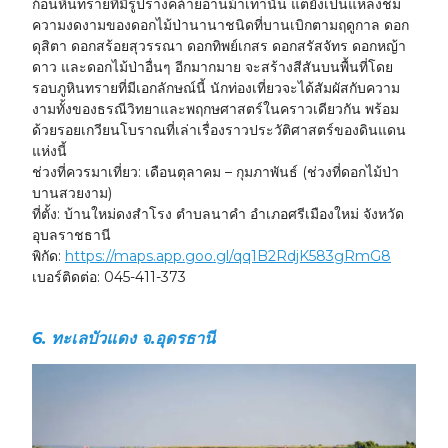
ก้อนหินทรายที่มีรูปร่างคล้ายอานม้าเท่านั้น แต่ยังเป็นแหล่งชม
ความงดงามของดอกไม้ป่านานาชนิดที่บานเบิกตามฤดูกาล ดอก
ดุสิตา ดอกสร้อยสุวรรณา ดอกทิพย์เกสร ดอกสรัสจัทร ดอกหญ้า
ดาว และดอกไม้ป่าอื่นๆ อีกมากมาย จะสร้างสีสันบนพื้นที่โดย
รอบภูหินทรายที่มีเอกลักษณ์นี้ นักท่องเที่ยวจะได้สัมผัสกับความ
งามทั้งของธรณีวิทยาและพฤกษศาสตร์ในคราวเดียวกัน พร้อม
ด้วยรอยเกวียนโบราณที่เล่าเรื่องราวประวัติศาสตร์ของดินแดน
แห่งนี้
ช่วงที่ควรมาเที่ยว:
เดือนตุลาคม – กุมภาพันธ์ (ช่วงที่ดอกไม้ป่า
บานสวยงาม)
ที่ตั้ง:
บ้านใหม่ดงสำโรง ตำบลนาคำ อำเภอศรีเมืองใหม่ จังหวัด
อุบลราชธานี
พิกัด:
https://maps.app.goo.gl/qq1B2RdjK583gRmG8
เบอร์ติดต่อ:
045-411-373
6. ทะเลบัวแดง จ.อุดรธานี