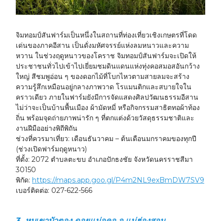
จิมทอมป์สันฟาร์มเป็นหนึ่งในสถานที่ท่องเที่ยวเชิงเกษตรที่โดด
เด่นของภาคอีสาน เป็นดั่ง
มหัศจรรย์แห่งลมหนาวและความ
หวาน
ในช่วงฤดูหนาวของโคราช จิมทอมป์สันฟาร์มจะเปิดให้
ประชาชนทั่วไปเข้าไปเยี่ยมชมดินแดนแห่งทุ่งคอสมอสอันกว้าง
ใหญ่ สีชมพูอ่อน ๆ ของดอกไม้ที่โบกไหวตามสายลมจะสร้าง
ความรู้สึกเหมือนอยู่กลางภาพวาด โรแมนติกและสบายใจใน
คราวเดียว ภายในฟาร์มยังมีการจัดแสดงศิลปวัฒนธรรมอีสาน
ไม่ว่าจะเป็นบ้านพื้นเมือง ผ้ามัดหมี่ หรือกิจกรรมสาธิตทอผ้าท้อง
ถิ่น พร้อมจุดถ่ายภาพน่ารัก ๆ ที่ตกแต่งด้วยวัสดุธรรมชาติและ
งานฝีมืออย่างพิถีพิถัน
ช่วงที่ควรมาเที่ยว:
เดือนธันวาคม – ต้นเดือนมกราคมของทุกปี
(ช่วงเปิดฟาร์มฤดูหนาว)
ที่ตั้ง:
2072 ตำบลตะขบ อำเภอปักธงชัย จังหวัดนครราชสีมา
30150
พิกัด:
https://maps.app.goo.gl/P4m2NL9exBmDW7SV9
เบอร์ติดต่อ:
027-622-566
3. หุบเขาบัวตอง ดอยแม่อูคอ จ.แม่ฮ่องสอน