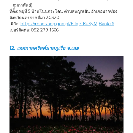
– กุมภาพันธ์)
ที่ตั้ง:
หมู่ที่ 5 บ้านโนนกระโดน ตำบลพญาเย็น อำเภอปากช่อง
จังหวัดนครราชสีมา 30320
พิกัด:
https://maps.app.goo.gl/EJqe1KuSyMjBvokz6
เบอร์ติดต่อ:
092-279-1666
12. เทศกาลคริสต์มาสภูเรือ จ.เลย