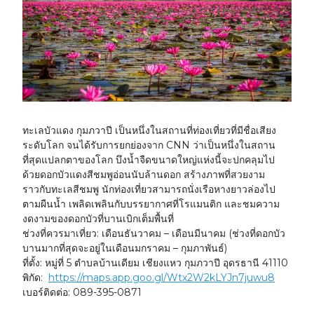
ทะเลบัวแดง กุมภวาปี เป็นหนึ่งในสถานที่ท่องเที่ยวที่มีชื่อเสียง
ระดับโลก จนได้รับการยกย่องจาก CNN ว่าเป็นหนึ่งในสถาน
ที่สุดแปลกตาของโลก บึงน้ำจืดขนาดใหญ่แห่งนี้จะปกคลุมไป
ด้วยดอกบัวแดงสีชมพูอ่อนนับล้านดอก สร้างภาพที่สวยงาม
ราวกับทะเลสีชมพู นักท่องเที่ยวสามารถนั่งเรือหางยาวล่องไป
ตามผืนน้ำ เพลิดเพลินกับบรรยากาศที่โรแมนติก และชมความ
งดงามของดอกบัวที่บานเบิกเต็มพื้นที่
ช่วงที่ควรมาเที่ยว:
เดือนธันวาคม – เดือนมีนาคม (ช่วงที่ดอกบัว
บานมากที่สุดจะอยู่ในเดือนมกราคม – กุมภาพันธ์)
ที่ตั้ง:
หมู่ที่ 5 ตำบลบ้านเดียม เชียงแหว กุมภวาปี อุดรธานี 41110
พิกัด:
https://maps.app.goo.gl/Wtx2W2kLYJn7juwu8
เบอร์ติดต่อ:
089-395-0871