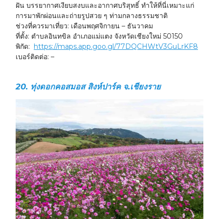
ฝัน บรรยากาศเงียบสงบและอากาศบริสุทธิ์ ทำให้ที่นี่เหมาะแก่
การมาพักผ่อนและถ่ายรูปสวย ๆ ท่ามกลางธรรมชาติ
ช่วงที่ควรมาเที่ยว:
เดือนพฤศจิกายน – ธันวาคม
ที่ตั้ง:
ตำบลอินทขิล อำเภอแม่แตง จังหวัดเชียงใหม่ 50150
พิกัด:
https://maps.app.goo.gl/77DQCHWtV3GuLrKF8
เบอร์ติดต่อ:
–
20. ทุ่งดอกคอสมอส สิงห์ปาร์ค จ.เชียงราย