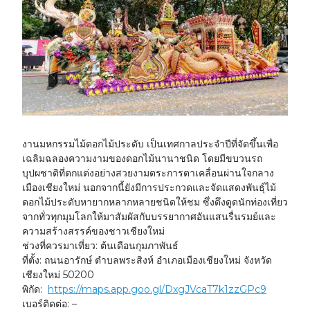
งานมหกรรมไม้ดอกไม้ประดับ เป็นเทศกาลประจำปีที่จัดขึ้นเพื่อ
เฉลิมฉลองความงามของดอกไม้นานาชนิด โดยมีขบวนรถ
บุปผชาติที่ตกแต่งอย่างสวยงามตระการตาเคลื่อนผ่านใจกลาง
เมืองเชียงใหม่ นอกจากนี้ยังมีการประกวดและจัดแสดงพันธุ์ไม้
ดอกไม้ประดับหายากหลากหลายชนิดให้ชม ซึ่งดึงดูดนักท่องเที่ยว
จากทั่วทุกมุมโลกให้มาสัมผัสกับบรรยากาศอันแสนรื่นรมย์และ
ความสร้างสรรค์ของชาวเชียงใหม่
ช่วงที่ควรมาเที่ยว:
ต้นเดือนกุมภาพันธ์
ที่ตั้ง:
ถนนอารักษ์ ตำบลพระสิงห์ อำเภอเมืองเชียงใหม่ จังหวัด
เชียงใหม่ 50200
พิกัด:
https://maps.app.goo.gl/DxgJVcaT7k1zzGPc9
เบอร์ติดต่อ:
–