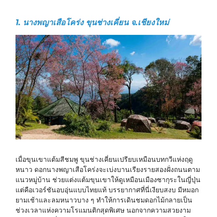
1. นางพญาเสือโคร่ง ขุนช่างเคี่ยน จ.เชียงใหม่
เมื่อขุนเขาแต้มสีชมพู
ขุนช่างเคี่ยนเปรียบเหมือนบทกวีแห่งฤดู
หนาว ดอกนางพญาเสือโคร่งจะเบ่งบานเรียงรายสองฝั่งถนนตาม
แนวหมู่บ้าน ช่วยแต่งแต้มขุนเขาให้ดูเหมือนเมืองซากุระในญี่ปุ่น
แต่คือเวอร์ชันอบอุ่นแบบไทยแท้ บรรยากาศที่นี่เงียบสงบ มีหมอก
ยามเช้าและลมหนาวบาง ๆ ทำให้การเดินชมดอกไม้กลายเป็น
ช่วงเวลาแห่งความโรแมนติกสุดพิเศษ นอกจากความสวยงาม