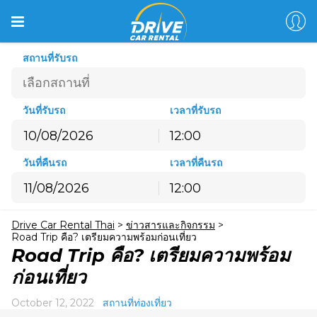
สถานที่รับรถ
วันที่รับรถ
เวลาที่รับรถ
12:00
สิงหาคม
2026
วันที่คืนรถ
เวลาที่คืนรถ
อ.
จ.
อ.
พ.
พฤ.
ศ.
ส.
12:00
26
27
28
29
30
31
1
สิงหาคม
2026
2
3
4
5
6
7
8
Drive Car Rental Thai
>
ข่าวสารและกิจกรรม
>
อ.
จ.
อ.
พ.
พฤ.
ศ.
ส.
9
10
11
12
13
14
15
Road Trip คือ? เตรียมความพร้อมก่อนเที่ยว
26
27
28
29
30
31
1
Road Trip คือ? เตรียมความพร้อม
16
17
18
19
20
21
22
2
3
4
5
6
7
8
ก่อนเที่ยว
23
24
25
26
27
28
29
9
10
11
12
13
14
15
30
31
1
2
3
4
5
October 12, 2022
สถานที่ท่องเที่ยว
16
17
18
19
20
21
22