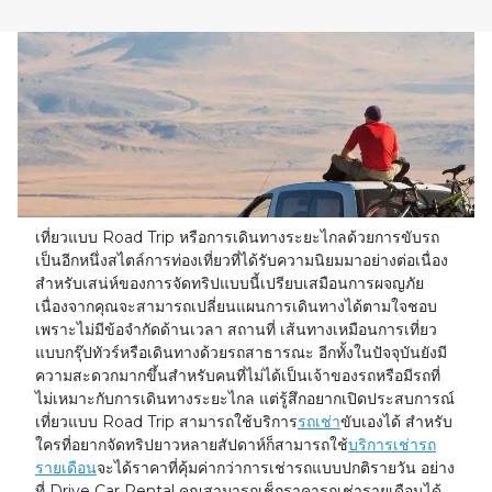
23
24
25
26
27
28
29
30
31
1
2
3
4
5
เที่ยวแบบ Road Trip หรือการเดินทางระยะไกลด้วยการขับรถ
เป็นอีกหนึ่งสไตล์การท่องเที่ยวที่ได้รับความนิยมมาอย่างต่อเนื่อง
สำหรับเสน่ห์ของการจัดทริปแบบนี้เปรียบเสมือนการผจญภัย
เนื่องจากคุณจะสามารถเปลี่ยนแผนการเดินทางได้ตามใจชอบ
เพราะไม่มีข้อจำกัดด้านเวลา สถานที่ เส้นทางเหมือนการเที่ยว
แบบกรุ๊ปทัวร์หรือเดินทางด้วยรถสาธารณะ อีกทั้งในปัจจุบันยังมี
ความสะดวกมากขึ้นสำหรับคนที่ไม่ได้เป็นเจ้าของรถหรือมีรถที่
ไม่เหมาะกับการเดินทางระยะไกล แต่รู้สึกอยากเปิดประสบการณ์
เที่ยวแบบ Road Trip สามารถใช้บริการ
รถเช่า
ขับเองได้ สำหรับ
ใครที่อยากจัดทริปยาวหลายสัปดาห์ก็สามารถใช้
บริการเช่ารถ
รายเดือน
จะได้ราคาที่คุ้มค่ากว่าการเช่ารถแบบปกติรายวัน อย่าง
ที่ Drive Car Rental คุณสามารถเช็กราคารถเช่ารายเดือนได้