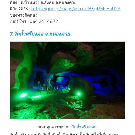
ที่ตั้ง : ต.บ้านม่วง อ.สังคม จ.หนองคาย
พิกัด GPS :
https://goo.gl/maps/vsmTi1B3gRMsEaU2A
ช่องทางติดต่อ : –
เบอร์โทร : 064 241 4872
7.
วัดถ้ำศรีมงคล จ.หนองคาย
ขอบคุณภาพจาก :
วัดถ้ำศรีมงคล
วัดถ้ำศรีมงคลหรืออีกชื่อคือถ้ำดินเพียง เป็นอีกหนึ่งที่เที่ยวภาค