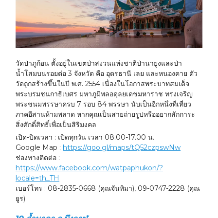
วัดป่าภูก้อน ตั้งอยู่ในเขตป่าสงวนแห่งชาติป่านายูงและป่า
น้ำโสมบนรอยต่อ 3 จังหวัด คือ อุดรธานี เลย และหนองคาย ตัว
วัดถูกสร้างขึ้นในปี พ.ศ. 2554 เนื่องในโอกาสพระบาทสมเด็จ
พระบรมชนกาธิเบศร มหาภูมิพลอดุลยเดชมหาราช ทรงเจริญ
พระชนมพรรษาครบ 7 รอบ 84 พรรษา นับเป็นอีกหนึ่งที่เที่ยว
ภาคอีสานห้ามพลาด หากคุณเป็นสายถ่ายรูปหรืออยากสักการะ
สิ่งศักดิ์สิทธิ์เพื่อเป็นสิริมงคล
เปิด-ปิดเวลา : เปิดทุกวัน เวลา 08.00-17.00 น.
Google Map :
https://goo.gl/maps/tQ52czpswNw
ช่องทางติดต่อ :
https://www.facebook.com/watpaphukon/?
locale=th_TH
เบอร์โทร : 08-2835-0668 (คุณจันทิมา), 09-0747-2228 (คุณ
ยูร)