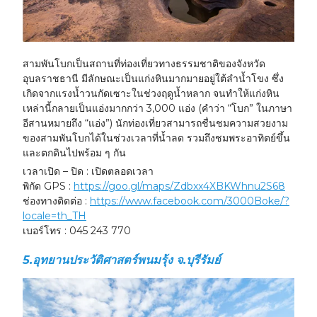
สามพันโบกเป็นสถานที่ท่องเที่ยวทางธรรมชาติของจังหวัด
อุบลราชธานี มีลักษณะเป็นแก่งหินมากมายอยู่ใต้ลำน้ำโขง ซึ่ง
เกิดจากแรงน้ำวนกัดเซาะในช่วงฤดูน้ำหลาก จนทำให้แก่งหิน
เหล่านี้กลายเป็นแอ่งมากกว่า 3,000 แอ่ง (คำว่า “โบก” ในภาษา
อีสานหมายถึง “แอ่ง”) นักท่องเที่ยวสามารถชื่นชมความสวยงาม
ของสามพันโบกได้ในช่วงเวลาที่น้ำลด รวมถึงชมพระอาทิตย์ขึ้น
และตกดินไปพร้อม ๆ กัน
เวลาเปิด – ปิด : เปิดตลอดเวลา
พิกัด GPS :
https://goo.gl/maps/Zdbxx4XBKWhnu2S68
ช่องทางติดต่อ :
https://www.facebook.com/3000Boke/?
locale=th_TH
เบอร์โทร : 045 243 770
5.
อุทยานประวัติศาสตร์พนมรุ้ง จ.บุรีรัมย์