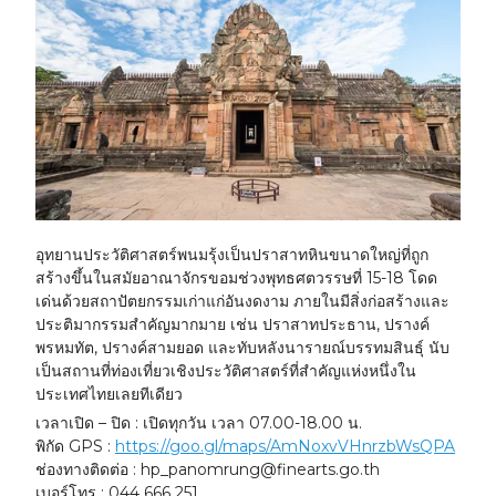
อุทยานประวัติศาสตร์พนมรุ้งเป็นปราสาทหินขนาดใหญ่ที่ถูก
สร้างขึ้นในสมัยอาณาจักรขอมช่วงพุทธศตวรรษที่ 15-18 โดด
เด่นด้วยสถาปัตยกรรมเก่าแก่อันงดงาม ภายในมีสิ่งก่อสร้างและ
ประติมากรรมสำคัญมากมาย เช่น ปราสาทประธาน, ปรางค์
พรหมทัต, ปรางค์สามยอด และทับหลังนารายณ์บรรทมสินธุ์ นับ
เป็นสถานที่ท่องเที่ยวเชิงประวัติศาสตร์ที่สำคัญแห่งหนึ่งใน
ประเทศไทยเลยทีเดียว
เวลาเปิด – ปิด : เปิดทุกวัน เวลา 07.00-18.00 น.
พิกัด GPS :
https://goo.gl/maps/AmNoxvVHnrzbWsQPA
ช่องทางติดต่อ : hp_panomrung@finearts.go.th
เบอร์โทร : 044 666 251