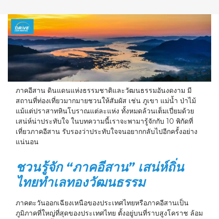
23
24
25
26
27
28
29
30
31
1
2
3
4
5
ภาคอีสาน ดินแดนแห่งธรรมชาติและวัฒนธรรมอันงดงาม มี
สถานที่ท่องเที่ยวมากมายชวนให้สัมผัส เช่น ภูเขา แม่น้ำ ป่าไม้
แม้แต่ปราสาทหินโบราณแต่ละแห่ง ทั้งหมดล้วนเต็มเปี่ยมด้วย
เสน่ห์น่าประทับใจ ในบทความนี้เราจะพามารู้จักกับ 10 พิกัดที่
เที่ยวภาคอีสาน รับรองว่าประทับใจจนอยากกลับไปอีกครั้งอย่าง
แน่นอน
ชวนรู้จัก “ภาคอีสาน” เสน่ห์ถิ่น
ไทยทำเลทองวัฒนธรรม
ภาคตะวันออกเฉียงเหนือของประเทศไทยหรือภาคอีสานเป็น
ภูมิภาคที่ใหญ่ที่สุดของประเทศไทย ตั้งอยู่บนที่ราบสูงโคราช ล้อม