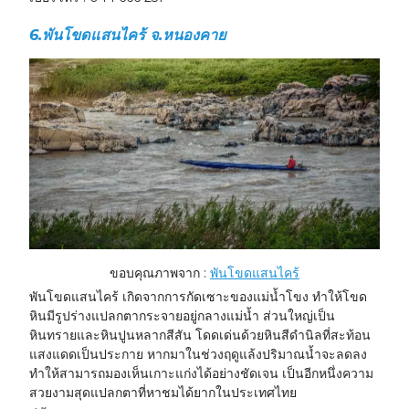
6.
พันโขดแสนไคร้ จ.หนองคาย
ขอบคุณภาพจาก :
พันโขดแสนไคร้
พันโขดแสนไคร้ เกิดจากการกัดเซาะของแม่น้ำโขง ทำให้โขด
หินมีรูปร่างแปลกตากระจายอยู่กลางแม่น้ำ ส่วนใหญ่เป็น
หินทรายและหินปูนหลากสีสัน โดดเด่นด้วยหินสีดำนิลที่สะท้อน
แสงแดดเป็นประกาย หากมาในช่วงฤดูแล้งปริมาณน้ำจะลดลง
ทำให้สามารถมองเห็นเกาะแก่งได้อย่างชัดเจน เป็นอีกหนึ่งความ
สวยงามสุดแปลกตาที่หาชมได้ยากในประเทศไทย