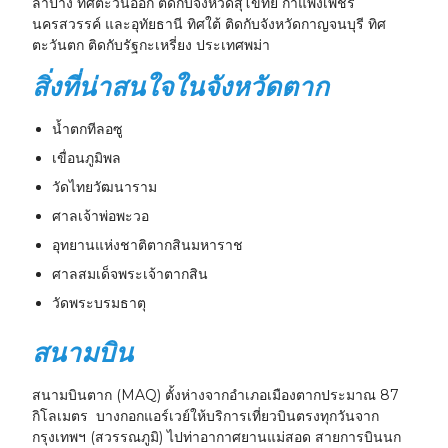
ลำปาง ทิศตะวันออก ติดกับจังหวัดสุโขทัย กำแพงเพชร
นครสวรรค์ และอุทัยธานี ทิศใต้ ติดกับจังหวัดกาญจนบุรี ทิศ
ตะวันตก ติดกับรัฐกะเหรี่ยง ประเทศพม่า
สิ่งที่น่าสนใจในจังหวัดตาก
น้ำตกทีลอซู
เขื่อนภูมิพล
วัดไทยวัฒนาราม
ศาลเจ้าพ่อพะวอ
อุทยานแห่งชาติตากสินมหาราช
ศาลสมเด็จพระเจ้าตากสิน
วัดพระบรมธาตุ
สนามบิน
สนามบินตาก (MAQ) ตั้งห่างจากอำเภอเมืองตากประมาณ 87
กิโลเมตร บางกอกแอร์เวย์ให้บริการเที่ยวบินตรงทุกวันจาก
กรุงเทพฯ (สวรรณภูมิ) ไปท่าอากาศยานแม่สอด สายการบินนก