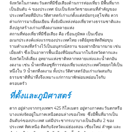
จังหวัดในภาคตะวันตกที่มีชื่อเสียงด้านการท่องเที่ยว มีพื้นที่มาก
เป็นอันดับ 4 ของประเทศ นับเป็นจังหวัดชายแดนที่สำคัญของ
ประเทศไทยที่มีประวัติศาสตร์เก่าแก่ตั้งแต่สมัยกรุงสุโขทัย ควร
ค่าแก่การมาเยี่ยมเยียน ทั้งยังมีแหล่งท่องเที่ยวทางธรรมชาติและ
สิ่งปลูกสร้างเก่าแก่ที่งดงามหลายแห่ง
สถานที่ท่องเที่ยวที่มีชื่อเสียง คือ เขื่อนภูมิพล เป็นเขื่อน
อเนกประสงค์แห่งแรกของประเทศไทย เจดีย์ยุทธหัตถีพ่อขุน
รามคำแหงที่สร้างไว้เป็นอนุสรณ์สถาน ของฝากอีกมากมาย เช่น
เมื่ยงคำ ซึ่งเป็นอาหารพื้นเมืองที่นิยมกันมากในจังหวัดตากและ
จังหวัดใกล้เคียง อุทยานแห่งชาติหลากหลายแห่งและน้ำตกอัน
งดงาม เช่น น้ำตกทีลอซูที่การท่องเที่ยวแห่งประเทศไทยยกให้เป็น
หนึ่งใน 9 น้ำตกที่งดงาม ทั้งประวัติศาสตร์อันเก่าแก่ผสมกับ
ธรรมชาติที่น่าทึ่งจึงเหมาะแก่การมาพักผ่อนหย่อนใจกับ
ครอบครัว
ที่ตั้งและภูมิศาสตร์
ตาก อยู่ห่างจากกรุงเทพฯ 425 กิโลเมตร อยู่ทางภาคตะวันตกหรือ
บางแห่งจัดอยู่ในภาคเหนือตอนล่างของไทย ซึ่งมีพื้นที่มากเป็น
อันดับ4ของประเทศ แต่มีประชากรเบาบางเป็นอันดับ 2 ของ
ประเทศ ทิศเหนือ ติดกับจังหวัดแม่ฮ่องสอน เชียงใหม่ ลำพูด และ