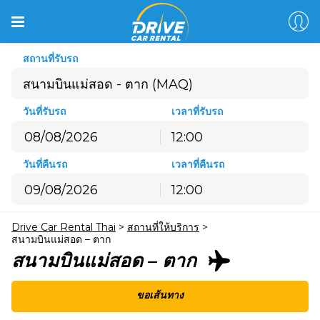
สถานที่รับรถ
วันที่รับรถ
เวลาที่รับรถ
12:00
สิงหาคม
2026
วันที่คืนรถ
เวลาที่คืนรถ
อ.
จ.
อ.
พ.
พฤ.
ศ.
ส.
12:00
26
27
28
29
30
31
1
สิงหาคม
2026
2
3
4
5
6
7
8
Drive Car Rental Thai
>
สถานที่ให้บริการ
>
อ.
จ.
อ.
พ.
พฤ.
ศ.
ส.
9
10
11
12
13
14
15
สนามบินแม่สอด – ตาก
26
27
28
29
30
31
1
สนามบินแม่สอด – ตาก
16
17
18
19
20
21
22
2
3
4
5
6
7
8
23
24
25
26
27
28
29
9
10
11
12
13
14
15
ขอเส้นทาง
30
31
1
2
3
4
5
16
17
18
19
20
21
22